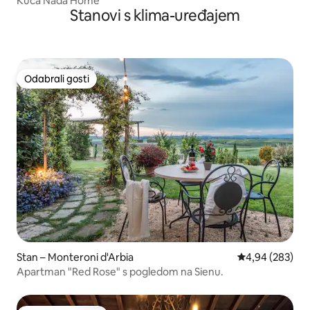
Kuća Nada Home
Stanovi s klima-uređajem
Odabrali gosti
Odabrali gosti
Stan – Monteroni d'Arbia
Prosječna ocjen
4,94 (283)
Apartman "Red Rose" s pogledom na Sienu.