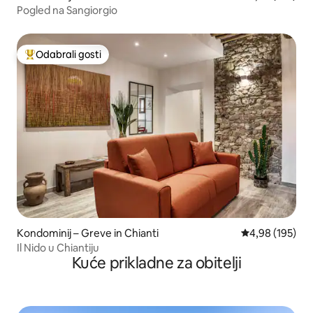
Pogled na Sangiorgio
Odabrali gosti
Među najviše rangiranima s oznakom „Odabrali gosti”
Kondominij – Greve in Chianti
Prosječna ocjen
4,98 (195)
Il Nido u Chiantiju
Kuće prikladne za obitelji