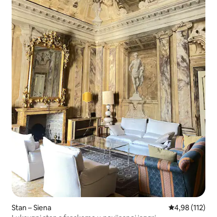
Stan – Siena
Prosječna ocjen
4,98 (112)