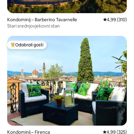
Kondominij – Barberino Tavarnelle
Prosječna ocjen
4,99 (310)
Stari srednjovjekovni stan
Odabrali gosti
Među najviše rangiranima s oznakom „Odabrali gosti”
Kondominij – Firenca
Prosječna ocjen
4,99 (325)