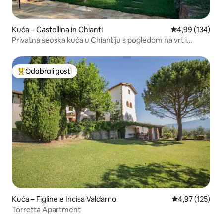
Kuća – Castellina in Chianti
Prosječna ocjen
4,99 (134)
Privatna seoska kuća u Chiantiju s pogledom na vrt i
vinograd
Odabrali gosti
Među najviše rangiranima s oznakom „Odabrali gosti”
Kuća – Figline e Incisa Valdarno
Prosječna ocjen
4,97 (125)
Torretta Apartment