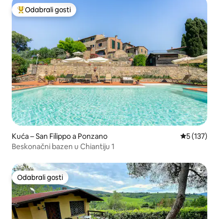
Odabrali gosti
Među najviše rangiranima s oznakom „Odabrali gosti”
Kuća – San Filippo a Ponzano
Prosječna o
5 (137)
Beskonačni bazen u Chiantiju 1
Odabrali gosti
Odabrali gosti