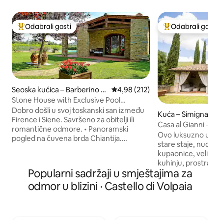
Odabrali gosti
Odabrali gosti
Među najviše rangiranima s oznakom „Odabrali gosti”
Među najviše ran
Seoska kućica – Barberino T
Prosječna ocjena: 4,98/5, recenz
4,98 (212)
avarnelle
Stone House with Exclusive Pool
Codilungo in Chianti
Dobro došli u svoj toskanski san između
Kuća – Simignano
Firence i Siene. Savršeno za obitelji ili
Casa al Gianni – s
romantične odmore. • Panoramski
Ovo luksuzno utoč
pogled na čuvena brda Chiantija.
stare staje, nudi 5
•Ogroman ekskluzivni beskonačni bazen
kupaonice, veliku
(17 x 9 m), osvijetljen noću (otvoren od 1.
kuhinju, prostrani 
svibnja do 15. listopada) • Potpuna
Popularni sadržaji u smještajima za
privatni vrt s park
privatnost, ali restorani/trgovine udaljeni
masažnu kadu, tera
odmor u blizini · Castello di Volpaia
su 10 – 15 minuta. • Udobnost za 6 osoba:
ognjište i vanjsku k
3 spavaće sobe (2 dvokrevetne i 1 s 2
one koji traže jedin
odvojena kreveta) i 3 kupaonice s WC-
spaja rustikalni š
om. • Moderni sadržaji: potpuno
udobnostima. Savrše