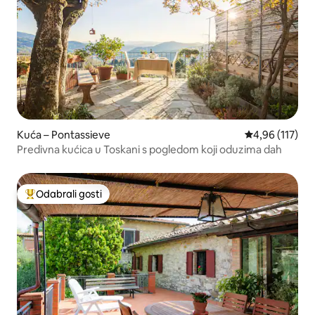
Kuća – Pontassieve
Prosječna ocjen
4,96 (117)
Predivna kućica u Toskani s pogledom koji oduzima dah
Odabrali gosti
Među najviše rangiranima s oznakom „Odabrali gosti”