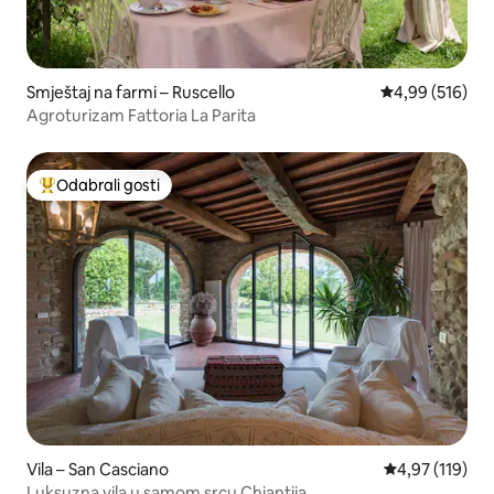
Smještaj na farmi – Ruscello
Prosječna ocjen
4,99 (516)
Agroturizam Fattoria La Parita
Odabrali gosti
Među najviše rangiranima s oznakom „Odabrali gosti”
Vila – San Casciano
Prosječna ocjen
4,97 (119)
Luksuzna vila u samom srcu Chiantija