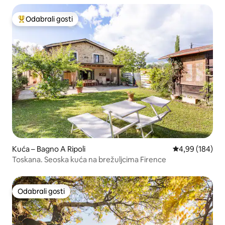
Odabrali gosti
Među najviše rangiranima s oznakom „Odabrali gosti”
Kuća – Bagno A Ripoli
Prosječna ocjen
4,99 (184)
Toskana. Seoska kuća na brežuljcima Firence
Odabrali gosti
Odabrali gosti