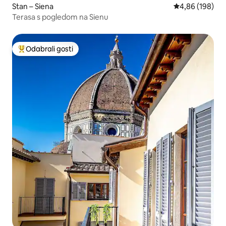
Stan – Siena
Prosječna ocjen
4,86 (198)
Terasa s pogledom na Sienu
Odabrali gosti
Među najviše rangiranima s oznakom „Odabrali gosti”