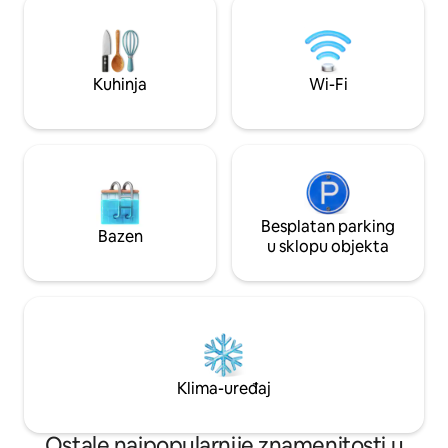
opremljen kuhinjski prostor, pametni TV.
grupe, obećava ča
• Blaženstvo na otvorenom: velika loggija
zvijezdama, uključ
za objedovanje, profesionalni roštilj,
masažnoj kadi i v
trijem uz bazen i kupka.
Ovaj komadić raja
Kuhinja
Wi-Fi
odmor!
Besplatan parking
Bazen
u sklopu objekta
Klima-uređaj
Ostale najpopularnije znamenitosti u