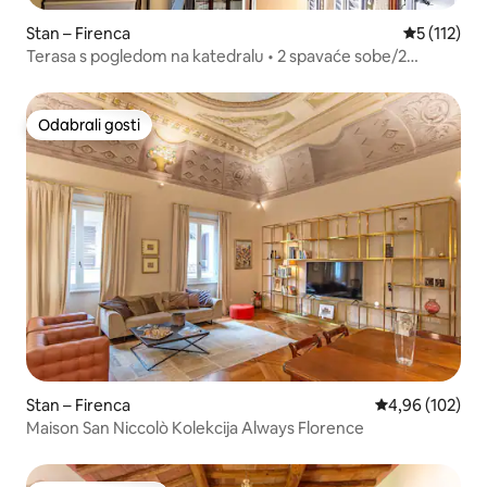
Stan – Firenca
Prosječna o
5 (112)
Terasa s pogledom na katedralu • 2 spavaće sobe/2
kupaonice • Dizalo • Središnji
Odabrali gosti
Odabrali gosti
Stan – Firenca
Prosječna ocjen
4,96 (102)
Maison San Niccolò Kolekcija Always Florence