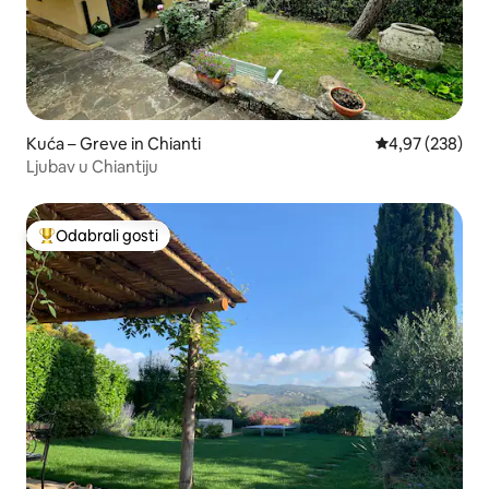
Kuća – Greve in Chianti
Prosječna ocjen
4,97 (238)
Ljubav u Chiantiju
Odabrali gosti
Među najviše rangiranima s oznakom „Odabrali gosti”