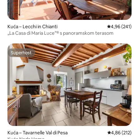
Kuća – Lecchi in Chianti
Prosječna ocjen
4,96 (241)
„La Casa di Maria Luce”® s panoramskom terasom
Superhost
Superhost
Kuća – Tavarnelle Val di Pesa
Prosječna ocjen
4,86 (212)