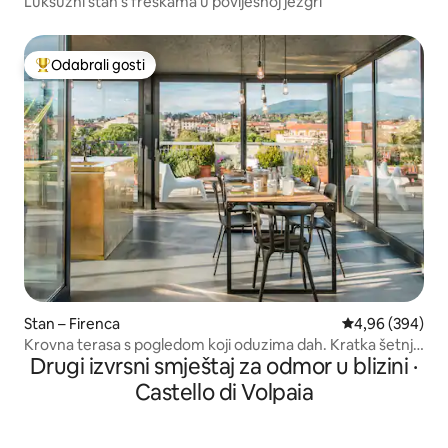
Luksuzni stan s freskama u povijesnoj jezgri
Odabrali gosti
Među najviše rangiranima s oznakom „Odabrali gosti”
Stan – Firenca
Prosječna ocjen
4,96 (394)
Krovna terasa s pogledom koji oduzima dah. Kratka šetnja
Drugi izvrsni smještaj za odmor u blizini ·
do katedrale.
Castello di Volpaia