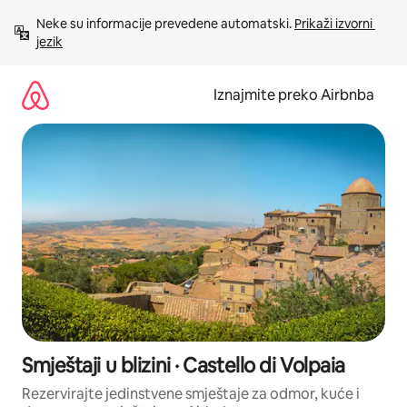
Prijeđi
Neke su informacije prevedene automatski. 
Prikaži izvorni 
na
jezik
sadržaj
Iznajmite preko Airbnba
Smještaji u blizini · Castello di Volpaia
Rezervirajte jedinstvene smještaje za odmor, kuće i