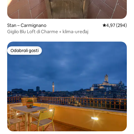
Stan – Carmignano
Prosječna ocjen
4,97 (294)
Giglio Blu Loft di Charme + klima-uređaj
Odabrali gosti
Odabrali gosti