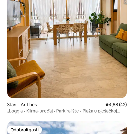
Stan – Antibes
Prosječna ocje
4,88 (42)
„Loggia • Klima-uređaj • Parkiralište • Plaža u pješačkoj
udaljenosti”
Odabrali gosti
Odabrali gosti