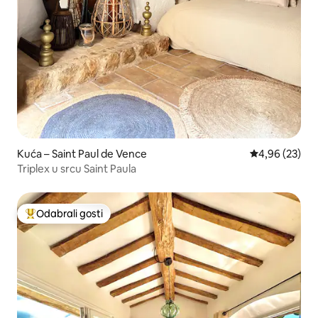
Kuća – Saint Paul de Vence
Prosječna ocje
4,96 (23)
Triplex u srcu Saint Paula
Odabrali gosti
Među najviše rangiranima s oznakom „Odabrali gosti”