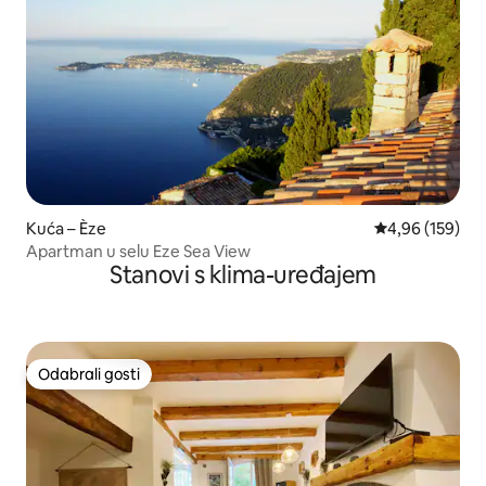
Kuća – Èze
Prosječna ocjen
4,96 (159)
Apartman u selu Eze Sea View
Stanovi s klima-uređajem
Odabrali gosti
Odabrali gosti