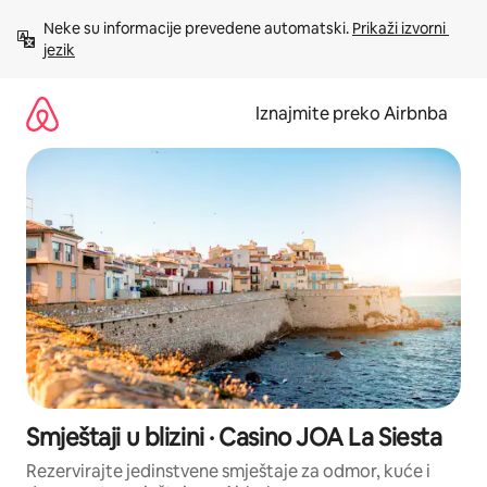
Prijeđi
Neke su informacije prevedene automatski. 
Prikaži izvorni 
na
jezik
sadržaj
Iznajmite preko Airbnba
Smještaji u blizini · Casino JOA La Siesta
Rezervirajte jedinstvene smještaje za odmor, kuće i