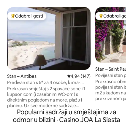
Odabrali gosti
Odabrali gosti
Među najviše rangiranima s oznakom „Odabrali gosti”
Među najviše ran
Stan – Saint Paul 
Povijesni stan pje
Stan – Antibes
Prosječna ocjena: 4,94/5, recenz
4,94 (147)
Préverta
Prekrasno obnovlje
Predivan stan s 5* za 4 osobe, klima-
povijesni stan iz 12
uređaj/balkon/Wi-Fi/pogled na more
Prekrasan smještaj s 2 spavaće sobe i 1
m2 s kadom na izv
kupaonicom (i zasebnim WC-om) s
prekrivenom jasm
direktnim pogledom na more, plažu i
more i planine u 
planinu. Uz sve moderne sadržaje
sela u kojem je 1940-
Popularni sadržaji u smještajima za
(klima-uređaj, Wi-Fi, APPLE TV...) i
bio legendarni fran
prekrasnu dekoraciju, ovaj smještaj ima
odmor u blizini · Casino JOA La Siesta
scenarist Jacques Prévert
sve: dobro opremljenu kuhinju (perilica
Traveler redovito 
rublja i zasebna sušilica), veliki dnevni
najboljih Airbnb sm