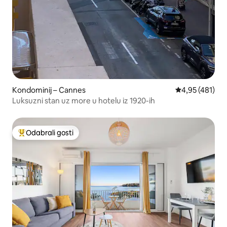
Kondominij – Cannes
Prosječna ocjen
4,95 (481)
Luksuzni stan uz more u hotelu iz 1920-ih
Odabrali gosti
Među najviše rangiranima s oznakom „Odabrali gosti”