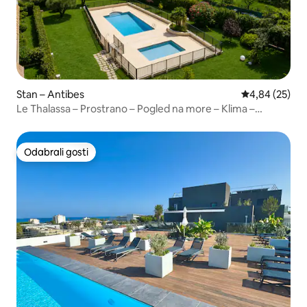
Stan – Antibes
Prosječna ocje
4,84 (25)
Le Thalassa – Prostrano – Pogled na more – Klima –
Parkiralište
Odabrali gosti
Odabrali gosti