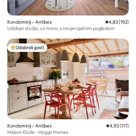
Kondominij – Antibes
Prosječna ocjen
4,83 (192)
Udoban studio, uz more, s nevjerojatnim pogledom
Odabrali gosti
Među najviše rangiranima s oznakom „Odabrali gosti”
Kondominij – Antibes
Prosječna ocje
4,93 (117)
Maison Etoile - Hygge Homes