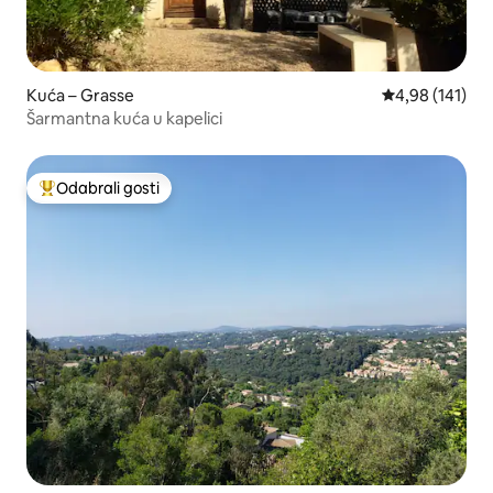
Kuća – Grasse
Prosječna ocjen
4,98 (141)
Šarmantna kuća u kapelici
Odabrali gosti
Među najviše rangiranima s oznakom „Odabrali gosti”