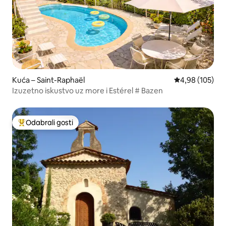
Kuća – Saint-Raphaël
Prosječna ocjen
4,98 (105)
Izuzetno iskustvo uz more i Estérel # Bazen
Odabrali gosti
Među najviše rangiranima s oznakom „Odabrali gosti”