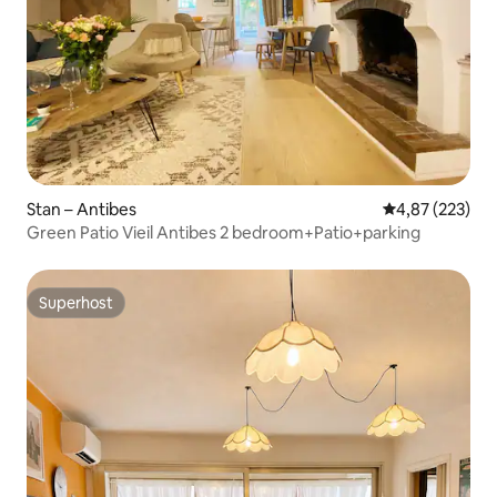
Stan – Antibes
Prosječna ocjen
4,87 (223)
Green Patio Vieil Antibes 2 bedroom+Patio+parking
Superhost
Superhost