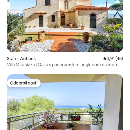
Stan – Antibes
Prosječna ocj
4,91 (45)
Villa Miranizza | Oaza s panoramskim pogledom na more
Odabrali gosti
Odabrali gosti