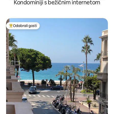
Kondominiji s bežičnim internetom
Odabrali gosti
Među najviše rangiranima s oznakom „Odabrali gosti”