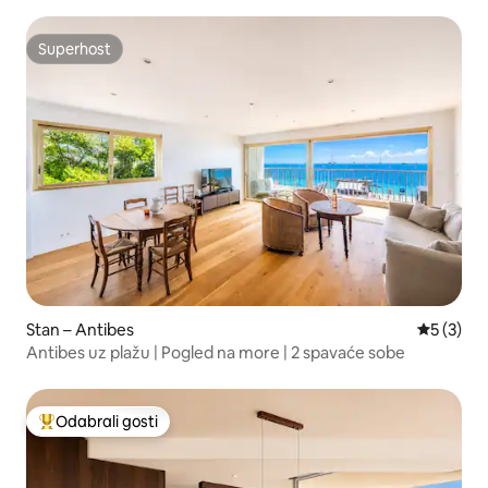
Superhost
Superhost
Stan – Antibes
Prosječna
5 (3)
Antibes uz plažu | Pogled na more | 2 spavaće sobe
Odabrali gosti
Među najviše rangiranima s oznakom „Odabrali gosti”