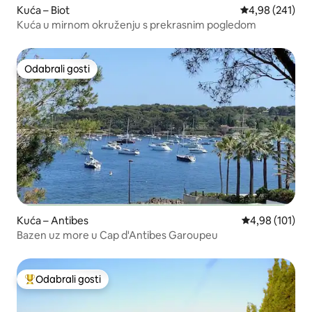
Kuća – Biot
Prosječna ocjen
4,98 (241)
Kuća u mirnom okruženju s prekrasnim pogledom
Odabrali gosti
Odabrali gosti
Kuća – Antibes
Prosječna ocjen
4,98 (101)
Bazen uz more u Cap d'Antibes Garoupeu
Odabrali gosti
Među najviše rangiranima s oznakom „Odabrali gosti”