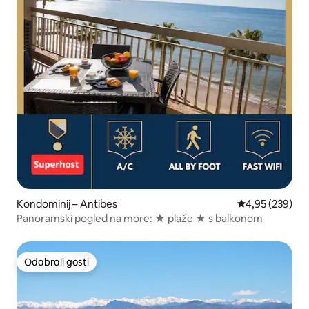
Kondominij – Antibes
Prosječna ocjen
4,95 (239)
Panoramski pogled na more: ★ plaže ★ s balkonom
Odabrali gosti
Odabrali gosti