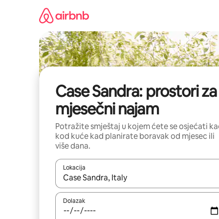
Prijeđi
na
sadržaj
Case Sandra: prostori za
mjesečni najam
Potražite smještaj u kojem ćete se osjećati k
kod kuće kad planirate boravak od mjesec ili
više dana.
Lokacija
Kada budu dostupni rezultati, moći ćete ih pregle
Dolazak