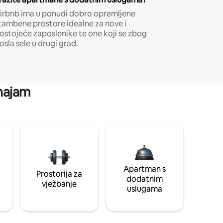
irbnb ima u ponudi dobro opremljene
tambene prostore idealne za nove i
ostojeće zaposlenike te one koji se zbog
osla sele u drugi grad.
 najam
Apartman s
Prostorija za
dodatnim
vježbanje
uslugama