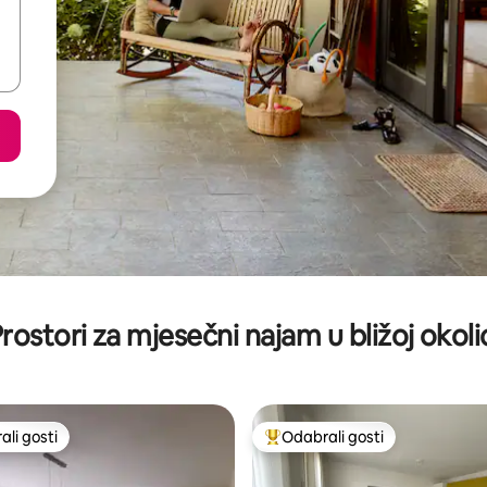
rostori za mjesečni najam u bližoj okoli
li gosti
Odabrali gosti
više rangiranima s oznakom „Odabrali gosti”
Među najviše rangiranima s oz