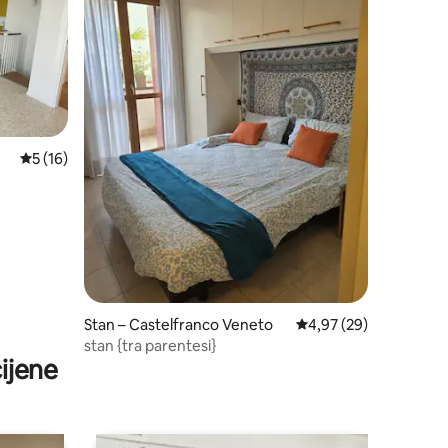
Prosječna ocjena: 5/5, recenzija: 16
5 (16)
Stan – Castelfranco Veneto
Prosječna ocjena: 4,97
4,97 (29)
stan {tra parentesi}
ijene