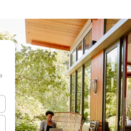
ao
dati koristeći se strelicama prema gore i prema dolje, kao i dodirom i