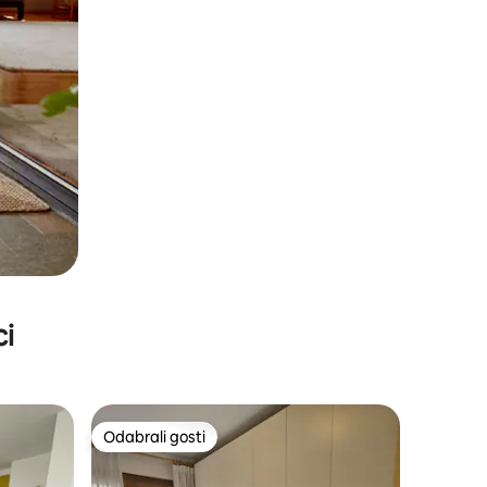
ci
Odabrali gosti
nakom „Odabrali gosti”
Odabrali gosti