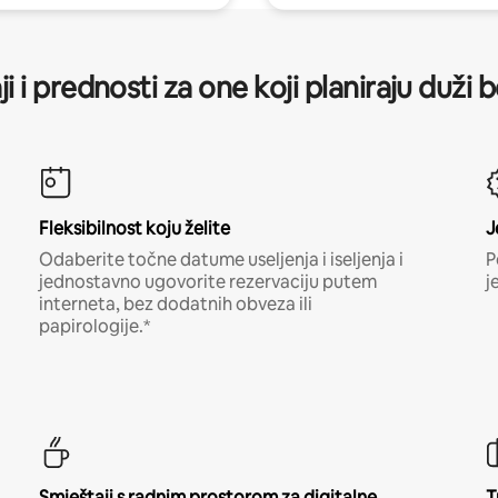
ji i prednosti za one koji planiraju duži 
Fleksibilnost koju želite
J
Odaberite točne datume useljenja i iseljenja i
P
jednostavno ugovorite rezervaciju putem
j
interneta, bez dodatnih obveza ili
papirologije.*
Smještaji s radnim prostorom za digitalne
T