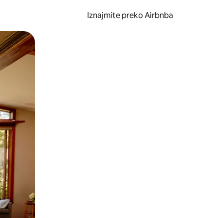
Iznajmite preko Airbnba
li prelaskom prstom po zaslonu.