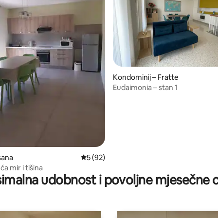
, recenzija: 135
Kondominij – Fratte
Eudaimonia – stan 1
sana
Prosječna ocjena: 5/5, recenzija: 92
5 (92)
a mir i tišina
imalna udobnost i povoljne mjesečne c