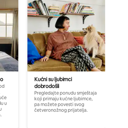
no
Kućni su ljubimci
dobrodošli
 od
,
Pregledajte ponudu smještaja
uće
koji primaju kućne ljubimce,
du u
pa možete povesti svog
u
četveronožnog prijatelja.
.