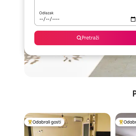
Odlazak
Pretraži
P
Odabrali gosti
Odabra
Među najviše rangiranima s oznakom „Odabrali gosti”
Među naj