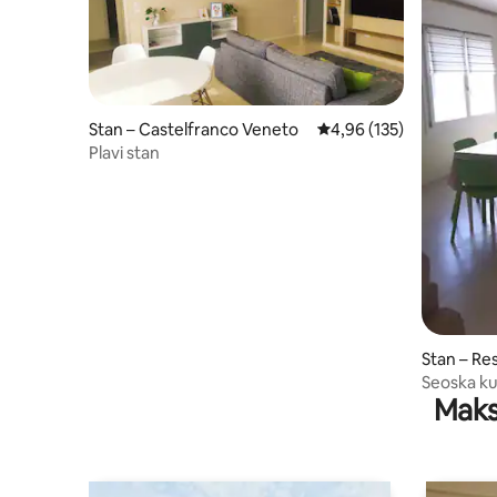
Stan – Castelfranco Veneto
Prosječna ocjena: 4,96/5
4,96 (135)
Plavi stan
Stan – Re
Seoska kuć
Maks