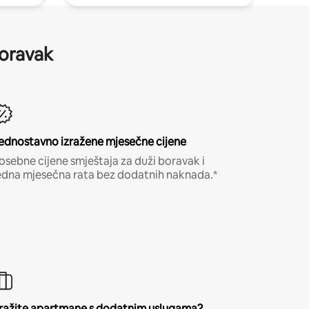
boravak
ednostavno izražene mjesečne cijene
osebne cijene smještaja za duži boravak i
edna mjesečna rata bez dodatnih naknada.*
ražite apartmane s dodatnim uslugama?