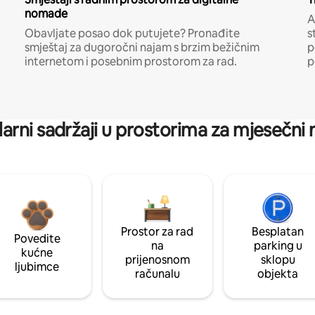
nomade
A
Obavljate posao dok putujete? Pronađite
s
smještaj za dugoročni najam s brzim bežičnim
p
internetom i posebnim prostorom za rad.
p
arni sadržaji u prostorima za mjesečni
Prostor za rad
Besplatan
Povedite
na
parking u
kućne
prijenosnom
sklopu
ljubimce
računalu
objekta