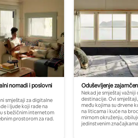
alni nomadi i poslovni
Oduševljenje zajamče
Nekad je smještaj važniji
destinacije. Ovi smještaji
i smještaji za digitalne
među kojima su drvene k
e i ljude koji rade na
na liticama i kuće na bro
nu s bežičnim internetom
mirnom okruženju, obiluj
ebnim prostorom za rad.
jedinstvenim značajkama