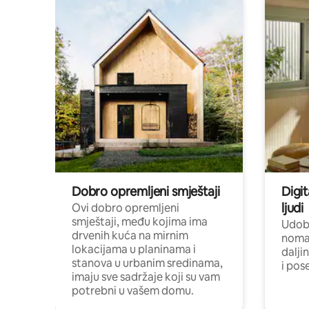
Dobro opremljeni smještaji
Digit
ljudi
Ovi dobro opremljeni
smještaji, među kojima ima
Udobn
drvenih kuća na mirnim
nomad
lokacijama u planinama i
dalji
stanova u urbanim sredinama,
i pos
imaju sve sadržaje koji su vam
potrebni u vašem domu.