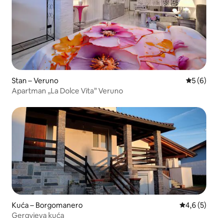
Stan – Veruno
Prosječna
5 (6)
Apartman „La Dolce Vita” Veruno
Kuća – Borgomanero
Prosječna o
4,6 (5)
Gergyjeva kuća