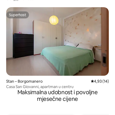
Superhost
Superhost
Stan – Borgomanero
Prosječna ocje
4,93 (14)
Casa San Giovanni, apartman u centru
Maksimalna udobnost i povoljne
mjesečne cijene