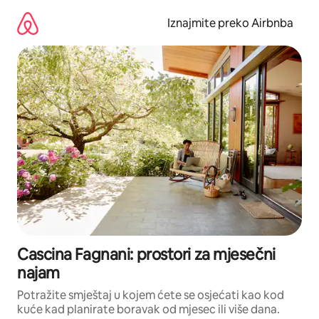
Prijeđi
na
Iznajmite preko Airbnba
sadržaj
Cascina Fagnani: prostori za mjesečni
najam
Potražite smještaj u kojem ćete se osjećati kao kod
kuće kad planirate boravak od mjesec ili više dana.