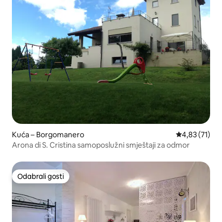
Kuća – Borgomanero
Prosječna ocje
4,83 (71)
Arona di S. Cristina samoposlužni smještaji za odmor
Odabrali gosti
Odabrali gosti