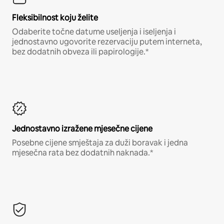
Fleksibilnost koju želite
Odaberite točne datume useljenja i iseljenja i
jednostavno ugovorite rezervaciju putem interneta,
bez dodatnih obveza ili papirologije.*
Jednostavno izražene mjesečne cijene
Posebne cijene smještaja za duži boravak i jedna
mjesečna rata bez dodatnih naknada.*