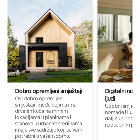
Dobro opremljeni smještaji
Digitalni noma
ljudi
Ovi dobro opremljeni
smještaji, među kojima ima
Udobni smještaj
drvenih kuća na mirnim
nomade i ljude 
lokacijama u planinama i
daljinu s bežič
stanova u urbanim sredinama,
i posebnim pro
imaju sve sadržaje koji su vam
potrebni u vašem domu.