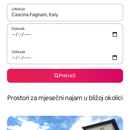
Lokacija
Kada budu dostupni rezultati, moći ćete ih pregledati koristeći
Dolazak
Odlazak
Pretraži
Prostori za mjesečni najam u bližoj okolici