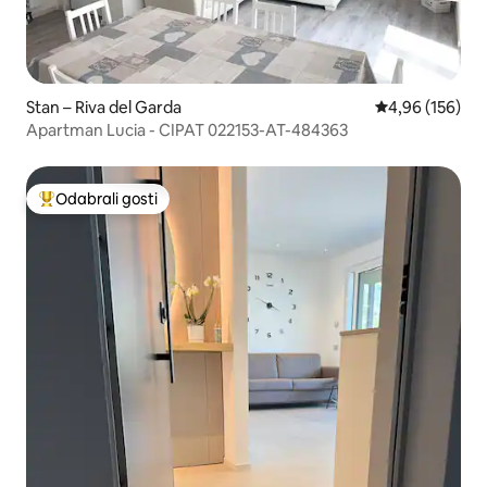
Stan – Riva del Garda
Prosječna ocjen
4,96 (156)
Apartman Lucia - CIPAT 022153-AT-484363
Odabrali gosti
Među najviše rangiranima s oznakom „Odabrali gosti”