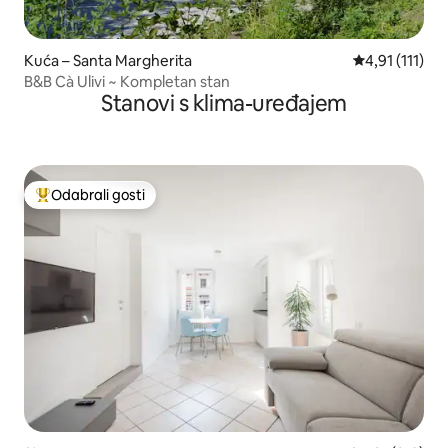
Kuća – Santa Margherita
Prosječna ocje
4,91 (111)
B&B Cà Ulivi ~ Kompletan stan
Stanovi s klima-uređajem
Odabrali gosti
Među najviše rangiranima s oznakom „Odabrali gosti”