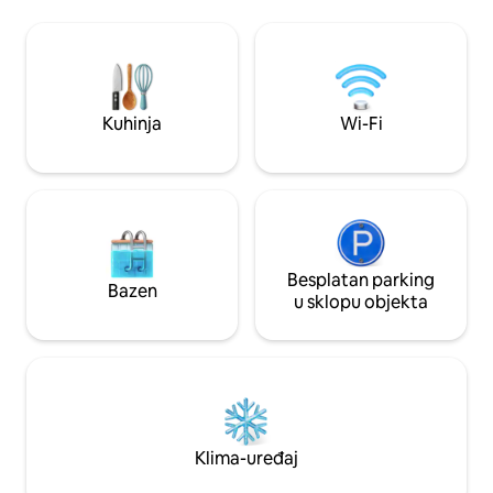
svega nekoliko koraka. U stanu se nalazi
besprijekoran. Osi
spavaća soba s bračnim krevetom,
besplatan prostor z
dnevni boravak s krevetima na kat,
sportske opreme. 
kupaonica i čajna kuhinja. - besplatan
ljepotu za svoj slj
privatni parking - Uključeni su ručnici i
posteljina - Veliki vrt (dijeli se sa
Kuhinja
Wi-Fi
stanarima) - izravan pristup plaži
Besplatan parking
Bazen
u sklopu objekta
Klima-uređaj