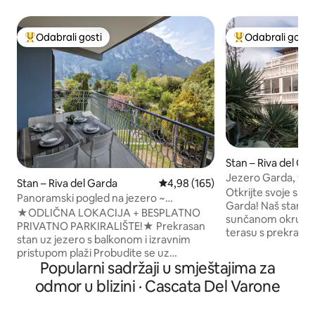
Odabrali gosti
Odabrali gosti
Među najviše rangiranima s oznakom „Odabrali gosti”
Među najviše ran
Stan – Riva del Ga
Jezero Garda, veli
Stan – Riva del Garda
Prosječna ocjena: 4,98/5, recenz
4,98 (165)
Otkrijte svoje savr
Panoramski pogled na jezero ~
Garda! Naš stan, 
apartman uz plažu s parkiralištem
★ODLIČNA LOKACIJA + BESPLATNO
sunčanom okružen
PRIVATNO PARKIRALIŠTE!★ Prekrasan
terasu s prekrasn
stan uz jezero s balkonom i izravnim
planine. Opremlje
pristupom plaži Probudite se uz
od udobnih spavać
Popularni sadržaji u smještajima za
zadivljujući pogled u ovom udobnom
kuhinje, jamčimo 
stanu koji se nalazi na savršenoj lokaciji
odmor u blizini · Cascata Del Varone
S klima-uređajem
uz jezero. Uživajte u jutarnjoj kavi na
boravku), parking
privatnom balkonu i dođite do plaže u
bežičnim interneto