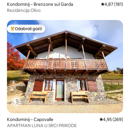
Kondominij – Brenzone sul Garda
Prosječna ocjen
4,87 (181)
Rezidencija Olivo
Odabrali gosti
Među najviše rangiranima s oznakom „Odabrali gosti”
Kondominij – Capovalle
Prosječna ocjen
4,95 (269)
APARTMAN LUNA U SRCI PRIRODE