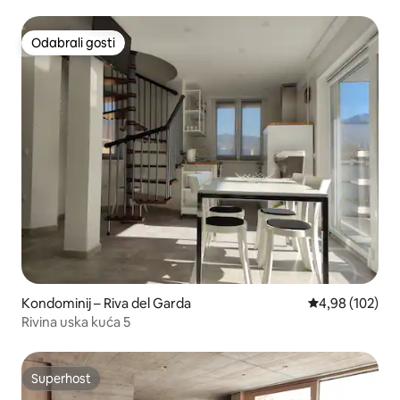
Odabrali gosti
Odabrali gosti
Kondominij – Riva del Garda
Prosječna ocjen
4,98 (102)
Rivina uska kuća 5
Superhost
Superhost