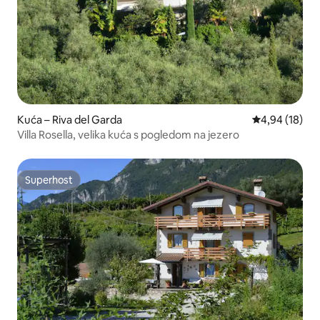
Kuća – Riva del Garda
Prosječna ocje
4,94 (18)
Villa Rosella, velika kuća s pogledom na jezero
Superhost
Superhost