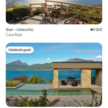
Stan – Ustecchio
Prosječna o
5 (63)
Casa Bepi
Odabrali gosti
Odabrali gosti