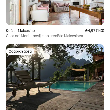
Kuća – Malcesine
Prosječna ocjen
4,97 (143)
Casa dei Merli – povijesno središte Malcesinea
Odabrali gosti
Odabrali gosti