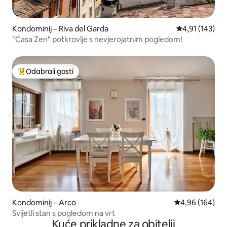
Kondominij – Riva del Garda
Prosječna ocjen
4,91 (143)
"Casa Zen" potkrovlje s nevjerojatnim pogledom!
Odabrali gosti
Među najviše rangiranima s oznakom „Odabrali gosti”
Kondominij – Arco
Prosječna ocjen
4,96 (164)
Svijetli stan s pogledom na vrt
Kuće prikladne za obitelji