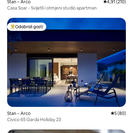
Stan – Arco
Prosječna ocjen
4,91 (210)
Casa Soar - Svijetli i otmjeni studio apartman
Odabrali gosti
Među najviše rangiranima s oznakom „Odabrali gosti”
Stan – Arco
Prosječna o
5 (80)
Civico 65 Garda Holiday 23