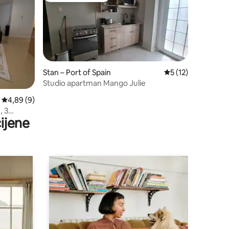
Stan – Port of Spain
Prosječna ocjena: 5
5 (12)
Studio apartman Mango Julie
Prosječna ocjena: 4,89/5, recenzija: 9
4,89 (9)
, 3
ijene
 centra