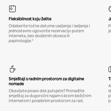
Fleksibilnost koju želite
J
Odaberite točne datume useljenja i iseljenja i
P
jednostavno ugovorite rezervaciju putem
j
interneta, bez dodatnih obveza ili
papirologije.*
Smještaji s radnim prostorom za digitalne
T
nomade
A
Obavljate posao dok putujete? Pronađite
s
smještaj za dugoročni najam s brzim bežičnim
p
internetom i posebnim prostorom za rad.
p