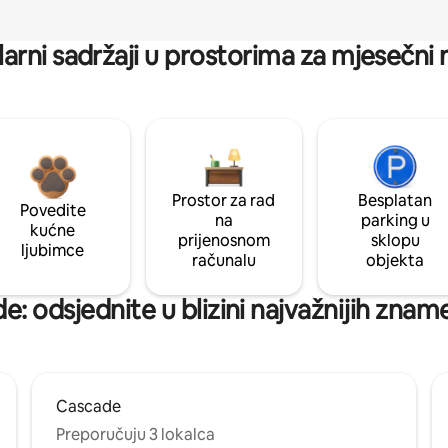
arni sadržaji u prostorima za mjesečni
Prostor za rad
Besplatan
Povedite
na
parking u
kućne
prijenosnom
sklopu
ljubimce
računalu
objekta
: odsjednite u blizini najvažnijih znam
Cascade
Preporučuju 3 lokalca