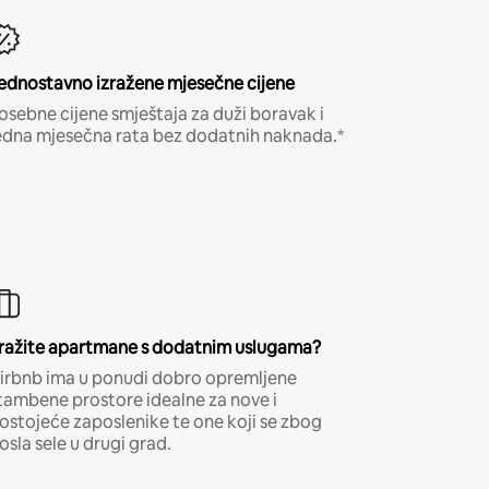
ednostavno izražene mjesečne cijene
osebne cijene smještaja za duži boravak i
edna mjesečna rata bez dodatnih naknada.*
ražite apartmane s dodatnim uslugama?
irbnb ima u ponudi dobro opremljene
tambene prostore idealne za nove i
ostojeće zaposlenike te one koji se zbog
osla sele u drugi grad.