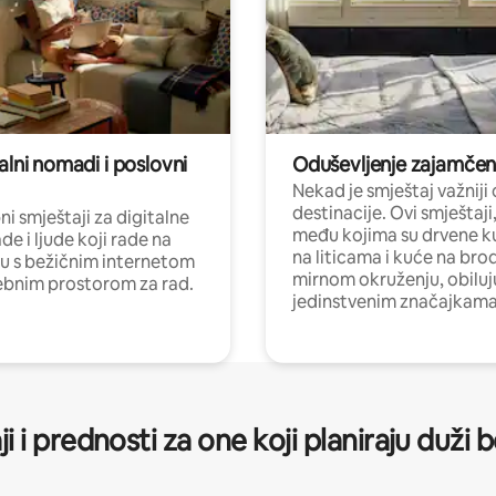
alni nomadi i poslovni
Oduševljenje zajamče
Nekad je smještaj važniji
destinacije. Ovi smještaji
i smještaji za digitalne
među kojima su drvene k
e i ljude koji rade na
na liticama i kuće na bro
nu s bežičnim internetom
mirnom okruženju, obiluj
ebnim prostorom za rad.
jedinstvenim značajkama
ji i prednosti za one koji planiraju duži 