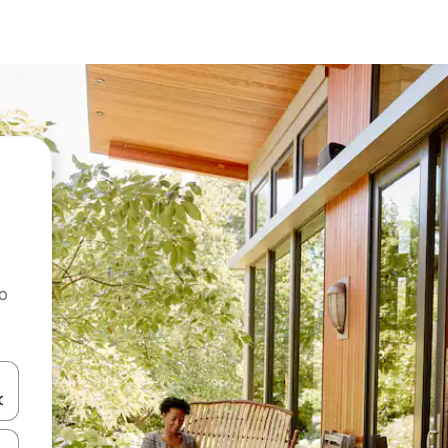
ao
dati koristeći se strelicama prema gore i prema dolje, kao i dodirom i