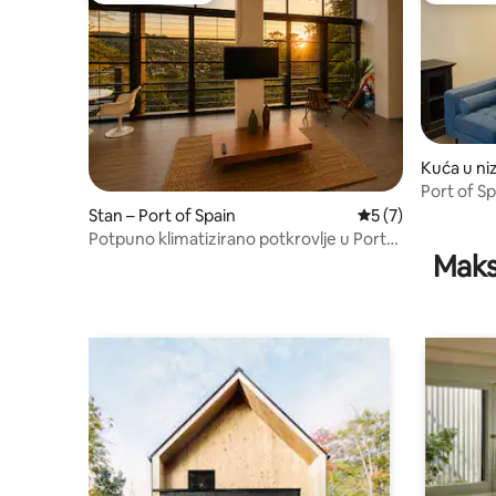
Kuća u niz
Port of S
Stan – Port of Spain
Prosječna ocjena: 
5 (7)
Potpuno klimatizirano potkrovlje u Port
Maks
of Spainu s besplatnim parkirnim
mjestom