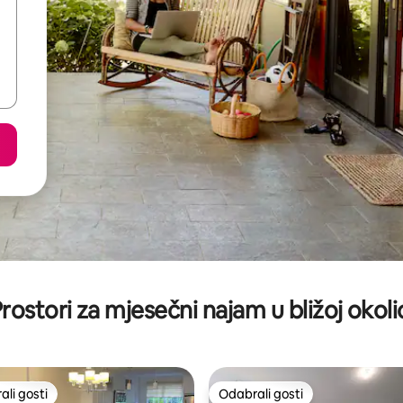
rostori za mjesečni najam u bližoj okoli
li gosti
Odabrali gosti
više rangiranima s oznakom „Odabrali gosti”
Odabrali gosti