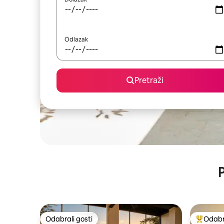
Odlazak
Pretraži
P
Odabrali gosti
Odabra
Odabrali gosti
Među naj