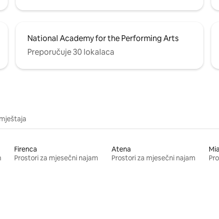
National Academy for the Performing Arts
Preporučuje 30 lokalaca
mještaja
Firenca
Atena
Mi
m
Prostori za mjesečni najam
Prostori za mjesečni najam
Pro