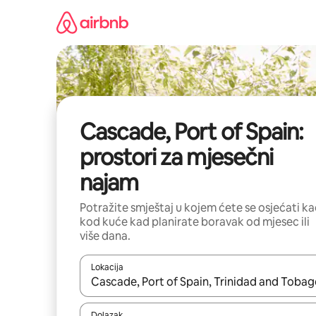
Prijeđi
na
sadržaj
Cascade, Port of Spain:
prostori za mjesečni
najam
Potražite smještaj u kojem ćete se osjećati k
kod kuće kad planirate boravak od mjesec ili
više dana.
Lokacija
Kada budu dostupni rezultati, moći ćete ih pregle
Dolazak