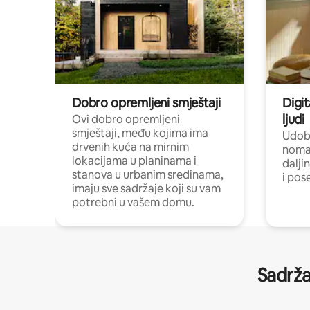
Dobro opremljeni smještaji
Digit
ljudi
Ovi dobro opremljeni
smještaji, među kojima ima
Udobn
drvenih kuća na mirnim
nomad
lokacijama u planinama i
dalji
stanova u urbanim sredinama,
i pos
imaju sve sadržaje koji su vam
potrebni u vašem domu.
Sadrža