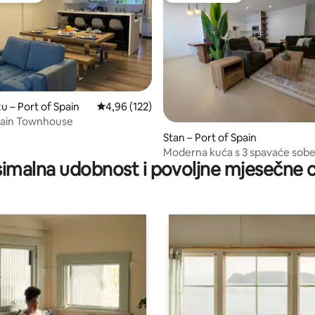
u – Port of Spain
Prosječna ocjena: 4,96/5, recenzija: 122
4,96 (122)
pain Townhouse
5/5, recenzija: 7
Stan – Port of Spain
Moderna kuća s 3 spavaće sobe
imalna udobnost i povoljne mjesečne c
kupaonice i bazenom, 5 min do
POS-a