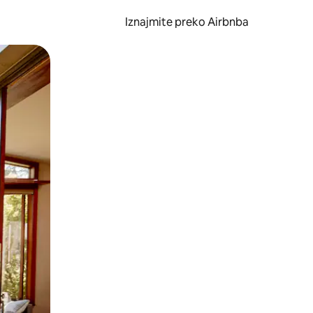
Iznajmite preko Airbnba
li prelaskom prstom po zaslonu.