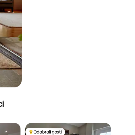
ci
Odabrali gosti
Među najviše rangiranima s oznakom „Odabrali gosti”