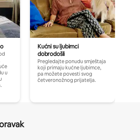
no
Kućni su ljubimci
dobrodošli
 od
,
Pregledajte ponudu smještaja
uće
koji primaju kućne ljubimce,
du u
pa možete povesti svog
u
četveronožnog prijatelja.
.
boravak