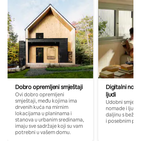
Dobro opremljeni smještaji
Digitalni noma
ljudi
Ovi dobro opremljeni
smještaji, među kojima ima
Udobni smještaj
drvenih kuća na mirnim
nomade i ljude 
lokacijama u planinama i
daljinu s bežič
stanova u urbanim sredinama,
i posebnim pro
imaju sve sadržaje koji su vam
potrebni u vašem domu.