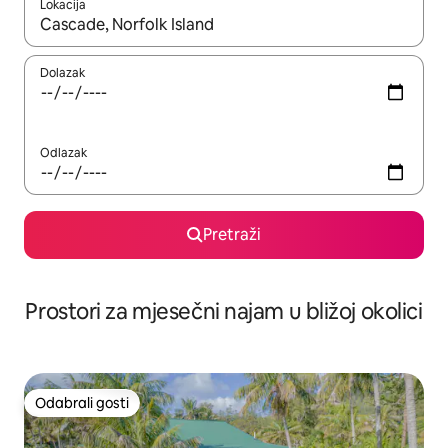
Lokacija
Kada budu dostupni rezultati, moći ćete ih pregledati koristeći
Dolazak
Odlazak
Pretraži
Prostori za mjesečni najam u bližoj okolici
Odabrali gosti
Odabrali gosti