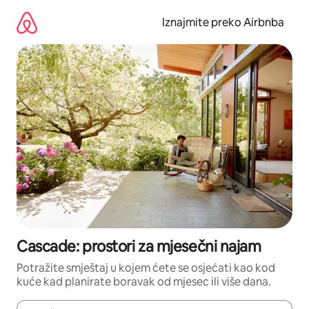
Prijeđi
na
Iznajmite preko Airbnba
sadržaj
Cascade: prostori za mjesečni najam
Potražite smještaj u kojem ćete se osjećati kao kod
kuće kad planirate boravak od mjesec ili više dana.