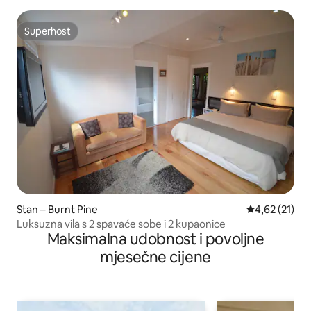
neograničeni Wi-Fi
Superhost
Superhost
Stan – Burnt Pine
Prosječna ocje
4,62 (21)
Luksuzna vila s 2 spavaće sobe i 2 kupaonice
Maksimalna udobnost i povoljne
mjesečne cijene