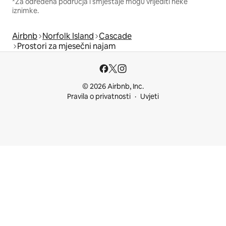
*Za određena područja i smještaje mogu vrijediti neke
iznimke.
Airbnb
Norfolk Island
Cascade
Prostori za mjesečni najam
© 2026 Airbnb, Inc.
Pravila o privatnosti
Uvjeti