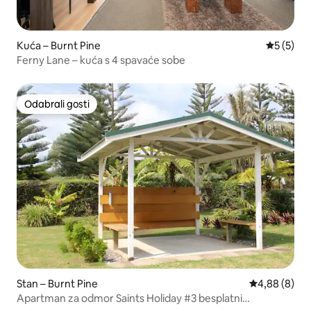
Kuća – Burnt Pine
Prosječna
5 (5)
Ferny Lane – kuća s 4 spavaće sobe
Odabrali gosti
Odabrali gosti
Stan – Burnt Pine
Prosječna ocj
4,88 (8)
Apartman za odmor Saints Holiday #3 besplatni