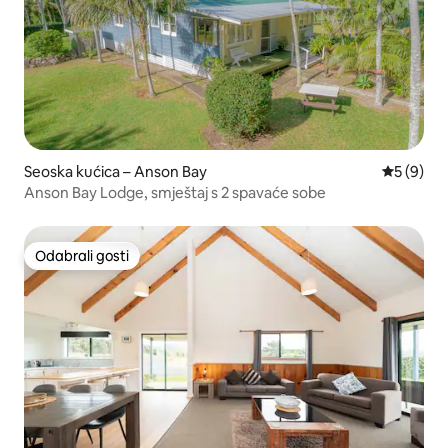
Seoska kućica – Anson Bay
Prosječna
5 (9)
Anson Bay Lodge, smještaj s 2 spavaće sobe
Odabrali gosti
Odabrali gosti