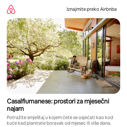
Prijeđi
na
Iznajmite preko Airbnba
sadržaj
Casalfiumanese: prostori za mjesečni
najam
Potražite smještaj u kojem ćete se osjećati kao kod
kuće kad planirate boravak od mjesec ili više dana.