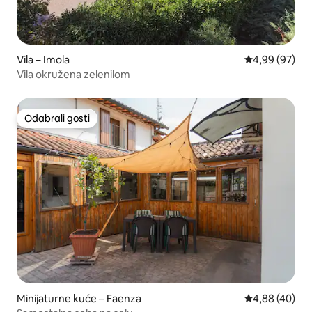
Vila – Imola
Prosječna ocje
4,99 (97)
Vila okružena zelenilom
Odabrali gosti
Odabrali gosti
Minijaturne kuće – Faenza
Prosječna ocje
4,88 (40)