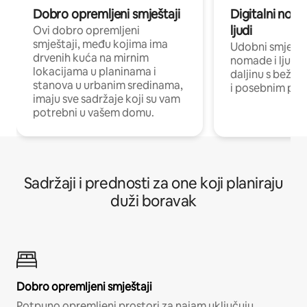
Dobro opremljeni smještaji
Digitalni noma
ljudi
Ovi dobro opremljeni
smještaji, među kojima ima
Udobni smještaj
drvenih kuća na mirnim
nomade i ljude 
lokacijama u planinama i
daljinu s bežič
stanova u urbanim sredinama,
i posebnim pro
imaju sve sadržaje koji su vam
potrebni u vašem domu.
Sadržaji i prednosti za one koji planiraju
duži boravak
Dobro opremljeni smještaji
Potpuno opremljeni prostori za najam uključuju