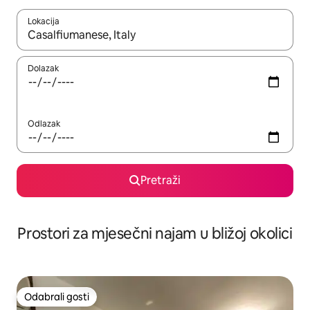
Lokacija
Kada budu dostupni rezultati, moći ćete ih pregledati koristeći
Dolazak
Odlazak
Pretraži
Prostori za mjesečni najam u bližoj okolici
Odabrali gosti
Odabrali gosti