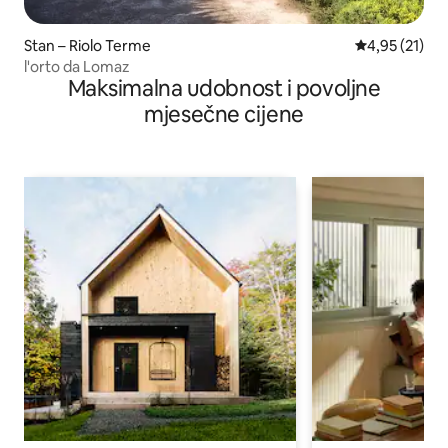
Stan – Riolo Terme
Prosječna ocje
4,95 (21)
l'orto da Lomaz
Maksimalna udobnost i povoljne
mjesečne cijene