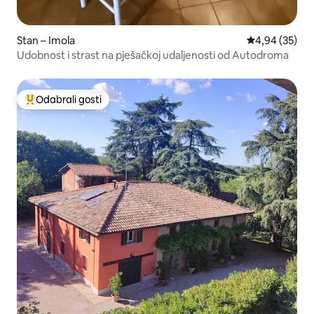
Stan – Imola
Prosječna ocje
4,94 (35)
Udobnost i strast na pješačkoj udaljenosti od Autodroma
Odabrali gosti
Među najviše rangiranima s oznakom „Odabrali gosti”