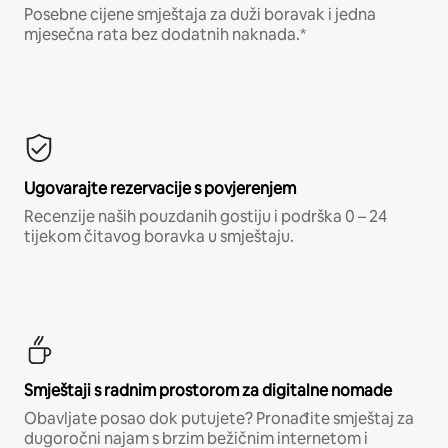
Posebne cijene smještaja za duži boravak i jedna
mjesečna rata bez dodatnih naknada.*
Ugovarajte rezervacije s povjerenjem
Recenzije naših pouzdanih gostiju i podrška 0 – 24
tijekom čitavog boravka u smještaju.
Smještaji s radnim prostorom za digitalne nomade
Obavljate posao dok putujete? Pronađite smještaj za
dugoročni najam s brzim bežičnim internetom i