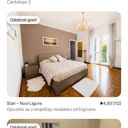
Cantalupo 3
Odabrali gosti
Odabrali gosti
Stan – Novi Ligure
Prosječna ocje
4,93 (112)
Opustite se u smještaju nedaleko od trgovine
Odabrali gosti