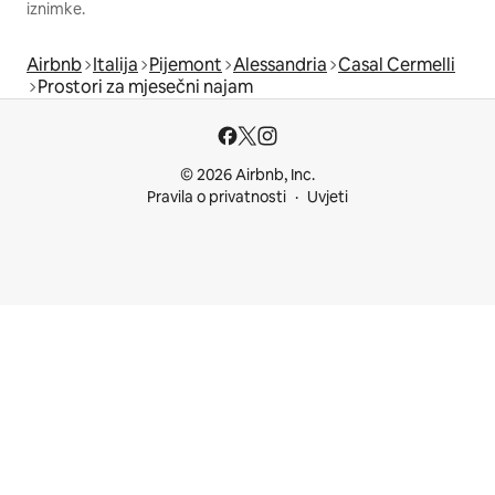
iznimke.
Airbnb
Italija
Pijemont
Alessandria
Casal Cermelli
Prostori za mjesečni najam
© 2026 Airbnb, Inc.
Pravila o privatnosti
Uvjeti