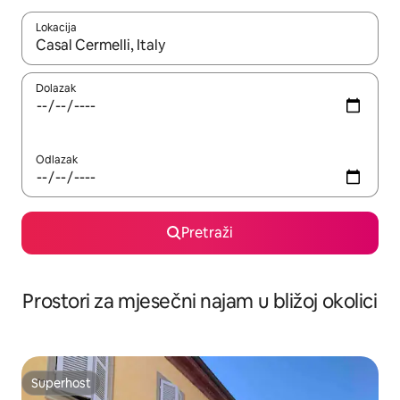
Lokacija
Kada budu dostupni rezultati, moći ćete ih pregledati koristeći
Dolazak
Odlazak
Pretraži
Prostori za mjesečni najam u bližoj okolici
Superhost
Superhost