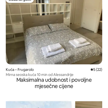
Odabrali gosti
Kuća – Frugarolo
Prosječna 
5 (22)
Mirna seoska kuća 10 min od Alessandrije
Maksimalna udobnost i povoljne
mjesečne cijene