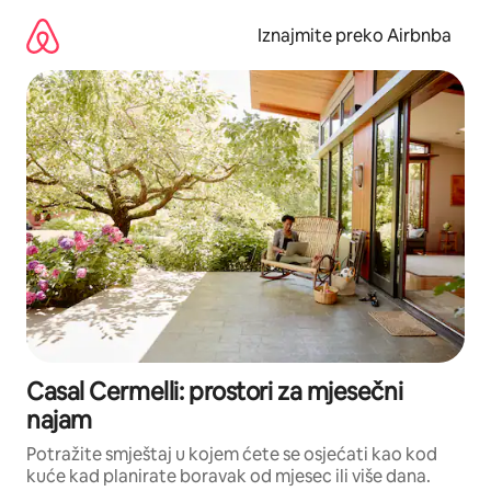
Prijeđi
na
Iznajmite preko Airbnba
sadržaj
Casal Cermelli: prostori za mjesečni
najam
Potražite smještaj u kojem ćete se osjećati kao kod
kuće kad planirate boravak od mjesec ili više dana.