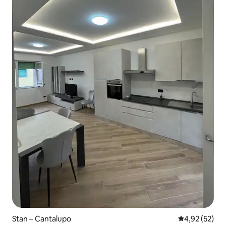
Stan – Cantalupo
Prosječna ocje
4,92 (52)