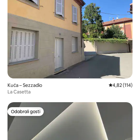
Kuća – Sezzadio
Prosječna ocjen
4,82 (114)
La Casetta
Odabrali gosti
Odabrali gosti