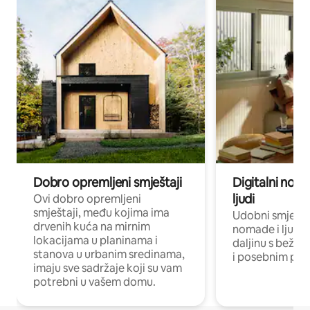
Dobro opremljeni smještaji
Digitalni noma
ljudi
Ovi dobro opremljeni
smještaji, među kojima ima
Udobni smještaj
drvenih kuća na mirnim
nomade i ljude 
lokacijama u planinama i
daljinu s bežič
stanova u urbanim sredinama,
i posebnim pro
imaju sve sadržaje koji su vam
potrebni u vašem domu.