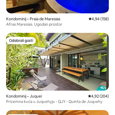
Kondominij – Praia de Maresias
Prosječna ocjen
4,94 (158)
Afras Maresias. Ugodan prostor
Odabrali gosti
Odabrali gosti
Kondominij – Juqueí
Prosječna ocjen
4,92 (204)
Prizemna kuća u Juquehyju - QJY - Quinta de Juquehy