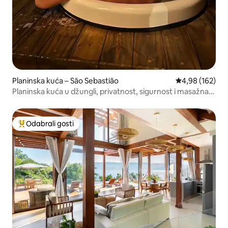
Planinska kuća – São Sebastião
Prosječna ocjen
4,98 (162)
Planinska kuća u džungli, privatnost, sigurnost i masažna
kada
Odabrali gosti
Među najviše rangiranima s oznakom „Odabrali gosti”