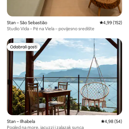
Stan – São Sebastião
Prosječna ocjen
4,99 (152)
Studio Vida – Pé na Viela – povijesno središte
Odabrali gosti
Odabrali gosti
Stan – Ilhabela
Prosječna ocje
4,98 (54)
Pogled na more, jacuzzi i zalazak sunca