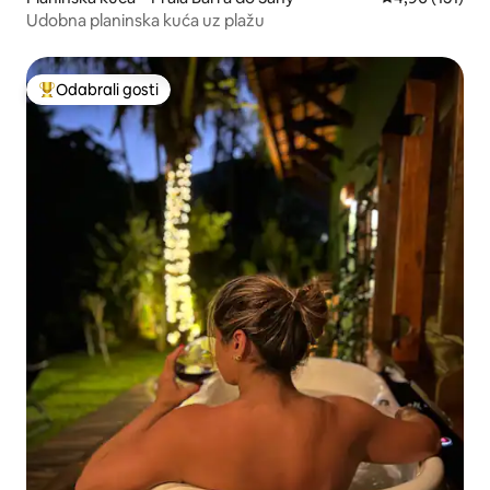
Udobna planinska kuća uz plažu
Odabrali gosti
Među najviše rangiranima s oznakom „Odabrali gosti”