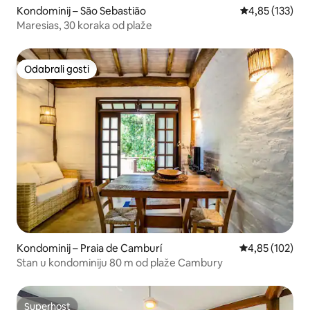
Kondominij – São Sebastião
Prosječna ocjen
4,85 (133)
Maresias, 30 koraka od plaže
Odabrali gosti
Odabrali gosti
Kondominij – Praia de Camburí
Prosječna ocjen
4,85 (102)
Stan u kondominiju 80 m od plaže Cambury
Superhost