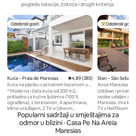
pogledu lokacije, čistoće i drugih kriterija.
Odabrali gosti
Odabrali gosti
Odabrali gosti
Među najviše ran
Kuća – Praia de Maresias
Prosječna ocjena: 4,89/5, recenzi
4,89 (385)
Stan – São Sebasti
Kuća na pijesku s privatnim bazenom u
Anoa Maresias Stud
Maresiasu
m od plaže
* Moderna i čista kuća od 200 m2,
Udoban i privatni s
prikladna za kućne ljubimce (100 %
osobe udaljen oko
ograđena), s teretanom, 4 apartmana,
Maresias. Ima klim
klima-uređajem, 2 TV-a (dnevni
TV s Netflixom i 
Popularni sadržaji u smještajima za
boravak/apartman) u najboljem dijelu
aplikacije, balkon
Maresia, s tržnicom, ljekarnom,
privatnu kuhinju 
odmor u blizini · Casa Pe Na Areia
pekarnicom i restoranima. * Privatni
mikrovalnom pećn
Maresias
bazen i roštilj, u kondominiju na pijesku
štednjakom, pribo