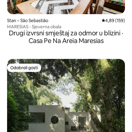
Stan – São Sebastião
Prosječna ocjen
4,89 (159)
MARESIAS - Sjeverna obala
Drugi izvrsni smještaj za odmor u blizini ·
Casa Pe Na Areia Maresias
Odabrali gosti
Odabrali gosti