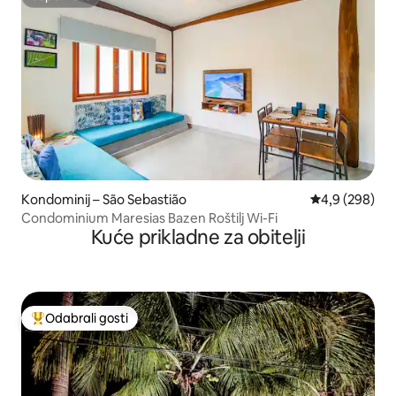
Superhost
Kondominij – São Sebastião
Prosječna ocje
4,9 (298)
Condominium Maresias Bazen Roštilj Wi-Fi
Kuće prikladne za obitelji
Odabrali gosti
Među najviše rangiranima s oznakom „Odabrali gosti”