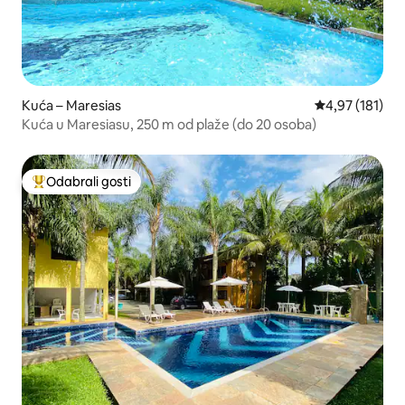
Kuća – Maresias
Prosječna ocjen
4,97 (181)
Kuća u Maresiasu, 250 m od plaže (do 20 osoba)
Odabrali gosti
Među najviše rangiranima s oznakom „Odabrali gosti”