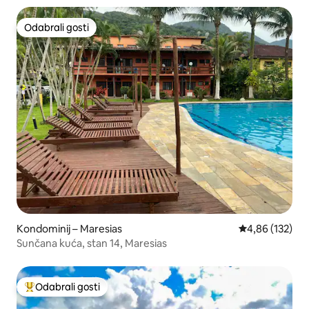
Odabrali gosti
Odabrali gosti
Kondominij – Maresias
Prosječna ocjen
4,86 (132)
Sunčana kuća, stan 14, Maresias
Odabrali gosti
Među najviše rangiranima s oznakom „Odabrali gosti”