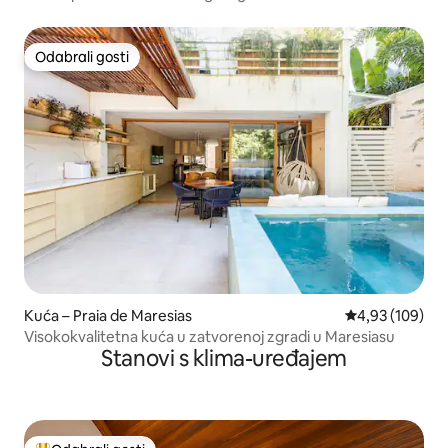
Odabrali gosti
Odabrali gosti
Kuća – Praia de Maresias
Prosječna ocjen
4,93 (109)
Visokokvalitetna kuća u zatvorenoj zgradi u Maresiasu
Stanovi s klima-uređajem