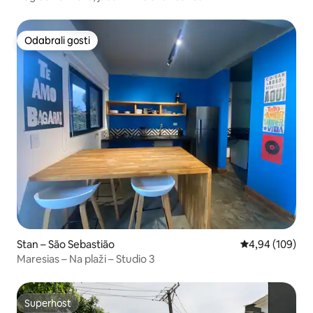
Odabrali gosti
Odabrali gosti
Stan – São Sebastião
Prosječna ocjen
4,94 (109)
Maresias – Na plaži – Studio 3
Superhost
Superhost