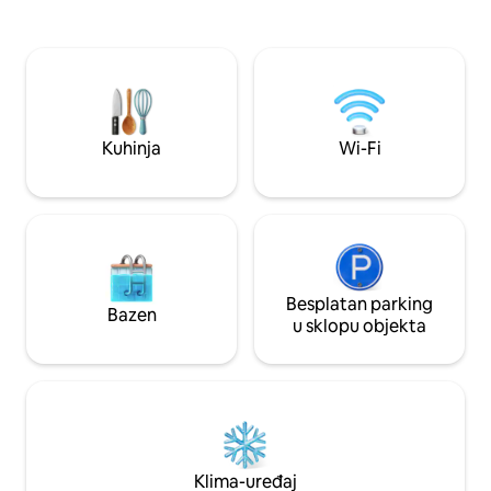
sa 7 kuća i 24-satnom
filtrom za vodu. U 
zaštitom/conciergeom. * Kuća ima
posteljina za kupan
kompletnu posteljinu/ručnike, filtar za
ambijentalnom te
vodu, fritezu, Wi-Fi, aparat za kavu, 110V,
nisu dozvoljene) 1
perilicu rublja, kuhinjski pribor/roštilj,
dostupno u stanu. Govorimo engleski 
suncobran, ležaljke za plažu i 2 parkirna
španjolski.
mjesta.
Kuhinja
Wi-Fi
Besplatan parking
Bazen
u sklopu objekta
Klima-uređaj