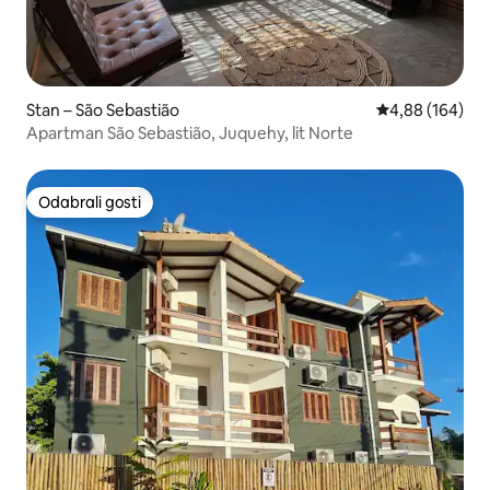
Stan – São Sebastião
Prosječna ocjen
4,88 (164)
Apartman São Sebastião, Juquehy, lit Norte
Odabrali gosti
Odabrali gosti