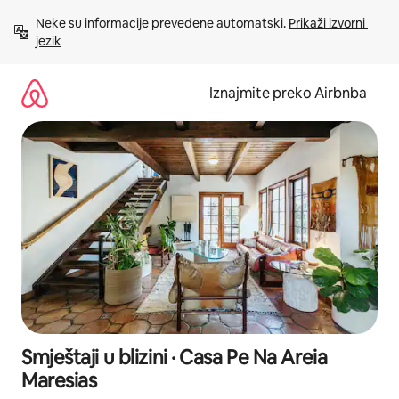
Prijeđi
Neke su informacije prevedene automatski. 
Prikaži izvorni 
na
jezik
sadržaj
Iznajmite preko Airbnba
Smještaji u blizini · Casa Pe Na Areia
Maresias