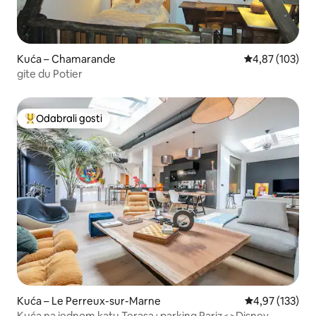
Kuća – Chamarande
Prosječna ocjen
4,87 (103)
gite du Potier
Odabrali gosti
Među najviše rangiranima s oznakom „Odabrali gosti”
Kuća – Le Perreux-sur-Marne
Prosječna ocjen
4,97 (133)
Kuća na jednom katu Terasa+parking Pariz<>Disney