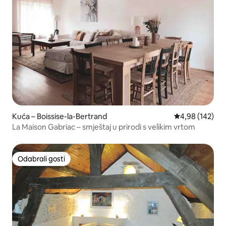
Kuća – Boissise-la-Bertrand
Prosječna ocjen
4,98 (142)
La Maison Gabriac – smještaj u prirodi s velikim vrtom
Odabrali gosti
Odabrali gosti