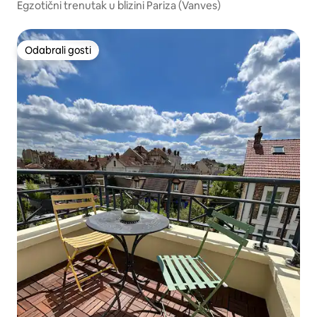
Egzotični trenutak u blizini Pariza (Vanves)
Odabrali gosti
Odabrali gosti