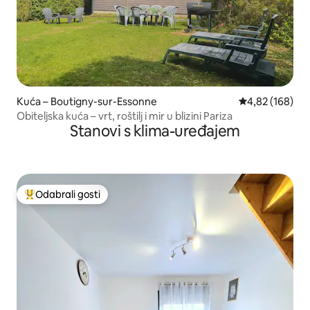
Kuća – Boutigny-sur-Essonne
Prosječna ocjen
4,82 (168)
Obiteljska kuća – vrt, roštilj i mir u blizini Pariza
Stanovi s klima-uređajem
Odabrali gosti
Među najviše rangiranima s oznakom „Odabrali gosti”