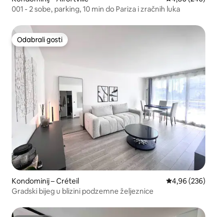
001 - 2 sobe, parking, 10 min do Pariza i zračnih luka
Odabrali gosti
Odabrali gosti
Kondominij – Créteil
Prosječna ocjen
4,96 (236)
Gradski bijeg u blizini podzemne željeznice