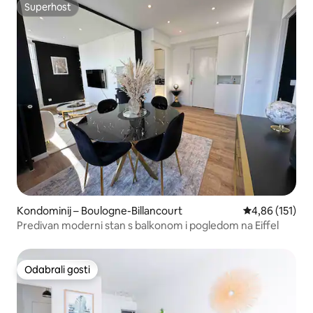
Superhost
Superhost
Kondominij – Boulogne-Billancourt
Prosječna ocjen
4,86 (151)
Predivan moderni stan s balkonom i pogledom na Eiffel
Odabrali gosti
Odabrali gosti