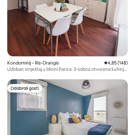
Kondominij – Ris-Orangis
Prosječna ocjen
4,85 (148)
Udoban smještaj u blizini Pariza: 3-sobna otvorena kuhinja
i bar
Odabrali gosti
Odabrali gosti