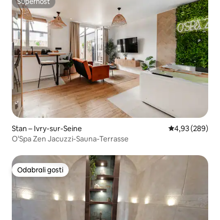
Superhost
Superhost
Stan – Ivry-sur-Seine
Prosječna ocjen
4,93 (289)
O'Spa Zen Jacuzzi-Sauna-Terrasse
Odabrali gosti
Odabrali gosti