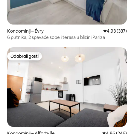
Kondominij – Évry
Prosječna ocjen
4,93 (337)
6 putnika, 2 spavaće sobe i terasa u blizini Pariza
Odabrali gosti
Odabrali gosti
Kondominij – Alfortville
Prosječna ocjen
4,86 (246)