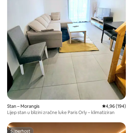
Stan – Morangis
Prosječna ocjen
4,96 (194)
Lijep stan u blizini zračne luke Paris Orly – klimatiziran
Superhost