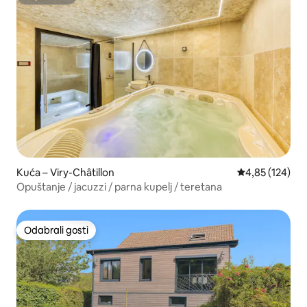
Superhost
Kuća – Viry-Châtillon
Prosječna ocjen
4,85 (124)
Opuštanje / jacuzzi / parna kupelj / teretana
Odabrali gosti
Odabrali gosti