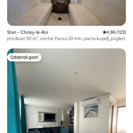
Stan – Choisy-le-Roi
Prosječna ocjen
4,96 (123)
predivan 90 m², centar Pariza 20 min, parna kupelj, pogled
Odabrali gosti
Odabrali gosti