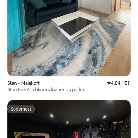
Stan – Malakoff
Prosječna ocjen
4,84 (151)
Stan 55 m2 u blizini izložbenog parka
Superhost
Superhost