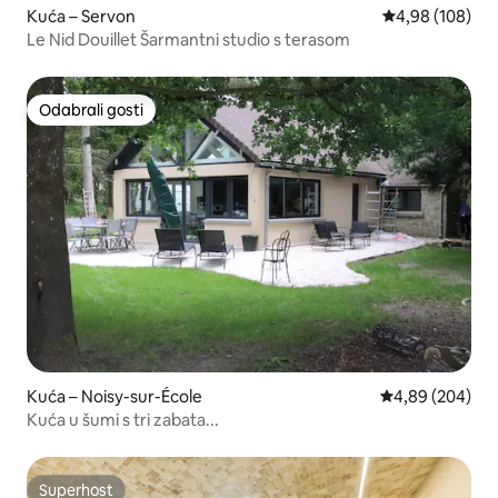
Kuća – Servon
Prosječna ocjen
4,98 (108)
Le Nid Douillet Šarmantni studio s terasom
Odabrali gosti
Odabrali gosti
Kuća – Noisy-sur-École
Prosječna ocjen
4,89 (204)
Kuća u šumi s tri zabata...
Superhost