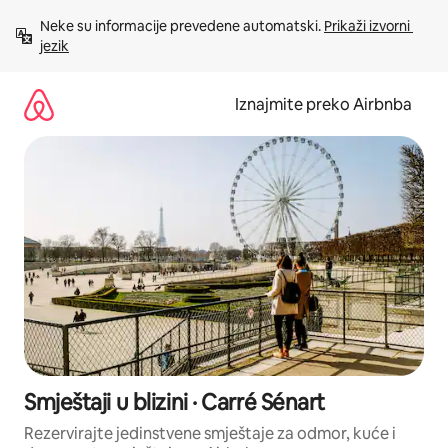
Prijeđi
Neke su informacije prevedene automatski. 
Prikaži izvorni 
na
jezik
sadržaj
Iznajmite preko Airbnba
Smještaji u blizini · Carré Sénart
Rezervirajte jedinstvene smještaje za odmor, kuće i