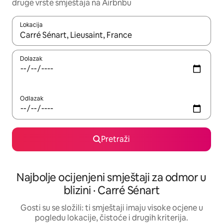
druge vrste smještaja na Airbnbu
Lokacija
Kada budu dostupni rezultati, moći ćete ih pregledati koristeći
Dolazak
Odlazak
Pretraži
Najbolje ocijenjeni smještaji za odmor u
blizini · Carré Sénart
Gosti su se složili: ti smještaji imaju visoke ocjene u
pogledu lokacije, čistoće i drugih kriterija.