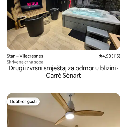
Stan – Villecresnes
Prosječna ocje
4,93 (115)
Skrivena crna soba
Drugi izvrsni smještaj za odmor u blizini ·
Carré Sénart
Odabrali gosti
Odabrali gosti