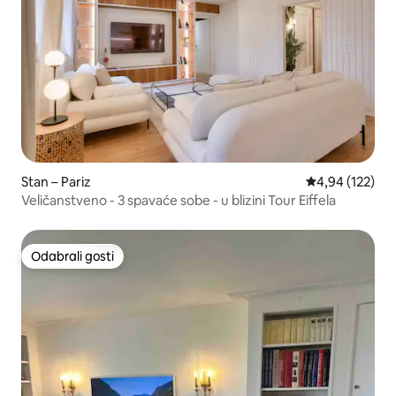
Stan – Pariz
Prosječna ocjen
4,94 (122)
Veličanstveno - 3 spavaće sobe - u blizini Tour Eiffela
Odabrali gosti
Odabrali gosti