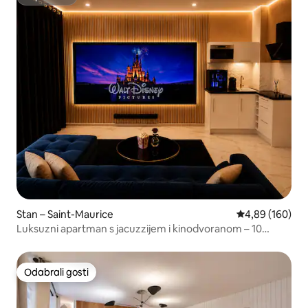
Superhost
Stan – Saint-Maurice
Prosječna ocjen
4,89 (160)
Luksuzni apartman s jacuzzijem i kinodvoranom – 10
minuta od Pariza
Odabrali gosti
Odabrali gosti