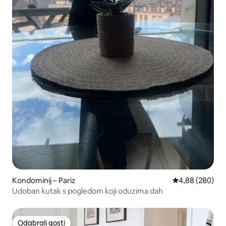
Kondominij – Pariz
Prosječna ocjen
4,88 (280)
Udoban kutak s pogledom koji oduzima dah
Odabrali gosti