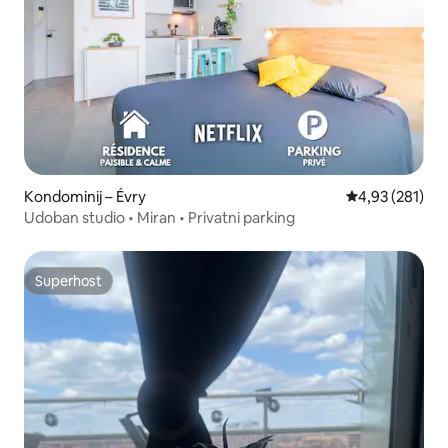
Kondominij – Évry
Prosječna ocjen
4,93 (281)
Udoban studio • Miran • Privatni parking
Superhost
Superhost