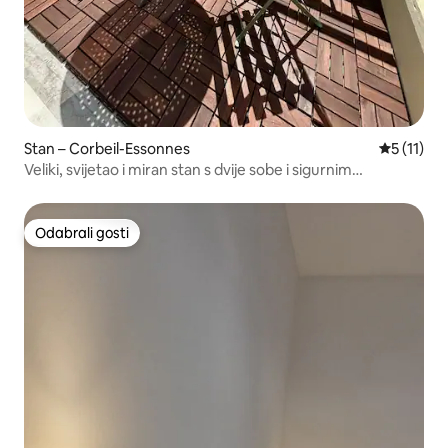
Stan – Corbeil-Essonnes
Prosječna 
5 (11)
Veliki, svijetao i miran stan s dvije sobe i sigurnim
parkiralištem
Odabrali gosti
Odabrali gosti