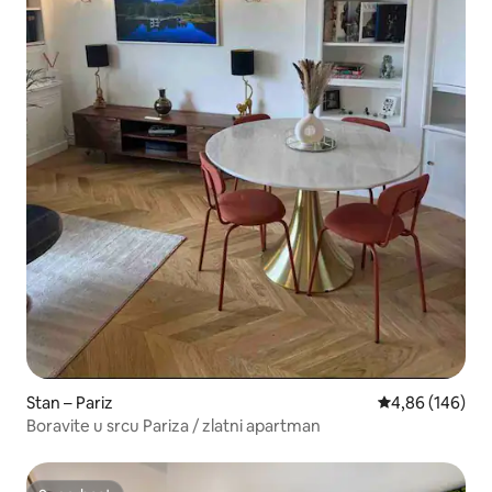
Stan – Pariz
Prosječna ocjen
4,86 (146)
Boravite u srcu Pariza / zlatni apartman