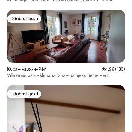
Odabrali gosti
Odabrali gosti
Kuća – Vaux-le-Pénil
Prosječna ocjen
4,96 (130)
Villa Anastasia – klimatizirana – uz rijeku Seine – vrt
Odabrali gosti
Odabrali gosti