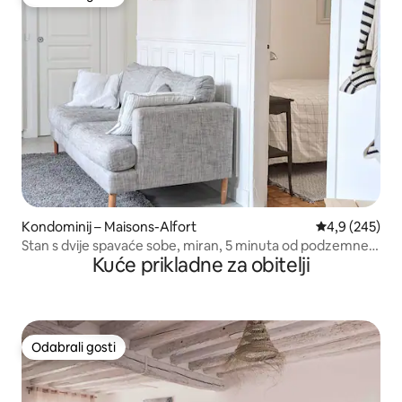
Odabrali gosti
Kondominij – Maisons-Alfort
Prosječna ocje
4,9 (245)
Stan s dvije spavaće sobe, miran, 5 minuta od podzemne
Kuće prikladne za obitelji
željeznice
Odabrali gosti
Odabrali gosti