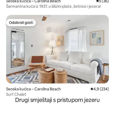
Seoska kućica – Carolina Beach
Prosječna o
5 (36)
Šarmantna kuća iz 1937. u blizini plaže, šetnice i jezera!
Odabrali gosti
Odabrali gosti
Seoska kućica – Carolina Beach
Prosječna ocje
4,9 (234)
Surf Chalet
Drugi smještaji s pristupom jezeru