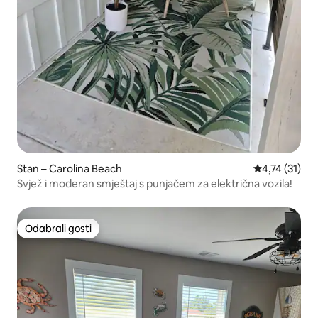
Stan – Carolina Beach
Prosječna ocj
4,74 (31)
Svjež i moderan smještaj s punjačem za električna vozila!
Odabrali gosti
Odabrali gosti