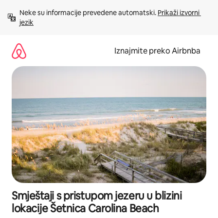
Prijeđi
Neke su informacije prevedene automatski. 
Prikaži izvorni 
na
jezik
sadržaj
Iznajmite preko Airbnba
Smještaji s pristupom jezeru u blizini
lokacije Šetnica Carolina Beach