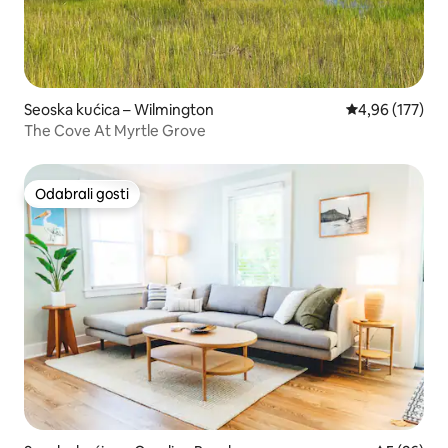
Seoska kućica – Wilmington
Prosječna ocjen
4,96 (177)
The Cove At Myrtle Grove
Odabrali gosti
Odabrali gosti