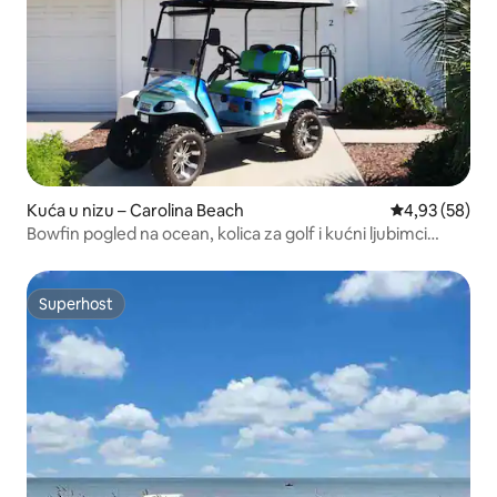
Kuća u nizu – Carolina Beach
Prosječna ocje
4,93 (58)
Bowfin pogled na ocean, kolica za golf i kućni ljubimci
dobrodošli!
Superhost
Superhost