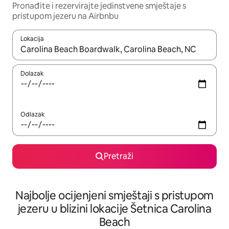
Pronađite i rezervirajte jedinstvene smještaje s
pristupom jezeru na Airbnbu
Lokacija
Kada budu dostupni rezultati, moći ćete ih pregledati koristeći
Dolazak
Odlazak
Pretraži
Najbolje ocijenjeni smještaji s pristupom
jezeru u blizini lokacije Šetnica Carolina
Beach