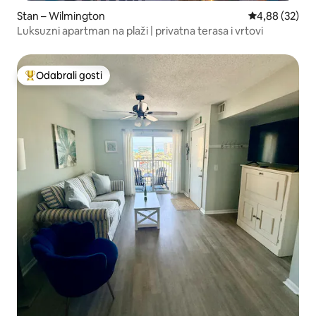
Stan – Wilmington
Prosječna ocje
4,88 (32)
Luksuzni apartman na plaži | privatna terasa i vrtovi
Odabrali gosti
Među najviše rangiranima s oznakom „Odabrali gosti”