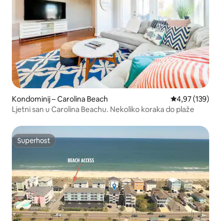
Kondominij – Carolina Beach
Prosječna ocjen
4,97 (139)
Ljetni san u Carolina Beachu. Nekoliko koraka do plaže
Superhost
Superhost