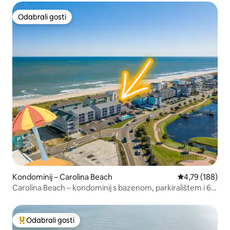
Odabrali gosti
Odabrali gosti
Kondominij – Carolina Beach
Prosječna ocjen
4,79 (188)
Carolina Beach – kondominij s bazenom, parkiralištem i 6
ležajeva
Odabrali gosti
Među najviše rangiranima s oznakom „Odabrali gosti”