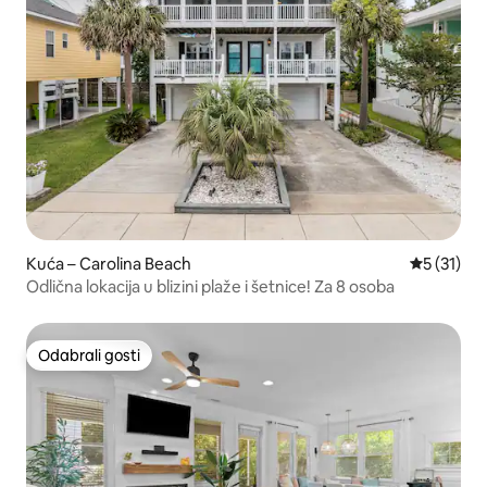
Kuća – Carolina Beach
Prosječna 
5 (31)
Odlična lokacija u blizini plaže i šetnice! Za 8 osoba
Odabrali gosti
Odabrali gosti