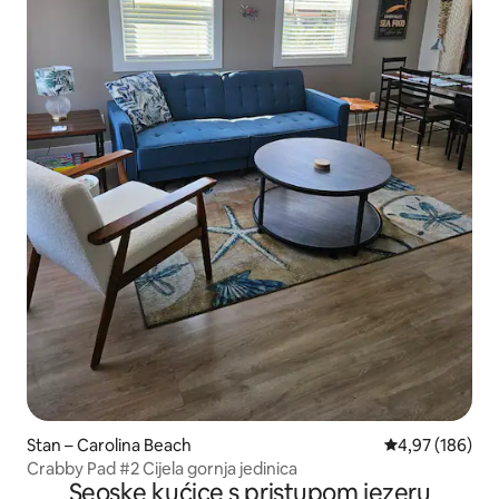
Stan – Carolina Beach
Prosječna ocjen
4,97 (186)
Crabby Pad #2 Cijela gornja jedinica
Seoske kućice s pristupom jezeru