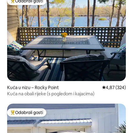
Odabrali gosti
Među najviše rangiranima s oznakom „Odabrali gosti”
Kuća u nizu – Rocky Point
Prosječna ocjen
4,87 (324)
Kuća na obali rijeke (s pogledom i kajacima)
Odabrali gosti
Među najviše rangiranima s oznakom „Odabrali gosti”