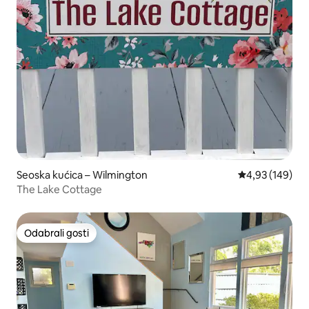
Seoska kućica – Wilmington
Prosječna ocjen
4,93 (149)
The Lake Cottage
Odabrali gosti
Odabrali gosti