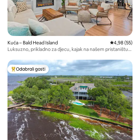
Kuća – Bald Head Island
Prosječna ocje
4,98 (55)
Luksuzno, prikladno za djecu, kajak na našem pristaništu,
2 kolica + palice
Odabrali gosti
Među najviše rangiranima s oznakom „Odabrali gosti”