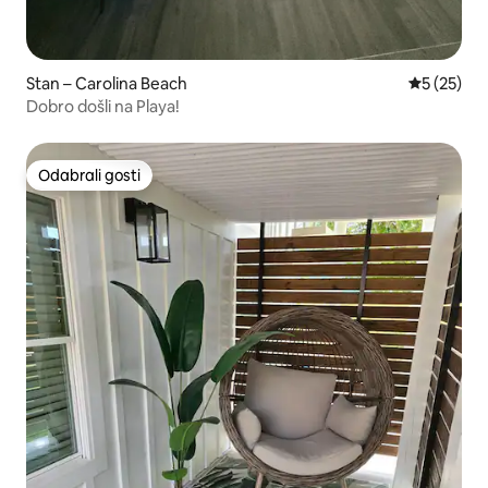
Stan – Carolina Beach
Prosječna 
5 (25)
Dobro došli na Playa!
Odabrali gosti
Odabrali gosti