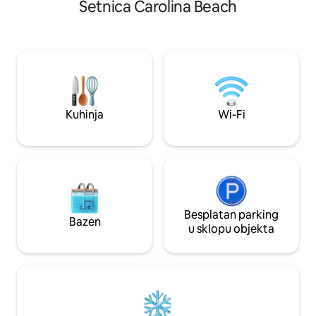
poslijepodnevnom
Šetnica Carolina Beach
boravak. Za 4 osobe s bračnim krevetom
Posteljina i ručnici su os
(1,6 × 2 m) i kaučem na razvlačenje
parkirališna mjesta! Kućni ljubimci
(1,6 × 2 m). Savršeno za parove, male
dozvoljeni uz nak
obitelji ili odmor za djevojke. Prošećite do
u iznosu od 100 U
plaže, restorana i trgovina kako biste se
ljubimca i 175 USD
opustili. Bazen se otvara za vikend
povodom Dana sjećanja Molimo vas da
ne vozite vozila za golf na posjedu jer će
Kuhinja
Wi-Fi
ona biti odvezena.
Besplatan parking
Bazen
u sklopu objekta