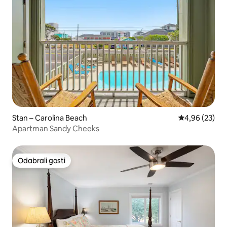
Stan – Carolina Beach
Prosječna ocje
4,96 (23)
Apartman Sandy Cheeks
Odabrali gosti
Odabrali gosti