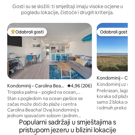
Gosti su se složili: ti smještaji imaju visoke ocjene u
pogledu lokacije, čistoće i drugih kriterija.
Odabrali gosti
Odabrali gosti
Među najviše rangiranima s oznakom „Odabrali gosti”
Odabrali gosti
Kondominij – Caro
h
Kondominij uz more
Kondominij – Carolina Beac
Prosječna ocjena: 4,96/5, recenzi
4,96 (206)
su dobrodošli! Post
Prekrasan, lagan 
h
Tropska palma – pogled na ocean,
koraka od plaže. O
bazen, u samom srcu CB-a
Stan s pogledom na ocean pješice se
samo 2 bloka od še
začas može doći do plaže i centra
i odmah preko puta Lak
Carolina Beacha! Ovaj kondominij s
u pijesku i suncu 
jednom spavaćom sobom i jednim
od ulaznih vrata na 
Popularni sadržaji u smještajima s
kupatilom i WC-om ima privatni balkon s
Terasa je idealna z
pogledom na ocean i vatromet, potpuno
pristupom jezeru u blizini lokacije
sunca uz šalicu ka
opremljenu kuhinju i udoban dnevni