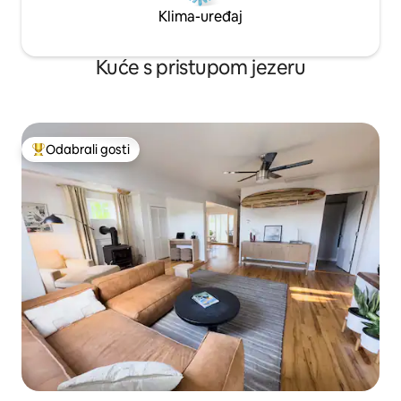
Klima-uređaj
Kuće s pristupom jezeru
Odabrali gosti
Među najviše rangiranima s oznakom „Odabrali gosti”