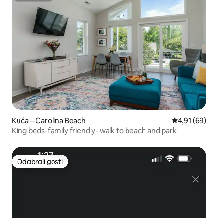
Kuća – Carolina Beach
Prosječna ocje
4,91 (69)
King beds-family friendly- walk to beach and park
Odabrali gosti
Odabrali gosti