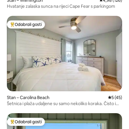
Stan – Wilmington
Prosječna ocjen
4,98 (126)
Hvatanje zalaska sunca na rijeci Cape Fear s parkingom
Odabrali gosti
Među najviše rangiranima s oznakom „Odabrali gosti”
Stan – Carolina Beach
Prosječna 
5 (45)
Šetnica i plaža udaljene su samo nekoliko koraka. Čisto i
udobno
Odabrali gosti
Među najviše rangiranima s oznakom „Odabrali gosti”