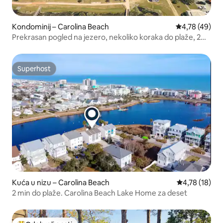
Kondominij – Carolina Beach
Prosječna ocje
4,78 (49)
Prekrasan pogled na jezero, nekoliko koraka do plaže, 2
spavaće sobe
Superhost
Superhost
Kuća u nizu – Carolina Beach
Prosječna ocje
4,78 (18)
2 min do plaže. Carolina Beach Lake Home za deset