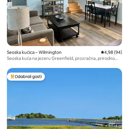
Seoska kućica – Wilmington
Prosječna ocje
4,98 (94)
Seoska kuća na jezeru Greenfield, prozračna, prirodno
osvjetljenje
Odabrali gosti
Među najviše rangiranima s oznakom „Odabrali gosti”