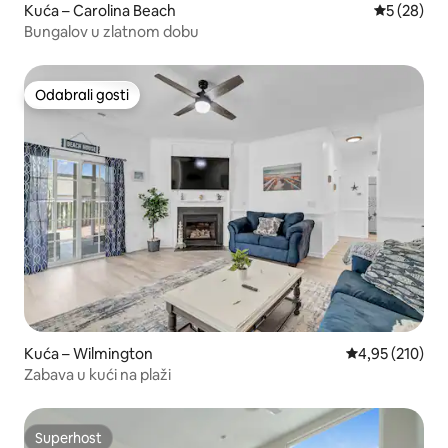
Kuća – Carolina Beach
Prosječna o
5 (28)
Bungalov u zlatnom dobu
Odabrali gosti
Odabrali gosti
Kuća – Wilmington
Prosječna ocjen
4,95 (210)
Zabava u kući na plaži
Superhost
Superhost