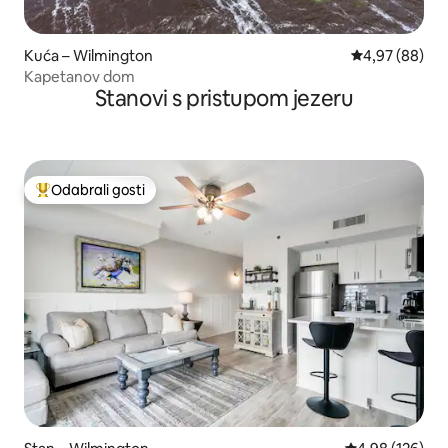
Kuća – Wilmington
Prosječna ocje
4,97 (88)
Kapetanov dom
Stanovi s pristupom jezeru
Odabrali gosti
Među najviše rangiranima s oznakom „Odabrali gosti”