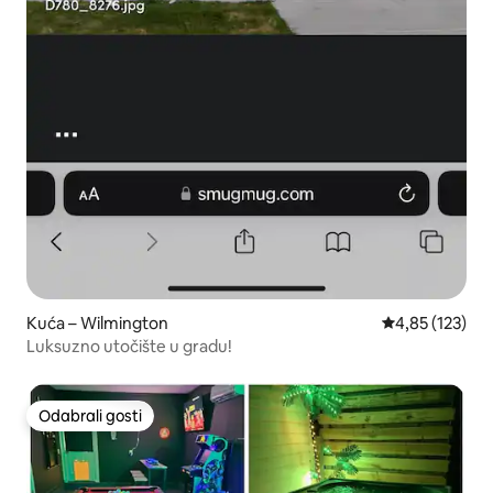
Kuća – Wilmington
Prosječna ocjen
4,85 (123)
Luksuzno utočište u gradu!
Odabrali gosti
Odabrali gosti