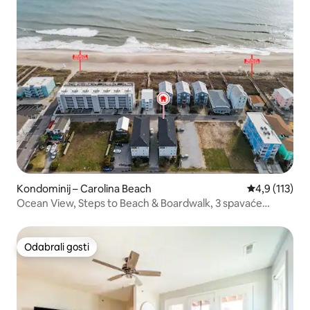
Kondominij – Carolina Beach
Prosječna ocj
4,9 (113)
Ocean View, Steps to Beach & Boardwalk, 3 spavaće
sobe/2 kupaonice
Odabrali gosti
Odabrali gosti