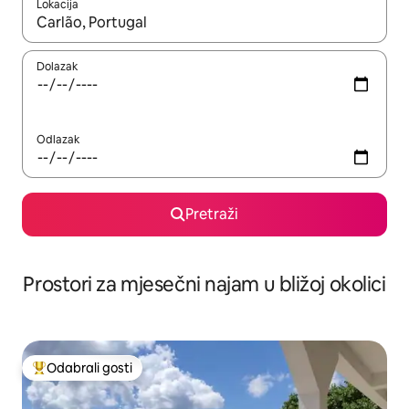
Lokacija
Kada budu dostupni rezultati, moći ćete ih pregledati koristeći
Dolazak
Odlazak
Pretraži
Prostori za mjesečni najam u bližoj okolici
Odabrali gosti
Među najviše rangiranima s oznakom „Odabrali gosti”