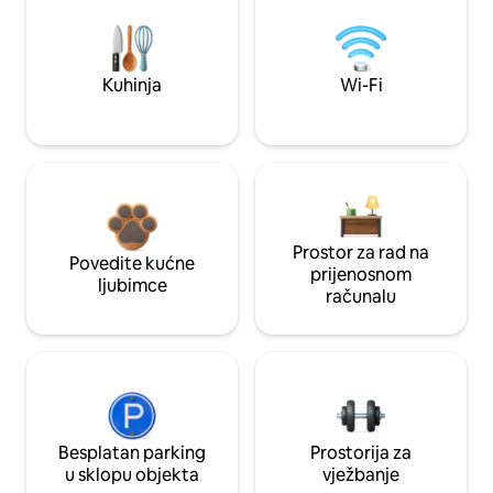
Kuhinja
Wi-Fi
Prostor za rad na
Povedite kućne
prijenosnom
ljubimce
računalu
Besplatan parking
Prostorija za
u sklopu objekta
vježbanje