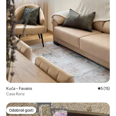
Kuća – Favaios
Prosječna 
5 (15)
Casa Roriz
Odabrali gosti
Odabrali gosti