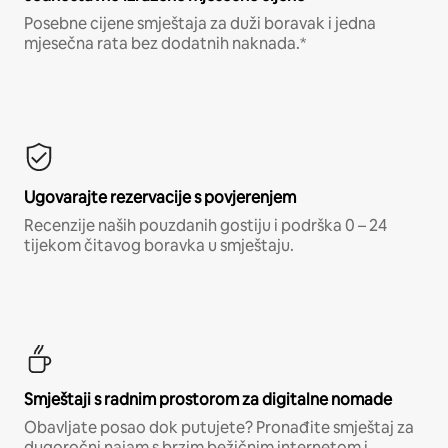
Posebne cijene smještaja za duži boravak i jedna
mjesečna rata bez dodatnih naknada.*
Ugovarajte rezervacije s povjerenjem
Recenzije naših pouzdanih gostiju i podrška 0 – 24
tijekom čitavog boravka u smještaju.
Smještaji s radnim prostorom za digitalne nomade
Obavljate posao dok putujete? Pronađite smještaj za
dugoročni najam s brzim bežičnim internetom i