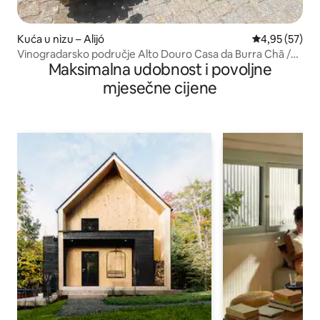
Kuća u nizu – Alijó
Prosječna ocje
4,95 (57)
Vinogradarsko područje Alto Douro Casa da Burra Chã /
Maksimalna udobnost i povoljne
Alijó
mjesečne cijene