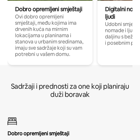
Dobro opremljeni smještaji
Digitalni noma
ljudi
Ovi dobro opremljeni
smještaji, među kojima ima
Udobni smještaj
drvenih kuća na mirnim
nomade i ljude 
lokacijama u planinama i
daljinu s bežič
stanova u urbanim sredinama,
i posebnim pro
imaju sve sadržaje koji su vam
potrebni u vašem domu.
Sadržaji i prednosti za one koji planiraju
duži boravak
Dobro opremljeni smještaji