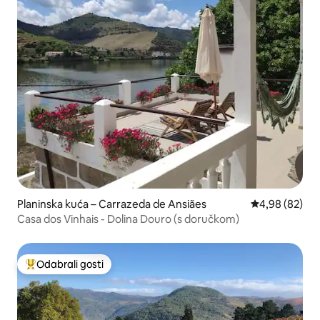
Planinska kuća – Carrazeda de Ansiães
Prosječna ocje
4,98 (82)
Casa dos Vinhais - Dolina Douro (s doručkom)
Odabrali gosti
Među najviše rangiranima s oznakom „Odabrali gosti”