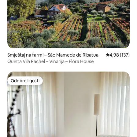
Smještaj na farmi – São Mamede de Ribatua
Prosječna ocjen
4,98 (137)
Quinta Vila Rachel – Vinarija – Flora House
Odabrali gosti
Odabrali gosti