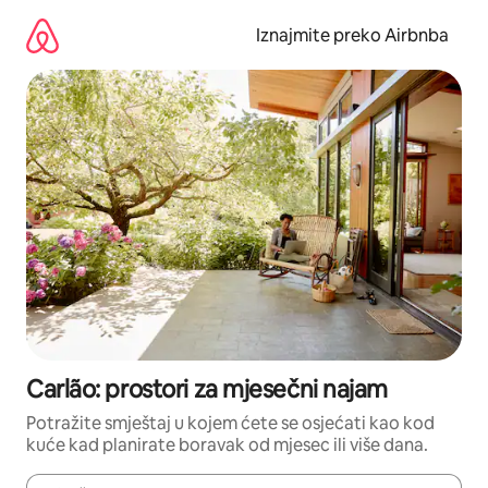
Prijeđi
na
Iznajmite preko Airbnba
sadržaj
Carlão: prostori za mjesečni najam
Potražite smještaj u kojem ćete se osjećati kao kod
kuće kad planirate boravak od mjesec ili više dana.