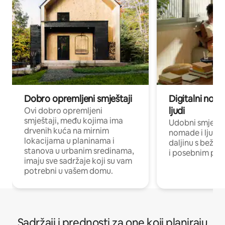
Dobro opremljeni smještaji
Digitalni noma
ljudi
Ovi dobro opremljeni
smještaji, među kojima ima
Udobni smještaj
drvenih kuća na mirnim
nomade i ljude 
lokacijama u planinama i
daljinu s bežič
stanova u urbanim sredinama,
i posebnim pro
imaju sve sadržaje koji su vam
potrebni u vašem domu.
Sadržaji i prednosti za one koji planiraju