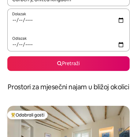
Dolazak
Odlazak
Pretraži
Prostori za mjesečni najam u bližoj okolici
Odabrali gosti
Među najviše rangiranima s oznakom „Odabrali gosti”