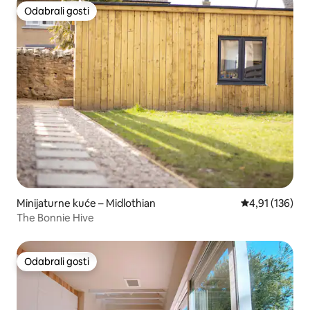
Odabrali gosti
Odabrali gosti
Minijaturne kuće – Midlothian
Prosječna ocjen
4,91 (136)
The Bonnie Hive
Odabrali gosti
Odabrali gosti