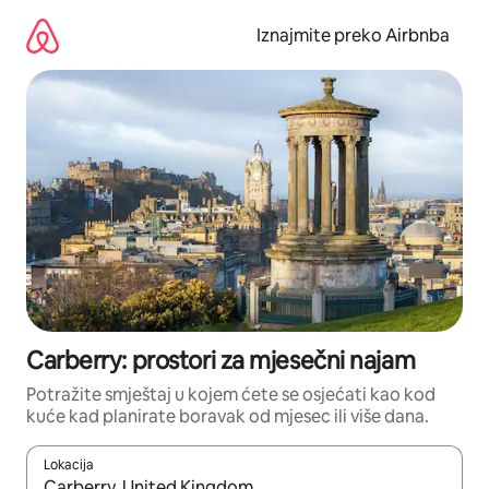
Prijeđi
na
Iznajmite preko Airbnba
sadržaj
Carberry: prostori za mjesečni najam
Potražite smještaj u kojem ćete se osjećati kao kod
kuće kad planirate boravak od mjesec ili više dana.
Lokacija
Kada budu dostupni rezultati, moći ćete ih pregledati koristeći