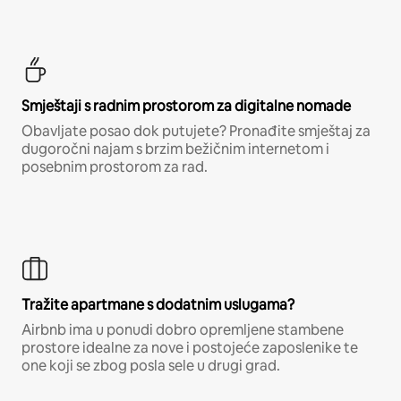
Smještaji s radnim prostorom za digitalne nomade
Obavljate posao dok putujete? Pronađite smještaj za
dugoročni najam s brzim bežičnim internetom i
posebnim prostorom za rad.
Tražite apartmane s dodatnim uslugama?
Airbnb ima u ponudi dobro opremljene stambene
prostore idealne za nove i postojeće zaposlenike te
one koji se zbog posla sele u drugi grad.