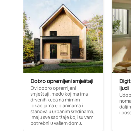
Dobro opremljeni smještaji
Digit
ljudi
Ovi dobro opremljeni
smještaji, među kojima ima
Udobn
drvenih kuća na mirnim
nomad
lokacijama u planinama i
dalji
stanova u urbanim sredinama,
i pos
imaju sve sadržaje koji su vam
potrebni u vašem domu.