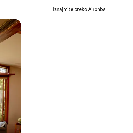
Iznajmite preko Airbnba
li prelaskom prstom po zaslonu.