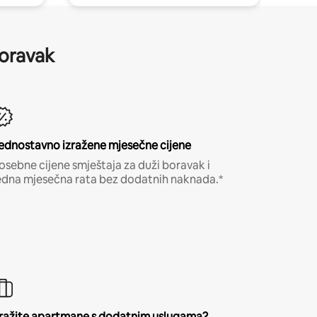
boravak
ednostavno izražene mjesečne cijene
osebne cijene smještaja za duži boravak i
edna mjesečna rata bez dodatnih naknada.*
ražite apartmane s dodatnim uslugama?