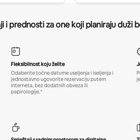
ji i prednosti za one koji planiraju duži 
Fleksibilnost koju želite
J
Odaberite točne datume useljenja i iseljenja i
P
jednostavno ugovorite rezervaciju putem
j
interneta, bez dodatnih obveza ili
papirologije.*
Smještaji s radnim prostorom za digitalne
T