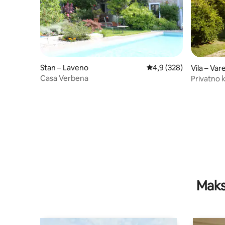
Stan – Laveno
Prosječna ocjena: 4,9/5
4,9 (328)
Vila – Var
Casa Verbena
Privatno k
Maks