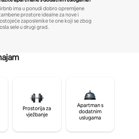
irbnb ima u ponudi dobro opremljene
tambene prostore idealne za nove i
ostojeće zaposlenike te one koji se zbog
osla sele u drugi grad.
 najam
Apartman s
Prostorija za
dodatnim
vježbanje
uslugama