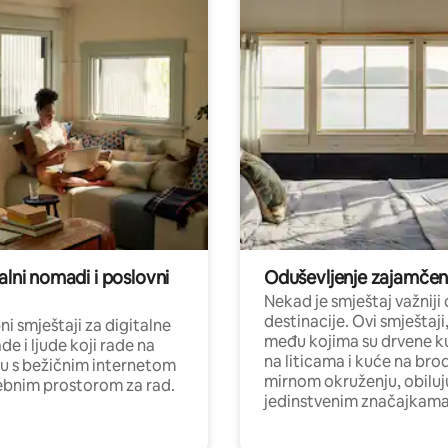
alni nomadi i poslovni
Oduševljenje zajamče
Nekad je smještaj važniji
destinacije. Ovi smještaji
i smještaji za digitalne
među kojima su drvene k
e i ljude koji rade na
na liticama i kuće na bro
nu s bežičnim internetom
mirnom okruženju, obiluj
ebnim prostorom za rad.
jedinstvenim značajkama