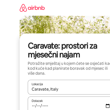
Prijeđi
na
sadržaj
Caravate: prostori za
mjesečni najam
Potražite smještaj u kojem ćete se osjećati k
kod kuće kad planirate boravak od mjesec ili
više dana.
Lokacija
Kada budu dostupni rezultati, moći ćete ih pregle
Dolazak