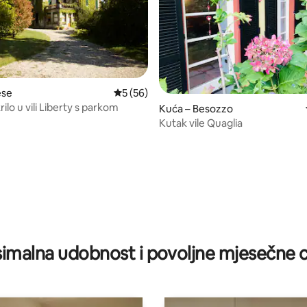
, recenzija: 328
ese
Prosječna ocjena: 5/5, recenzija: 56
5 (56)
rilo u vili Liberty s parkom
Kuća – Besozzo
Kutak vile Quaglia
imalna udobnost i povoljne mjesečne c