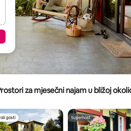
rostori za mjesečni najam u bližoj okoli
li gosti
Superhost
više rangiranima s oznakom „Odabrali gosti”
Superhost