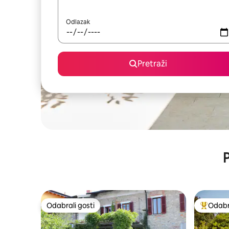
Odlazak
Pretraži
P
Odabrali gosti
Odabra
Odabrali gosti
Među naj