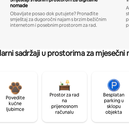
nomade
A
Obavljate posao dok putujete? Pronađite
s
smještaj za dugoročni najam s brzim bežičnim
p
internetom i posebnim prostorom za rad.
p
arni sadržaji u prostorima za mjesečni
Prostor za rad
Besplatan
Povedite
na
parking u
kućne
prijenosnom
sklopu
ljubimce
računalu
objekta