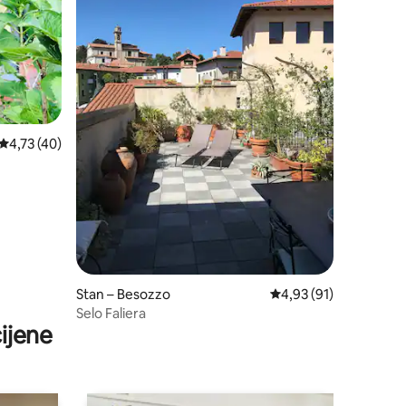
Prosječna ocjena: 4,73/5, recenzija: 40
4,73 (40)
Stan – Besozzo
Prosječna ocjena: 4,93
4,93 (91)
Selo Faliera
ijene