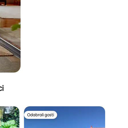
ci
Odabrali gosti
Odabrali gosti