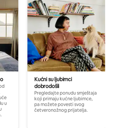
no
Kućni su ljubimci
dobrodošli
 od
,
Pregledajte ponudu smještaja
uće
koji primaju kućne ljubimce,
du u
pa možete povesti svog
u
četveronožnog prijatelja.
.