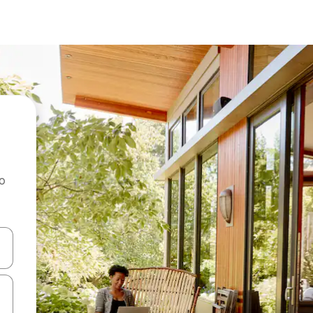
ao
dati koristeći se strelicama prema gore i prema dolje, kao i dodirom i