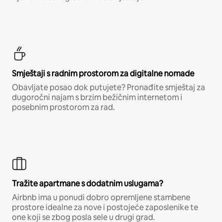
Smještaji s radnim prostorom za digitalne nomade
Obavljate posao dok putujete? Pronađite smještaj za
dugoročni najam s brzim bežičnim internetom i
posebnim prostorom za rad.
Tražite apartmane s dodatnim uslugama?
Airbnb ima u ponudi dobro opremljene stambene
prostore idealne za nove i postojeće zaposlenike te
one koji se zbog posla sele u drugi grad.