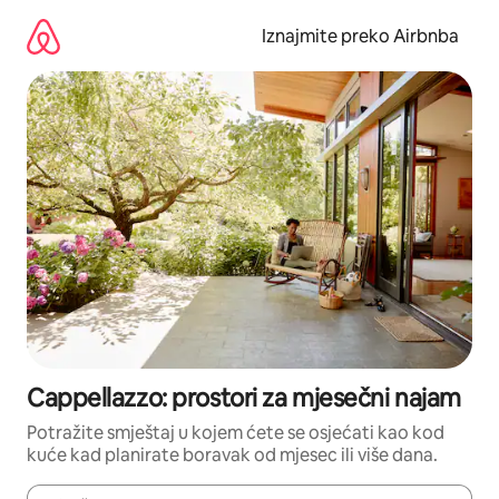
Prijeđi
na
Iznajmite preko Airbnba
sadržaj
Cappellazzo: prostori za mjesečni najam
Potražite smještaj u kojem ćete se osjećati kao kod
kuće kad planirate boravak od mjesec ili više dana.