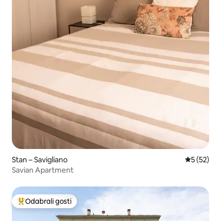
Stan – Savigliano
Prosječna 
5 (52)
Savian Apartment
Odabrali gosti
Među najviše rangiranima s oznakom „Odabrali gosti”