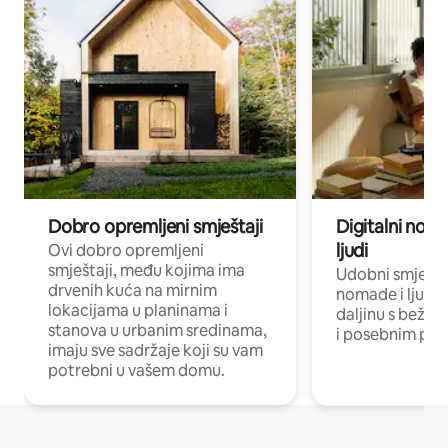
Dobro opremljeni smještaji
Digitalni noma
ljudi
Ovi dobro opremljeni
smještaji, među kojima ima
Udobni smještaj
drvenih kuća na mirnim
nomade i ljude 
lokacijama u planinama i
daljinu s bežič
stanova u urbanim sredinama,
i posebnim pro
imaju sve sadržaje koji su vam
potrebni u vašem domu.