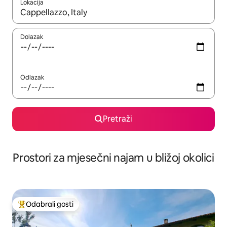
Lokacija
Kada budu dostupni rezultati, moći ćete ih pregledati koristeći
Dolazak
Odlazak
Pretraži
Prostori za mjesečni najam u bližoj okolici
Odabrali gosti
Među najviše rangiranima s oznakom „Odabrali gosti”