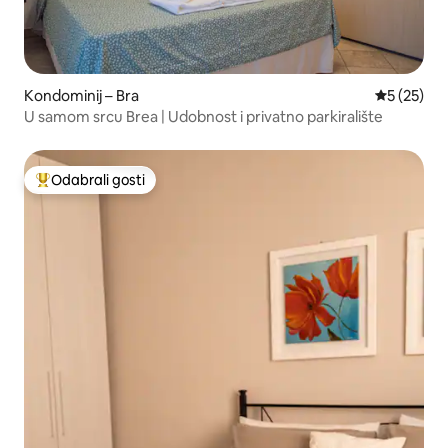
Kondominij – Bra
Prosječna 
5 (25)
U samom srcu Brea | Udobnost i privatno parkiralište
Odabrali gosti
Među najviše rangiranima s oznakom „Odabrali gosti”