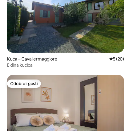
Kuća – Cavallermaggiore
Prosječna o
5 (20)
Eldina kućica
Odabrali gosti
Odabrali gosti