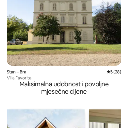
Stan – Bra
Prosječna o
5 (28)
Villa Favorita
Maksimalna udobnost i povoljne
mjesečne cijene