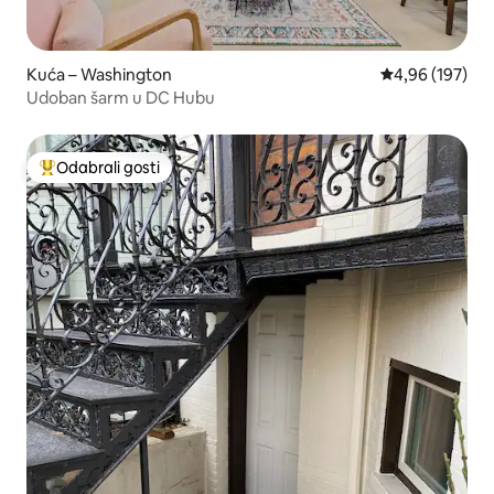
Kuća – Washington
Prosječna ocjen
4,96 (197)
Udoban šarm u DC Hubu
Odabrali gosti
Među najviše rangiranima s oznakom „Odabrali gosti”