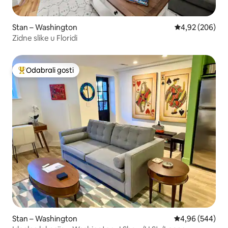
Stan – Washington
Prosječna ocjen
4,92 (206)
Zidne slike u Floridi
Odabrali gosti
Među najviše rangiranima s oznakom „Odabrali gosti”
Stan – Washington
Prosječna ocjen
4,96 (544)