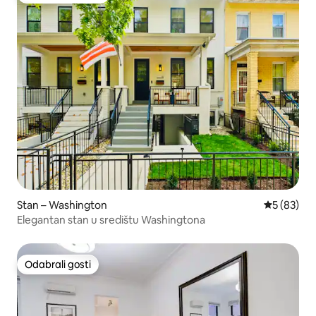
Stan – Washington
Prosječna o
5 (83)
Elegantan stan u središtu Washingtona
Odabrali gosti
Odabrali gosti