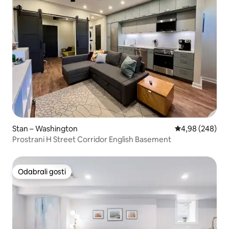
Stan – Washington
Prosječna ocjen
4,98 (248)
Prostrani H Street Corridor English Basement
Odabrali gosti
Odabrali gosti