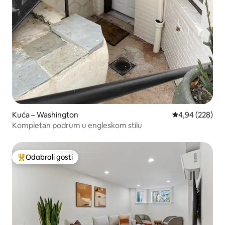
Kuća – Washington
Prosječna ocjen
4,94 (228)
Kompletan podrum u engleskom stilu
Odabrali gosti
Među najviše rangiranima s oznakom „Odabrali gosti”