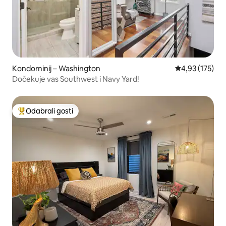
Kondominij – Washington
Prosječna ocjen
4,93 (175)
Dočekuje vas Southwest i Navy Yard!
Odabrali gosti
Među najviše rangiranima s oznakom „Odabrali gosti”