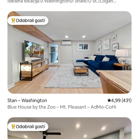
Idealna lokacija u Washingtonu! Shaw/U St./Logan
Apartment
Odabrali gosti
Među najviše rangiranima s oznakom „Odabrali gosti”
Stan – Washington
Prosječna ocjen
4,99 (431)
Blue House by the Zoo – Mt. Pleasant – AdMo-CoHi
Odabrali gosti
Među najviše rangiranima s oznakom „Odabrali gosti”