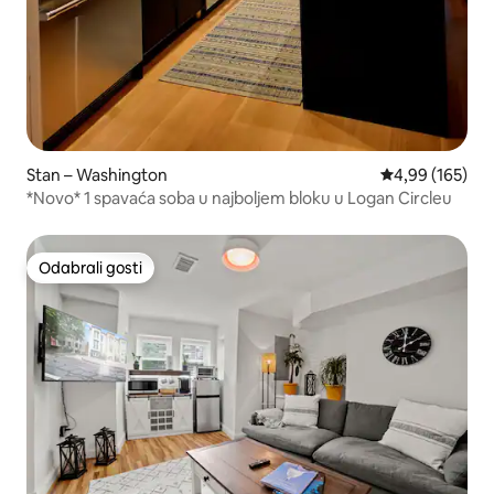
Stan – Washington
Prosječna ocjen
4,99 (165)
*Novo* 1 spavaća soba u najboljem bloku u Logan Circleu
Odabrali gosti
Odabrali gosti