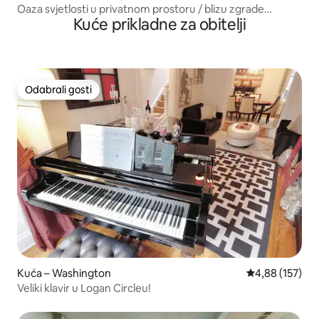
Oaza svjetlosti u privatnom prostoru / blizu zgrade
Kuće prikladne za obitelji
američkog Kongresa
Odabrali gosti
Odabrali gosti
Kuća – Washington
Prosječna ocjen
4,88 (157)
Veliki klavir u Logan Circleu!