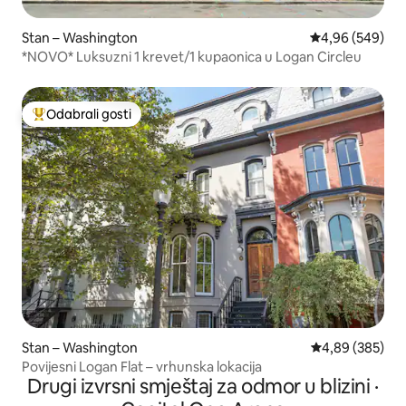
Stan – Washington
Prosječna ocjen
4,96 (549)
*NOVO* Luksuzni 1 krevet/1 kupaonica u Logan Circleu
Odabrali gosti
Među najviše rangiranima s oznakom „Odabrali gosti”
Stan – Washington
Prosječna ocjen
4,89 (385)
Povijesni Logan Flat – vrhunska lokacija
Drugi izvrsni smještaj za odmor u blizini ·