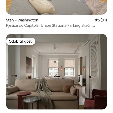
Stan – Washington
Prosječna 
5 (91)
Pješice do Capitola i Union Stationa|Parking|Bračni
krevet|Perilica i sušilica
Odabrali gosti
Odabrali gosti