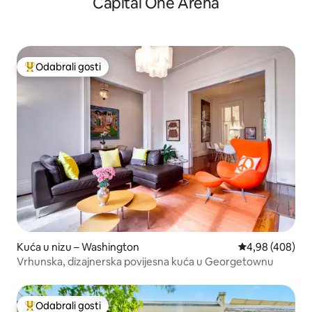
Capital One Arena
Odabrali gosti
Među najviše rangiranima s oznakom „Odabrali gosti”
Kuća u nizu – Washington
Prosječna ocjen
4,98 (408)
Vrhunska, dizajnerska povijesna kuća u Georgetownu
Odabrali gosti
Među najviše rangiranima s oznakom „Odabrali gosti”