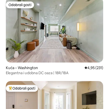
Odabrali gosti
Odabrali gosti
Kuća – Washington
Prosječna ocjen
4,95 (231)
Elegantna i udobna DC oaza | 1BR/1BA
Odabrali gosti
Među najviše rangiranima s oznakom „Odabrali gosti”