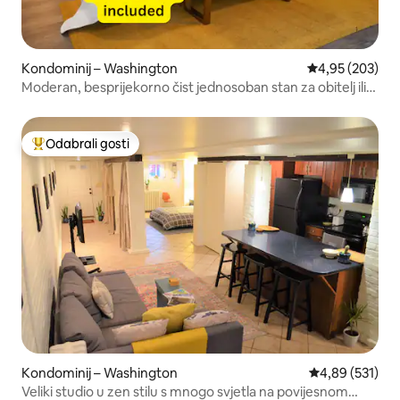
Kondominij – Washington
Prosječna ocjen
4,95 (203)
Moderan, besprijekorno čist jednosoban stan za obitelj ili
poslovni put
Odabrali gosti
Među najviše rangiranima s oznakom „Odabrali gosti”
Kondominij – Washington
Prosječna ocjen
4,89 (531)
Veliki studio u zen stilu s mnogo svjetla na povijesnom