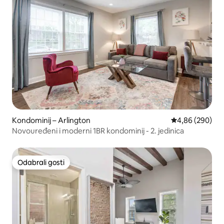
Kondominij – Arlington
Prosječna ocjen
4,86 (290)
Novouređeni i moderni 1BR kondominij - 2. jedinica
Odabrali gosti
Odabrali gosti