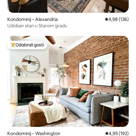
Kondominij – Alexandria
Prosječna ocjen
4,98 (136)
Udoban stan u Starom gradu
Odabrali gosti
Među najviše rangiranima s oznakom „Odabrali gosti”
Kondominij – Washington
Prosječna ocjen
4,95 (192)