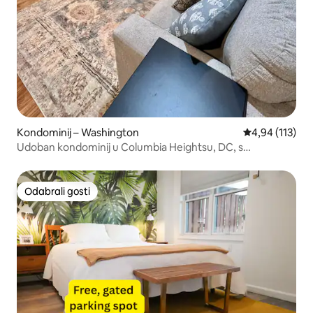
Kondominij – Washington
Prosječna ocjen
4,94 (113)
Udoban kondominij u Columbia Heightsu, DC, s
parkingom!
Odabrali gosti
Odabrali gosti