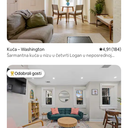
Kuća – Washington
Prosječna ocjen
4,91 (184)
Šarmantna kuća u nizu u četvrti Logan u neposrednoj
blizini 14. avenije
Odabrali gosti
Među najviše rangiranima s oznakom „Odabrali gosti”