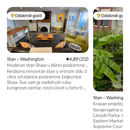
Odabrali gosti
Odabrali gosti
Među najviše rangiranima s oznakom „Odabrali gosti”
Među najviše ran
Stan – Washington
Prosječna ocjena: 4,89/5, recenzi
4,89 (212)
Moderan stan Shaw u blizini podzemne
željeznice
Nedavno renoviran stan u vrtnom stilu 3
ulice od stanice podzemne željeznice
Shaw. Sve vam je nadohvat ruke:
kongresni centar, noćni život u četvrti U
St., restorani u četvrti 14th St.,
Stan – Washingto
Sveučilište Howard i živahna, užurbana
Krasan smještaj na 
četvrt Shaw, najpopularnije mjesto u
razina)
Nevjerojatne obliž
Washingtonu! U večernjim satima se
Lincoln Parka. Cha
vratite u svoj drugi dom i opustite se u
Eastern Market, M
prostranom i modernom stanu:
Supreme Court in 
ogroman dnevni boravak, zidovi od gole