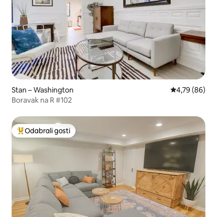
Stan – Washington
Prosječna ocje
4,79 (86)
Boravak na R #102
Odabrali gosti
Među najviše rangiranima s oznakom „Odabrali gosti”