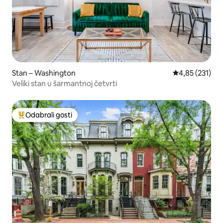
Stan – Washington
Prosječna ocjen
4,85 (231)
Veliki stan u šarmantnoj četvrti
Odabrali gosti
Među najviše rangiranima s oznakom „Odabrali gosti”