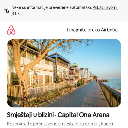
Prijeđi
Neke su informacije prevedene automatski. 
Prikaži izvorni 
na
jezik
sadržaj
Iznajmite preko Airbnba
Smještaji u blizini · Capital One Arena
Rezervirajte jedinstvene smještaje za odmor, kuće i