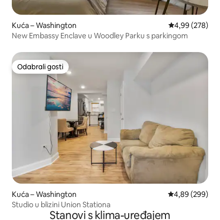
Kuća – Washington
Prosječna ocjen
4,99 (278)
New Embassy Enclave u Woodley Parku s parkingom
Odabrali gosti
Odabrali gosti
Kuća – Washington
Prosječna ocjen
4,89 (299)
Studio u blizini Union Stationa
Stanovi s klima-uređajem