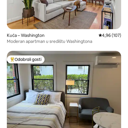
Kuća – Washington
Prosječna ocjen
4,96 (107)
Moderan apartman u središtu Washingtona
Odabrali gosti
Među najviše rangiranima s oznakom „Odabrali gosti”