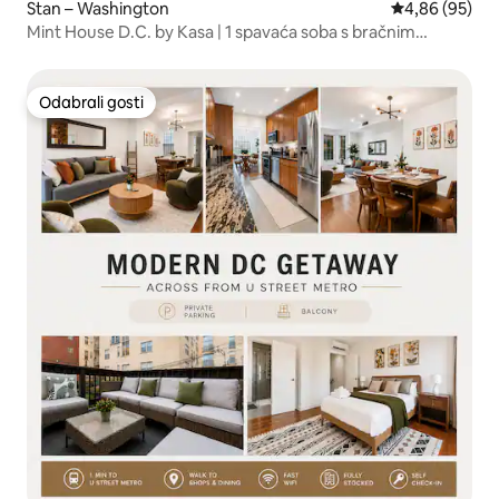
Stan – Washington
Prosječna ocje
4,86 (95)
Mint House D.C. by Kasa | 1 spavaća soba s bračnim
krevetom (širine 150 – 179 cm)
Odabrali gosti
Odabrali gosti