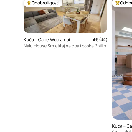
Odabrali gosti
Odabra
Među najviše rangiranima s oznakom „Odabrali gosti”
Među naj
Kuća – Cape Woolamai
Prosječna ocjena: 5/
5 (44)
Nalu House Smještaj na obali otoka Phillip
Kuća – C