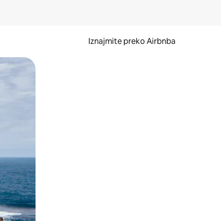
Iznajmite preko Airbnba
li prelaskom prstom po zaslonu.