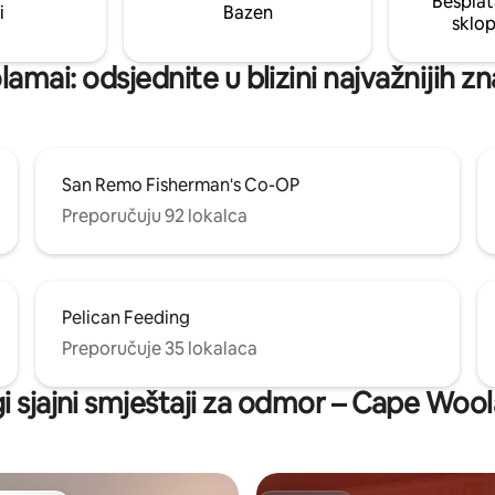
Besplat
i
Bazen
sklo
mai: odsjednite u blizini najvažnijih z
San Remo Fisherman's Co-OP
Preporučuju 92 lokalca
Pelican Feeding
Preporučuje 35 lokalaca
i sjajni smještaji za odmor – Cape Woo