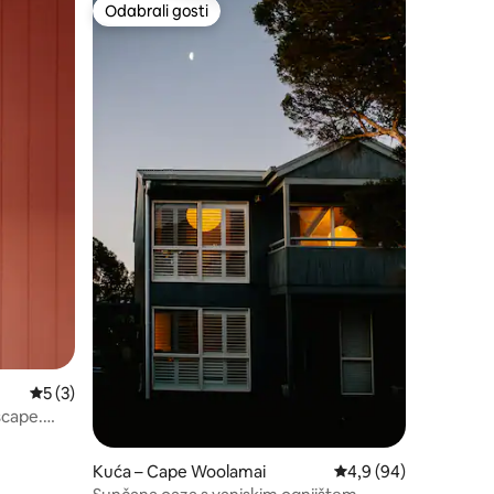
Odabrali gosti
Odabrali gosti
Prosječna ocjena: 5/5, recenzija: 3
5 (3)
scape.
Kuća – Cape Woolamai
Prosječna ocjena: 4,9
4,9 (94)