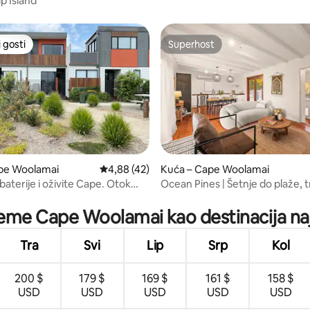
lip Island
 gosti
Superhost
 gosti
Superhost
ape Woolamai
Prosječna ocjena: 4,88/5, recenzija: 42
4,88 (42)
Kuća – Cape Woolamai
aterije i oživite Cape. Otok
Ocean Pines | Šetnje do plaže, t
5, recenzija: 27
valova
ijeme Cape Woolamai kao destinacija naj
Tra
Svi
Lip
Srp
Kol
200 $
179 $
169 $
161 $
158 $
USD
USD
USD
USD
USD