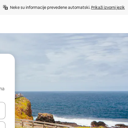
Neke su informacije prevedene automatski. 
Prikaži izvorni jezik
 na
dati koristeći se strelicama prema gore i prema dolje, kao i dodirom i