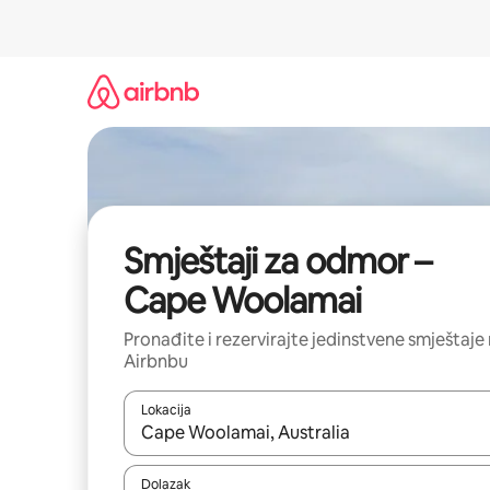
Prijeđi
na
sadržaj
Smještaji za odmor –
Cape Woolamai
Pronađite i rezervirajte jedinstvene smještaje
Airbnbu
Lokacija
Kada budu dostupni rezultati, moći ćete ih pregle
Dolazak