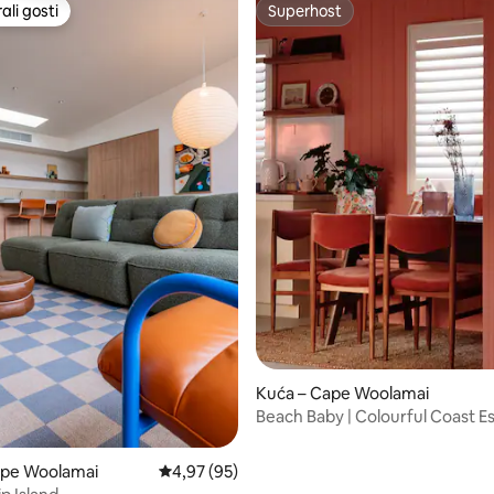
li gosti
Superhost
više rangiranima s oznakom „Odabrali gosti”
Superhost
5, recenzija: 44
Kuća – Cape Woolamai
Beach Baby | Colourful Coast E
Walk to Beach
ape Woolamai
Prosječna ocjena: 4,97/5, recenzija: 95
4,97 (95)