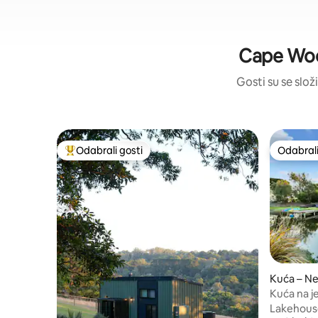
Cape Wool
Gosti su se složi
Odabrali gosti
Odabrali
Među najviše rangiranima s oznakom „Odabrali gosti”
Odabrali
Kuća – N
Kuća na je
privatnim
Lakehouse