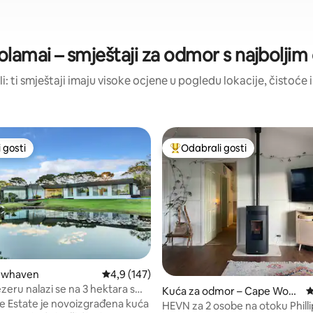
amai – smještaji za odmor s najbolji
li: ti smještaji imaju visoke ocjene u pogledu lokacije, čistoće i
 gosti
Odabrali gosti
 gosti
Među najviše rangiranima s oz
ewhaven
Prosječna ocjena: 4,9/5, recenzija: 147
4,9 (147)
zeru nalazi se na 3 hektara s
Kuća za odmor – Cape Wool
P
 jezerom.
 Estate je novoizgrađena kuća
amai
HEVN za 2 osobe na otoku Philli