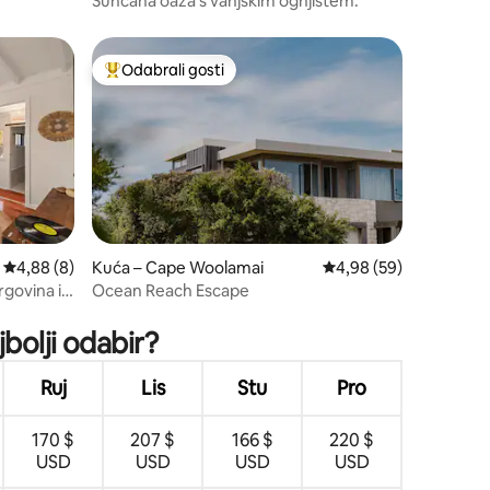
Sunčana oaza s vanjskim ognjištem.
Odabrali gosti
Među najviše rangiranima s oznakom „Odabrali gosti”
Prosječna ocjena: 4,88/5, recenzija: 8
4,88 (8)
Kuća – Cape Woolamai
Prosječna ocjena: 4,98
4,98 (59)
rgovina i
Ocean Reach Escape
bolji odabir?
Ruj
Lis
Stu
Pro
170 $
207 $
166 $
220 $
USD
USD
USD
USD