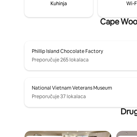
Michelinovom zvjezdicom u kojem
Kuhinja
Wi-F
nastupaju „lokalne zvijezde, a tu su i
međunarodna vina i lokalni neobični
dragulji”. Blizu plaža i divljih prirodnih
Cape Woola
područja na obali.
Phillip Island Chocolate Factory
Preporučuje 265 lokalaca
National Vietnam Veterans Museum
Preporučuje 37 lokalaca
Drug