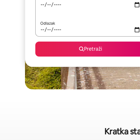
Odlazak
Pretraži
Kratka st