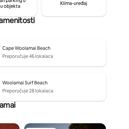
an parking u
Klima-uređaj
pu objekta
namenitosti
Cape Woolamai Beach
Preporučuje 46 lokalaca
Woolamai Surf Beach
Preporučuje 28 lokalaca
lamai