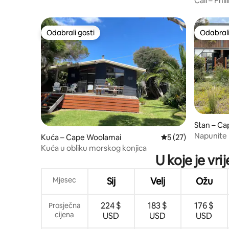
Cali – Phil
Odabrali gosti
Odabrali
Odabrali gosti
Odabrali
Stan – C
Napunite b
Kuća – Cape Woolamai
Prosječna ocjena: 5/
5 (27)
Phillip.
Kuća u obliku morskog konjica
U koje je vr
Mjesec
Sij
Velj
Ožu
224 $
183 $
176 $
Prosječna
cijena
USD
USD
USD