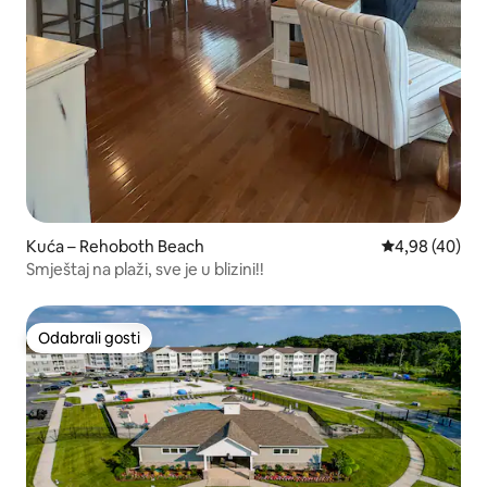
Kuća – Rehoboth Beach
Prosječna ocje
4,98 (40)
Smještaj na plaži, sve je u blizini!!
Odabrali gosti
Odabrali gosti