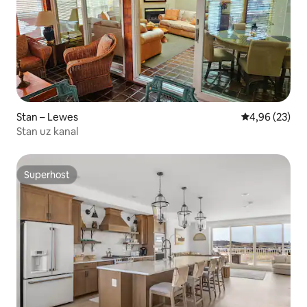
Stan – Lewes
Prosječna ocje
4,96 (23)
Stan uz kanal
Superhost
Superhost