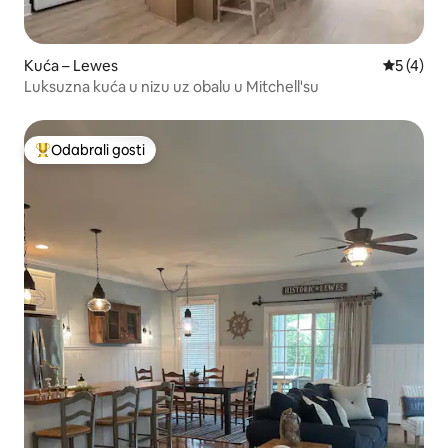
Kuća – Lewes
Prosječna
5 (4)
Luksuzna kuća u nizu uz obalu u Mitchell'su
Odabrali gosti
Među najviše rangiranima s oznakom „Odabrali gosti”