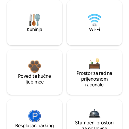
Kuhinja
Wi-Fi
Prostor za rad na
Povedite kućne
prijenosnom
ljubimce
računalu
Stambeni prostori
Besplatan parking
za poslovne