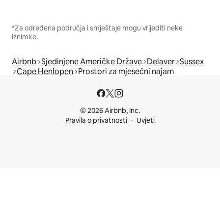
*Za određena područja i smještaje mogu vrijediti neke
iznimke.
Airbnb
Sjedinjene Američke Države
Delaver
Sussex
Cape Henlopen
Prostori za mjesečni najam
© 2026 Airbnb, Inc.
Pravila o privatnosti
Uvjeti