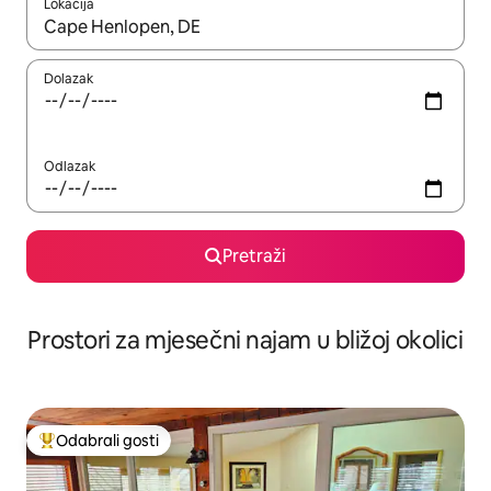
Lokacija
Kada budu dostupni rezultati, moći ćete ih pregledati koristeći
Dolazak
Odlazak
Pretraži
Prostori za mjesečni najam u bližoj okolici
Odabrali gosti
Među najviše rangiranima s oznakom „Odabrali gosti”