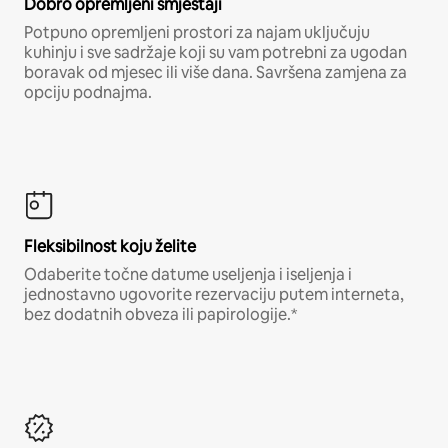
Dobro opremljeni smještaji
Potpuno opremljeni prostori za najam uključuju
kuhinju i sve sadržaje koji su vam potrebni za ugodan
boravak od mjesec ili više dana. Savršena zamjena za
opciju podnajma.
Fleksibilnost koju želite
Odaberite točne datume useljenja i iseljenja i
jednostavno ugovorite rezervaciju putem interneta,
bez dodatnih obveza ili papirologije.*