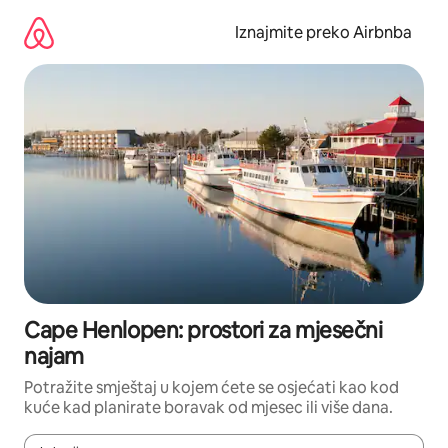
Prijeđi
na
Iznajmite preko Airbnba
sadržaj
Cape Henlopen: prostori za mjesečni
najam
Potražite smještaj u kojem ćete se osjećati kao kod
kuće kad planirate boravak od mjesec ili više dana.