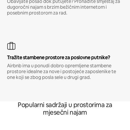
Obavljate posao dok putujete? Pronađite smještaj za
dugoročni najam s brzim bežičnim internetom i
posebnim prostorom za rad.
Tražite stambene prostore za poslovne putnike?
Airbnb ima u ponudi dobro opremljene stambene
prostore idealne za nove i postojeće zaposlenike te
one koji se zbog posla sele u drugi grad.
Popularni sadržaji u prostorima za
mjesečni najam