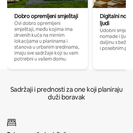
Dobro opremljeni smještaji
Digitalni noma
ljudi
Ovi dobro opremljeni
smještaji, među kojima ima
Udobni smještaj
drvenih kuća na mirnim
nomade i ljude 
lokacijama u planinama i
daljinu s bežič
stanova u urbanim sredinama,
i posebnim pro
imaju sve sadržaje koji su vam
potrebni u vašem domu.
Sadržaji i prednosti za one koji planiraju
duži boravak