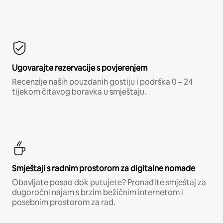
Ugovarajte rezervacije s povjerenjem
Recenzije naših pouzdanih gostiju i podrška 0 – 24
tijekom čitavog boravka u smještaju.
Smještaji s radnim prostorom za digitalne nomade
Obavljate posao dok putujete? Pronađite smještaj za
dugoročni najam s brzim bežičnim internetom i
posebnim prostorom za rad.