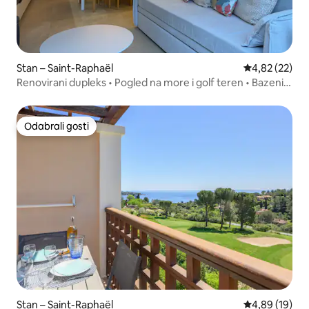
Stan – Saint-Raphaël
Prosječna ocje
4,82 (22)
Renovirani dupleks • Pogled na more i golf teren • Bazeni •
Klima-uređaj
Odabrali gosti
Odabrali gosti
Stan – Saint-Raphaël
Prosječna ocje
4,89 (19)