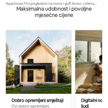
Apartman F3 s pogledom na more i golf teren, s klima
Maksimalna udobnost i povoljne
uređajem i natkrivenim parkingom
mjesečne cijene
Dobro opremljeni smještaji
Digitalni noma
ljudi
Ovi dobro opremljeni