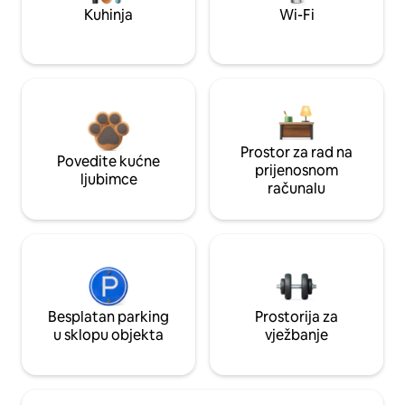
Kuhinja
Wi-Fi
Prostor za rad na
Povedite kućne
prijenosnom
ljubimce
računalu
Besplatan parking
Prostorija za
u sklopu objekta
vježbanje