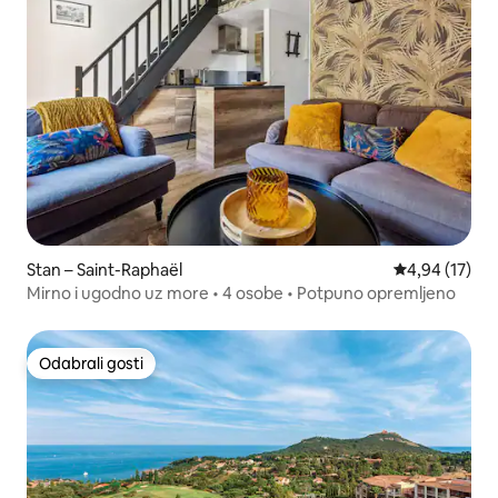
Stan – Saint-Raphaël
Prosječna ocje
4,94 (17)
Mirno i ugodno uz more • 4 osobe • Potpuno opremljeno
Odabrali gosti
Odabrali gosti