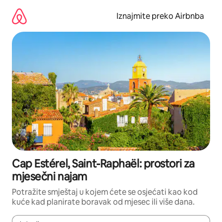
Prijeđi
na
Iznajmite preko Airbnba
sadržaj
Cap Estérel, Saint-Raphaël: prostori za
mjesečni najam
Potražite smještaj u kojem ćete se osjećati kao kod
kuće kad planirate boravak od mjesec ili više dana.