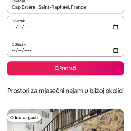
Lokacija
Kada budu dostupni rezultati, moći ćete ih pregledati koristeći
Dolazak
Odlazak
Pretraži
Prostori za mjesečni najam u bližoj okolici
Odabrali gosti
Odabrali gosti