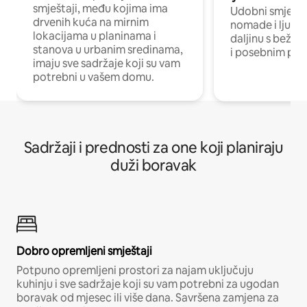
smještaji, među kojima ima
Udobni smještaj
drvenih kuća na mirnim
nomade i ljude 
lokacijama u planinama i
daljinu s bežič
stanova u urbanim sredinama,
i posebnim pro
imaju sve sadržaje koji su vam
potrebni u vašem domu.
Sadržaji i prednosti za one koji planiraju
duži boravak
Dobro opremljeni smještaji
Potpuno opremljeni prostori za najam uključuju
kuhinju i sve sadržaje koji su vam potrebni za ugodan
boravak od mjesec ili više dana. Savršena zamjena za