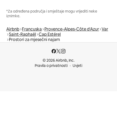
*Za određena područja i smještaje mogu vrijediti neke
iznimke.
Airbnb
Francuska
Provence-Alpes-Côte d'Azur
Var
Saint-Raphaël
Cap Estérel
Prostori za mjesečni najam
© 2026 Airbnb, Inc.
Pravila o privatnosti
Uvjeti