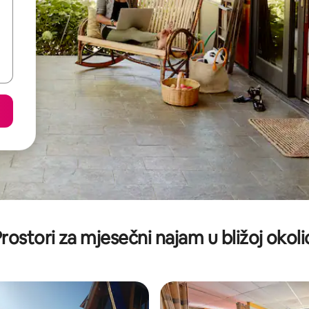
rostori za mjesečni najam u bližoj okoli