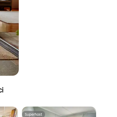
ci
Superhost
Superhost