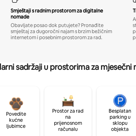
Smještaji s radnim prostorom za digitalne
T
nomade
A
Obavljate posao dok putujete? Pronađite
s
smještaj za dugoročni najam s brzim bežičnim
p
internetom i posebnim prostorom za rad.
p
arni sadržaji u prostorima za mjesečni
Prostor za rad
Besplatan
Povedite
na
parking u
kućne
prijenosnom
sklopu
ljubimce
računalu
objekta