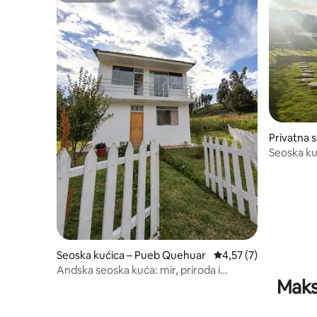
Privatna s
Seoska ku
Seoska kućica – Pueb Quehuar
Prosječna ocjena: 4,57
4,57 (7)
Andska seoska kuća: mir, priroda i
Maks
tradicija