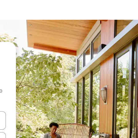
ao
dati koristeći se strelicama prema gore i prema dolje, kao i dodirom i