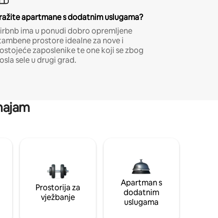
ražite apartmane s dodatnim uslugama?
irbnb ima u ponudi dobro opremljene
tambene prostore idealne za nove i
ostojeće zaposlenike te one koji se zbog
osla sele u drugi grad.
 najam
Apartman s
Prostorija za
dodatnim
vježbanje
uslugama