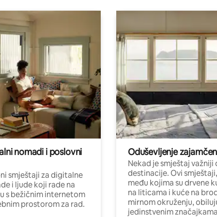
alni nomadi i poslovni
Oduševljenje zajamče
Nekad je smještaj važniji
destinacije. Ovi smještaji
i smještaji za digitalne
među kojima su drvene k
e i ljude koji rade na
na liticama i kuće na bro
nu s bežičnim internetom
mirnom okruženju, obiluj
ebnim prostorom za rad.
jedinstvenim značajkama