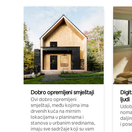
Dobro opremljeni smještaji
Digit
ljudi
Ovi dobro opremljeni
smještaji, među kojima ima
Udobn
drvenih kuća na mirnim
nomad
lokacijama u planinama i
dalji
stanova u urbanim sredinama,
i pos
imaju sve sadržaje koji su vam