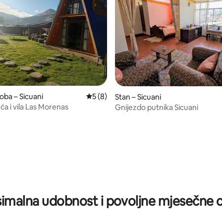
oba – Sicuani
Prosječna ocjena: 5/5, recenzija: 8
5 (8)
Stan – Sicuani
ća i vila Las Morenas
Gnijezdo putnika Sicuani
/5, recenzija: 7
imalna udobnost i povoljne mjesečne c