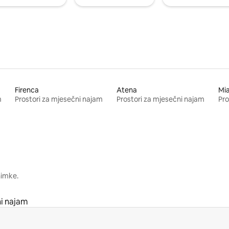
Firenca
Atena
Mi
m
Prostori za mjesečni najam
Prostori za mjesečni najam
Pro
nimke.
ni najam