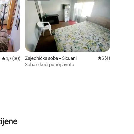
Zajednička soba – Sicuani
Prosječna ocjena: 
5 (4)
Prosječna ocjena: 4,7/5, recenzija: 30
4,7 (30)
Soba u kući punoj života
ijene