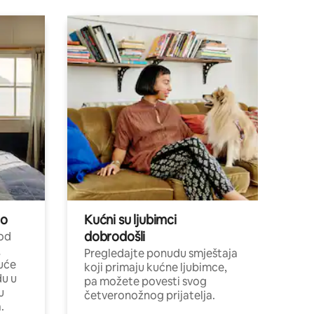
no
Kućni su ljubimci
dobrodošli
 od
,
Pregledajte ponudu smještaja
uće
koji primaju kućne ljubimce,
du u
pa možete povesti svog
u
četveronožnog prijatelja.
.