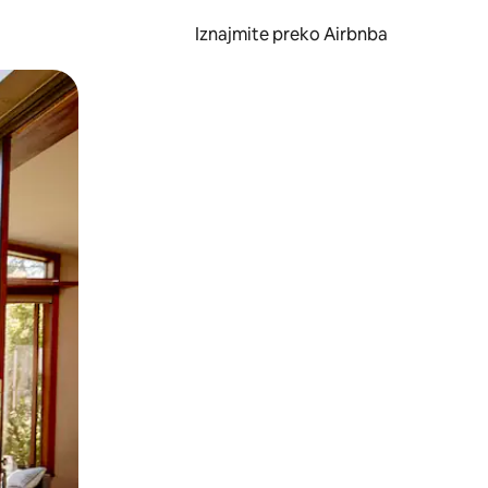
Iznajmite preko Airbnba
li prelaskom prstom po zaslonu.