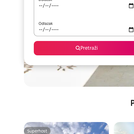
Odlazak
Pretraži
P
Superhost
Superhost