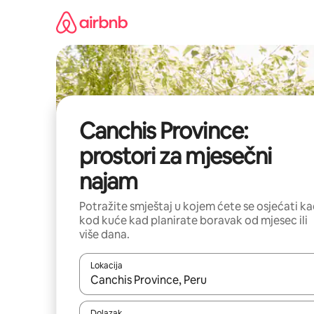
Prijeđi
na
sadržaj
Canchis Province:
prostori za mjesečni
najam
Potražite smještaj u kojem ćete se osjećati k
kod kuće kad planirate boravak od mjesec ili
više dana.
Lokacija
Kada budu dostupni rezultati, moći ćete ih pregle
Dolazak