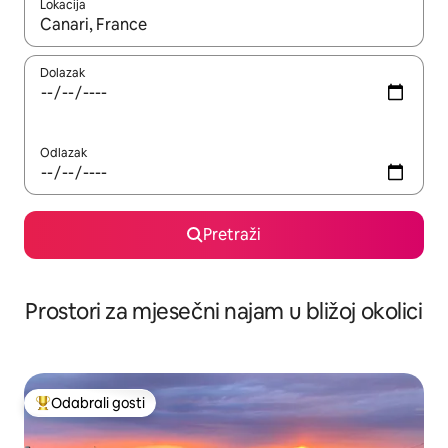
Lokacija
Kada budu dostupni rezultati, moći ćete ih pregledati koristeći
Dolazak
Odlazak
Pretraži
Prostori za mjesečni najam u bližoj okolici
Odabrali gosti
Među najviše rangiranima s oznakom „Odabrali gosti”