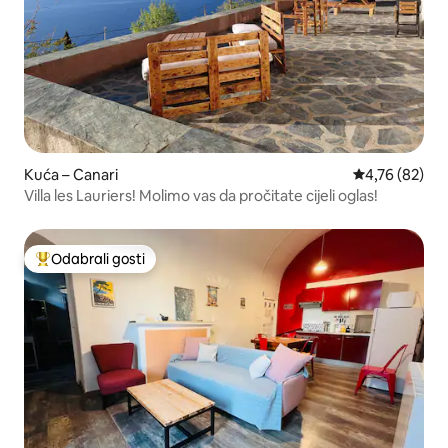
Kuća – Canari
Prosječna ocje
4,76 (82)
Villa les Lauriers! Molimo vas da pročitate cijeli oglas!
Odabrali gosti
Među najviše rangiranima s oznakom „Odabrali gosti”