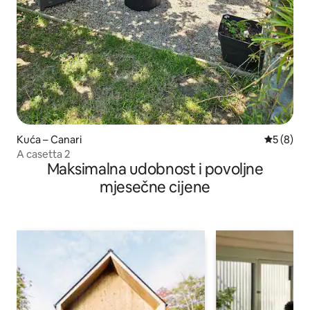
Kuća – Canari
Prosječna
5 (8)
A casetta 2
Maksimalna udobnost i povoljne
mjesečne cijene