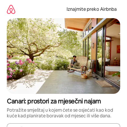
Prijeđi
na
Iznajmite preko Airbnba
sadržaj
Canari: prostori za mjesečni najam
Potražite smještaj u kojem ćete se osjećati kao kod
kuće kad planirate boravak od mjesec ili više dana.