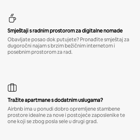
Smještaji s radnim prostorom za digitalne nomade
Obavljate posao dok putujete? Pronađite smještaj za
dugoročni najam s brzim bežičnim internetom i
posebnim prostorom za rad.
Tražite apartmane s dodatnim uslugama?
Airbnb ima u ponudi dobro opremljene stambene
prostore idealne za nove i postojeće zaposlenike te
one koji se zbog posla sele u drugi grad.