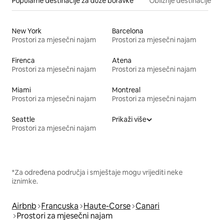
Popularne destinacije za duže boravke
Obližnje destinacije
New York
Barcelona
Prostori za mjesečni najam
Prostori za mjesečni najam
Firenca
Atena
Prostori za mjesečni najam
Prostori za mjesečni najam
Miami
Montreal
Prostori za mjesečni najam
Prostori za mjesečni najam
Seattle
Prikaži više
Prostori za mjesečni najam
*Za određena područja i smještaje mogu vrijediti neke
iznimke.
Airbnb
Francuska
Haute-Corse
Canari
Prostori za mjesečni najam