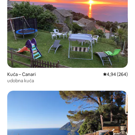
Kuća – Canari
Prosječna ocjen
4,94 (264)
udobna kuća