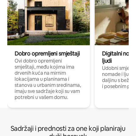
Dobro opremljeni smještaji
Digitalni noma
ljudi
Ovi dobro opremljeni
smještaji, među kojima ima
Udobni smještaj
drvenih kuća na mirnim
nomade i ljude 
lokacijama u planinama i
daljinu s bežič
stanova u urbanim sredinama,
i posebnim pro
imaju sve sadržaje koji su vam
potrebni u vašem domu.
Sadržaji i prednosti za one koji planiraju