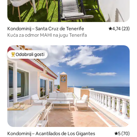
Kondominij – Santa Cruz de Tenerife
Prosječna ocje
4,74 (23)
Kuća za odmor MAHI na jugu Tenerifa
Odabrali gosti
Među najviše rangiranima s oznakom „Odabrali gosti”
Kondominij – Acantilados de Los Gigantes
Prosječna o
5 (70)