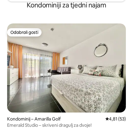
Kondominiji za tjedni najam
Odabrali gosti
Odabrali gosti
Kondominij – Amarilla Golf
Prosječna ocje
4,81 (53)
Emerald Studio – skriveni dragulj za dvoje!