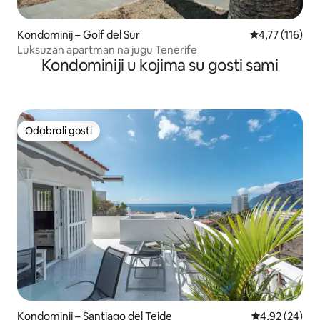
Kondominij – Golf del Sur
Prosječna ocje
4,77 (116)
Luksuzan apartman na jugu Tenerife
Kondominiji u kojima su gosti sami
Odabrali gosti
Odabrali gosti
Kondominij – Santiago del Teide
Prosječna ocje
4,92 (24)