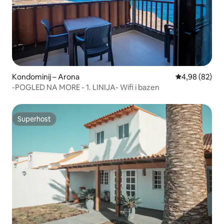
Kondominij – Arona
Prosječna ocje
4,98 (82)
-POGLED NA MORE - 1. LINIJA- Wifi i bazen
Superhost
Superhost