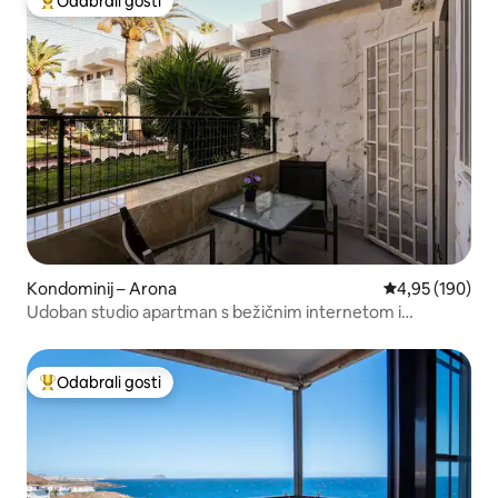
Odabrali gosti
Među najviše rangiranima s oznakom „Odabrali gosti”
Kondominij – Arona
Prosječna ocjen
4,95 (190)
Udoban studio apartman s bežičnim internetom i
bazenom.
Odabrali gosti
Među najviše rangiranima s oznakom „Odabrali gosti”