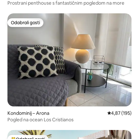
Prostrani penthouse s fantastičnim pogledom na more
Odabrali gosti
Odabrali gosti
Kondominij – Arona
Prosječna ocjen
4,87 (195)
Pogled na ocean Los Cristianos