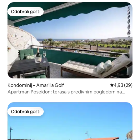
Odabrali gosti
Odabrali gosti
Kondominij – Amarilla Golf
Prosječna ocje
4,93 (29)
Apartman Poseidon: terasa s predivnim pogledom na
ocean i bazen
Odabrali gosti
Odabrali gosti