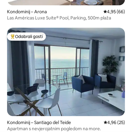
Kondominij – Arona
Prosječna ocje
4,95 (66)
Las Américas Luxe Suite® Pool, Parking, 500m plaža
Odabrali gosti
Među najviše rangiranima s oznakom „Odabrali gosti”
Kondominij – Santiago del Teide
Prosječna ocje
4,96 (25)
Apartman s nevjerojatnim pogledom na more.