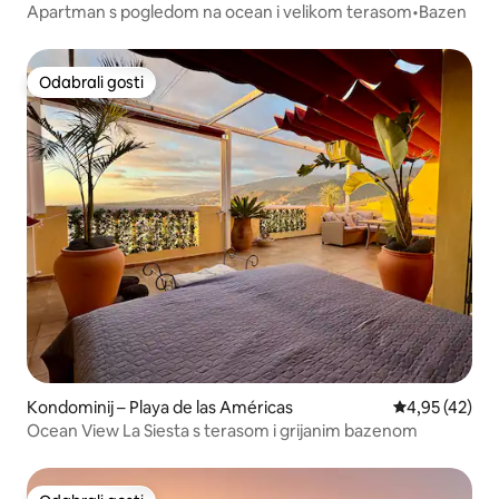
Apartman s pogledom na ocean i velikom terasom•Bazen
Odabrali gosti
Odabrali gosti
Kondominij – Playa de las Américas
Prosječna ocje
4,95 (42)
Ocean View La Siesta s terasom i grijanim bazenom