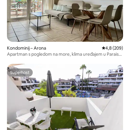
Kondominij – Arona
Prosječna ocje
4,8 (209)
Apartman s pogledom na more, klima uređajem u Paraiso
Royalu
Superhost
Superhost