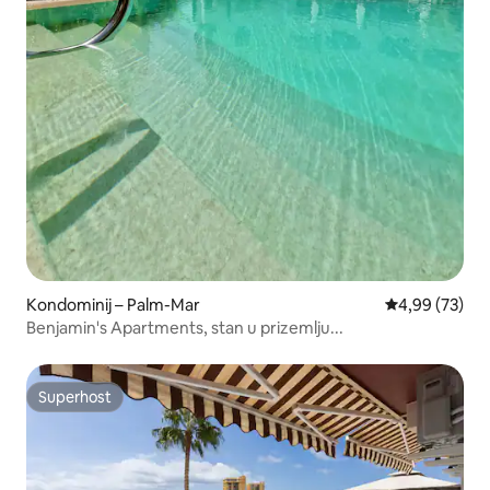
Kondominij – Palm-Mar
Prosječna ocje
4,99 (73)
Benjamin's Apartments, stan u prizemlju...
Superhost
Superhost