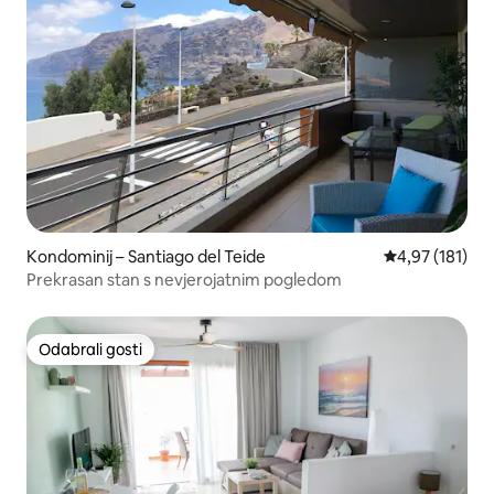
Kondominij – Santiago del Teide
Prosječna ocjen
4,97 (181)
Prekrasan stan s nevjerojatnim pogledom
Odabrali gosti
Odabrali gosti