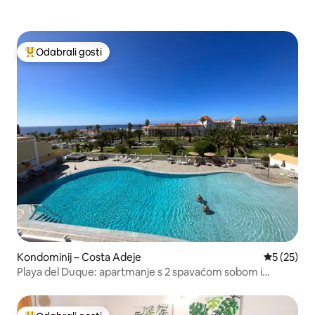
Odabrali gosti
Među najviše rangiranima s oznakom „Odabrali gosti”
Kondominij – Costa Adeje
Prosječna 
5 (25)
Playa del Duque: apartmanje s 2 spavaćom sobom i
prekrasnim pogledom