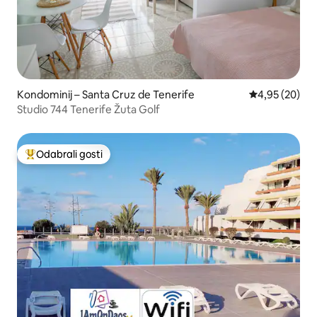
Kondominij – Santa Cruz de Tenerife
Prosječna ocje
4,95 (20)
Studio 744 Tenerife Žuta Golf
Odabrali gosti
Među najviše rangiranima s oznakom „Odabrali gosti”