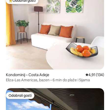
Odabrali gosti
Među najviše rangiranima s oznakom „Odabrali gosti”
Kondominij – Costa Adeje
Prosječna ocjen
4,91 (134)
​Eliza-Las Americas, bazen • 6 min do plaže i Sijama
Odabrali gosti
Odabrali gosti