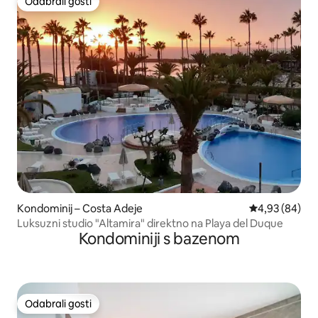
Odabrali gosti
Odabrali gosti
Kondominij – Costa Adeje
Prosječna ocje
4,93 (84)
Luksuzni studio "Altamira" direktno na Playa del Duque
Kondominiji s bazenom
Odabrali gosti
Odabrali gosti