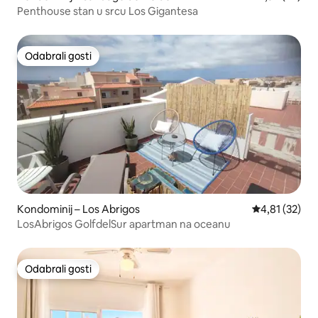
Penthouse stan u srcu Los Gigantesa
Odabrali gosti
Odabrali gosti
Kondominij – Los Abrigos
Prosječna ocje
4,81 (32)
LosAbrigos GolfdelSur apartman na oceanu
Odabrali gosti
Odabrali gosti