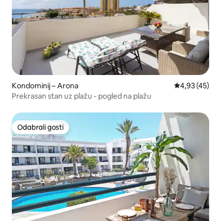
Kondominij – Arona
Prosječna ocje
4,93 (45)
Prekrasan stan uz plažu - pogled na plažu
Odabrali gosti
Odabrali gosti