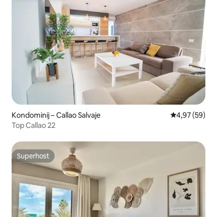
Kondominij – Callao Salvaje
Prosječna ocje
4,97 (59)
Top Callao 22
Superhost
Superhost