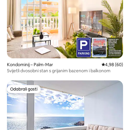
Kondominij – Palm-Mar
Prosječna ocje
4,98 (60)
Svijetli dvosobni stan s grijanim bazenom i balkonom
Odabrali gosti
Odabrali gosti