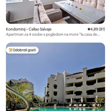
Kondominij – Callao Salvaje
Prosječna ocje
4,89 (81)
Apartman za 4 osobe s pogledom na more "la casa de
Julieta" Tenerife
Odabrali gosti
Među najviše rangiranima s oznakom „Odabrali gosti”