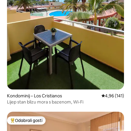
Kondominij – Los Cristianos
Prosječna ocjen
4,96 (141)
Lijep stan blizu mora s bazenom, Wi-Fi
Odabrali gosti
Među najviše rangiranima s oznakom „Odabrali gosti”