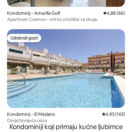
Kondominij – Amarilla Golf
Prosječna ocje
4,88 (66)
Apartman Cosmos – mirno utočište za dvoje.
Odabrali gosti
Odabrali gosti
Kondominij – El Médano
Prosječna ocjen
4,93 (143)
Osvježavajuća oaza
Kondominiji koji primaju kućne ljubimce