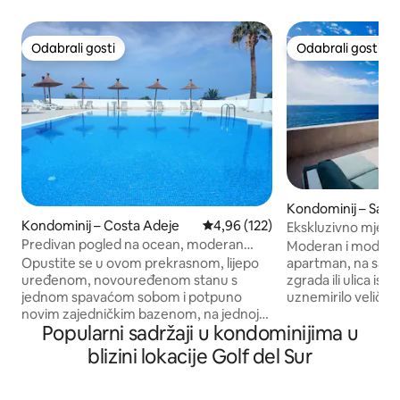
Odabrali gosti
Odabrali gosti
Odabrali gosti
Odabrali gosti
Kondominij – Santi
eide
Kondominij – Costa Adeje
Prosječna ocjena: 4,96/5, recenz
4,96 (122)
Ekskluzivno mjest
mir
Predivan pogled na ocean, moderan
Moderan i modera
stan, Costa Adeje
apartman, na samo
Opustite se u ovom prekrasnom, lijepo
zgrada ili ulica isp
uređenom, novouređenom stanu s
uznemirilo veličan
jednom spavaćom sobom i potpuno
wwes! To je mjest
novim zajedničkim bazenom, na jednoj
Popularni sadržaji u kondominijima u
ako tražite potpu
od najboljih lokacija na Tenerifu, Costa
se odvojite od stre
Adeje. Nudi nevjerojatan pogled na
blizini lokacije Golf del Sur
Samo nekoliko mi
ocean i La Gomeru koji će se teško
kompleksa nalazi 
zaboraviti. Stan je dio kompleksa Aloha
Playa la Arena, te v
Gardens, u blizini glavnih trgovačkih