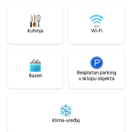
trgovina. Ipak, u 
centara, kao i restorana, kina, teretane,
u potpunom miru i 
plaža Playa la Pinta i Fañabe, kao i
GRIJANI BAZEN 
najboljih aquaparkova Siam Park i
Aqualand. Besplatno parkiralište na ulici.
Kuhinja
Wi-Fi
Besplatan parking
Bazen
u sklopu objekta
Klima-uređaj