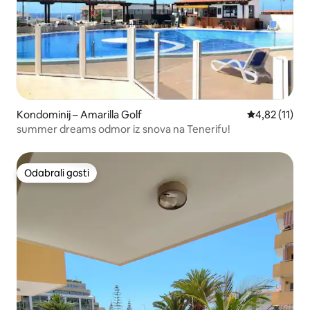
Kondominij – Amarilla Golf
Prosječna ocj
4,82 (11)
summer dreams odmor iz snova na Tenerifu!
Odabrali gosti
Odabrali gosti