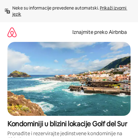
Prijeđi
Neke su informacije prevedene automatski. 
Prikaži izvorni 
na
jezik
sadržaj
Iznajmite preko Airbnba
Kondominiji u blizini lokacije Golf del Sur
Pronađite i rezervirajte jedinstvene kondominije na