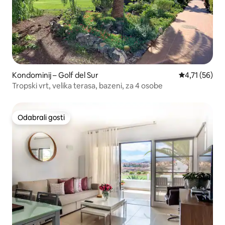
Kondominij – Golf del Sur
Prosječna ocj
4,71 (56)
Tropski vrt, velika terasa, bazeni, za 4 osobe
Odabrali gosti
Odabrali gosti