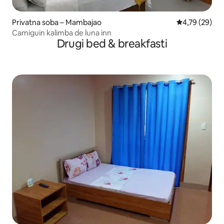
Privatna soba – Mambajao
Prosječna ocje
4,79 (29)
Camiguin kalimba de luna inn
Drugi bed & breakfasti