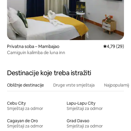
Privatna soba – Mambajao
Prosječna ocje
4,79 (29)
Camiguin kalimba de luna inn
Destinacije koje treba istražiti
Obližnje destinacije
Druge vrste smještaja
Najpopularnije
Cebu City
Lapu-Lapu City
Smještaji za odmor
Smještaji za odmor
Cagayan de Oro
Grad Davao
Smještaji za odmor
Smještaji za odmor