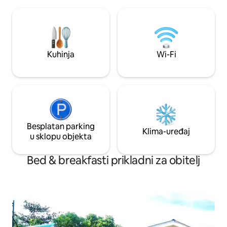
H-waya . 15 minuta do centra
pogledima na pozn
Mambajaoa, 30 minuta za putovanje u
plažu. Osim toga,
luku Benoni. Odaberite ovo mjesto .
najboljih pogleda 
Uređujemo našu sobu kako bi vam bilo
okolici!
lakše
Kuhinja
Wi-Fi
Besplatan parking
Klima-uređaj
u sklopu objekta
Bed & breakfasti prikladni za obitelj