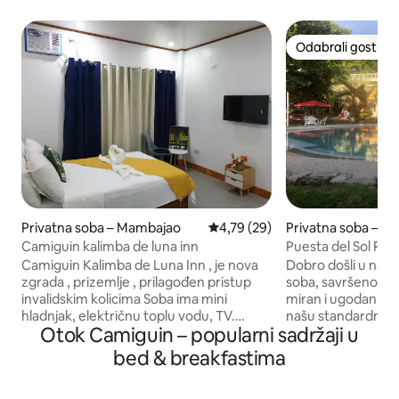
Odabrali gosti
Odabrali gosti
Privatna soba – Mambajao
Prosječna ocjena: 4,79/5, recenz
4,79 (29)
Privatna soba – M
Camiguin kalimba de luna inn
Puesta del Sol Res
(pogled na more)
Camiguin Kalimba de Luna Inn , je nova
Dobro došli u naš 
zgrada , prizemlje , prilagođen pristup
soba, savršeno za 
invalidskim kolicima Soba ima mini
miran i ugodan bor
hladnjak, električnu toplu vodu, TV.
našu standardnu s
Otok Camiguin – popularni sadržaji u
Besplatan Wi-Fi u cijeloj zgradi . U
gosta koji traže u
predvorju imamo besplatnu vodu za
prostor. Samo nek
bed & breakfastima
piće. Imate vlastitu privatnost . Topla i
luke do White Islan
hladna tuš-kada , objekt se nalazi pored
možete uživati u 