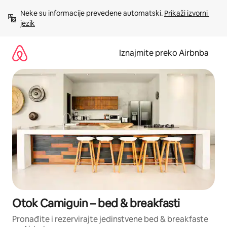
Prijeđi
Neke su informacije prevedene automatski. 
Prikaži izvorni 
na
jezik
sadržaj
Iznajmite preko Airbnba
Otok Camiguin – bed & breakfasti
Pronađite i rezervirajte jedinstvene bed & breakfaste