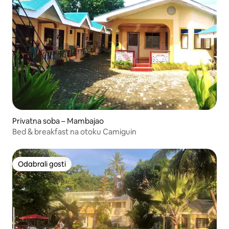
Privatna soba – Mambajao
Bed & breakfast na otoku Camiguin
Odabrali gosti
Odabrali gosti