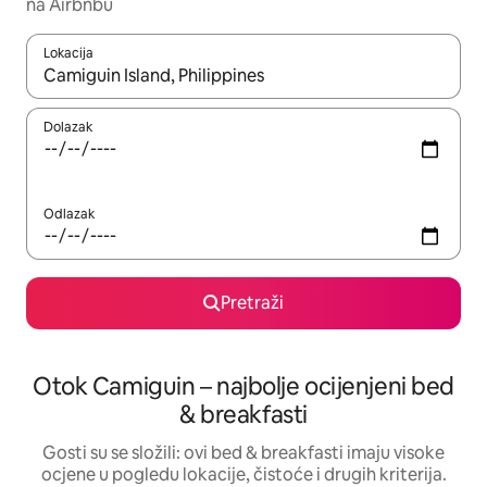
na Airbnbu
Lokacija
Kada budu dostupni rezultati, moći ćete ih pregledati koristeći
Dolazak
Odlazak
Pretraži
Otok Camiguin – najbolje ocijenjeni bed
& breakfasti
Gosti su se složili: ovi bed & breakfasti imaju visoke
ocjene u pogledu lokacije, čistoće i drugih kriterija.