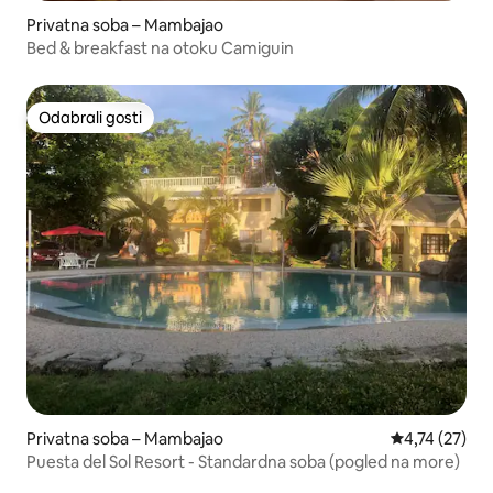
Privatna soba – Mambajao
Bed & breakfast na otoku Camiguin
Odabrali gosti
Odabrali gosti
Privatna soba – Mambajao
Prosječna ocje
4,74 (27)
Puesta del Sol Resort - Standardna soba (pogled na more)