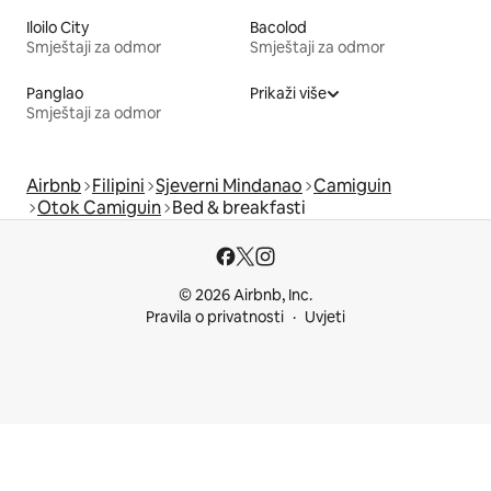
Iloilo City
Bacolod
Smještaji za odmor
Smještaji za odmor
Panglao
Prikaži više
Smještaji za odmor
Airbnb
Filipini
Sjeverni Mindanao
Camiguin
Otok Camiguin
Bed & breakfasti
© 2026 Airbnb, Inc.
Pravila o privatnosti
Uvjeti