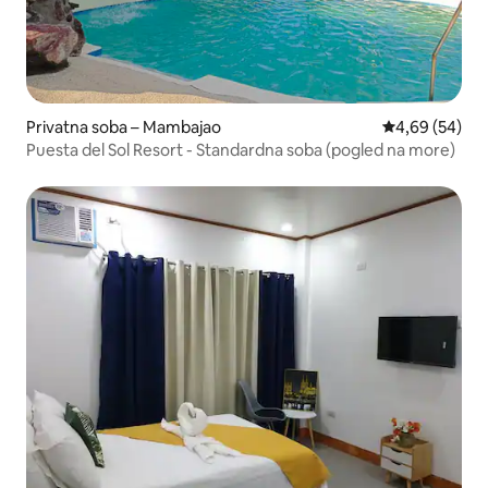
Privatna soba – Mambajao
Prosječna ocje
4,69 (54)
Puesta del Sol Resort - Standardna soba (pogled na more)