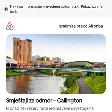
Prijeđi
Neke su informacije prevedene automatski. 
Prikaži izvorni 
na
jezik
sadržaj
Iznajmite preko Airbnba
Smještaji za odmor – Callington
Pronađite i rezervirajte jedinstvene smještaje na