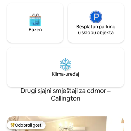
Besplatan parking
Bazen
u sklopu objekta
Klima-uređaj
Drugi sjajni smještaji za odmor –
Callington
Odabrali gosti
Među najviše rangiranima s oznakom „Odabrali gosti”