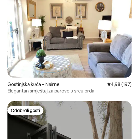
Gostinjska kuća – Nairne
Prosječna ocjen
4,98 (197)
Elegantan smještaj za parove u srcu brda
Odabrali gosti
Odabrali gosti