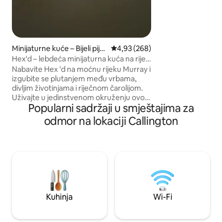
za opuštanje i uži
pogledu nakon cjel
pustolovina na za
Fleurieu.
Minijaturne kuće – Bijeli pije
Prosječna ocjena: 4,93/5, recenzi
4,93 (268)
sci
Hex'd – lebdeća minijaturna kuća na rijeci
Murray!
Nabavite Hex 'd na moćnu rijeku Murray i
izgubite se plutanjem među vrbama,
divljim životinjama i riječnom čarolijom.
Uživajte u jedinstvenom okruženju ovog
Popularni sadržaji u smještajima za
romantičnog mjesta u prirodi -
uspavljujte se ili dopustite da vaša
odmor na lokaciji Callington
kreativnost uđe u nova područja. Paluba
od 360 stupnjeva i pokretni namještaj
pružaju vam mogućnost uživanja, bez
obzira na godišnje doba. Otvorite
zavjese i vrata kako bi povjetarac rijeka
tekla dok gledate kako rijeka prolazi.
Zatvorite zavjese kako biste se povukli u
svoj mali dio izolacije.
Kuhinja
Wi-Fi