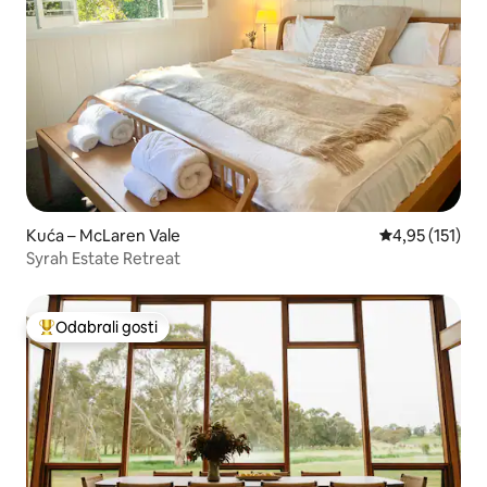
Kuća – McLaren Vale
Prosječna ocje
4,95 (151)
Syrah Estate Retreat
Odabrali gosti
Među najviše rangiranima s oznakom „Odabrali gosti”