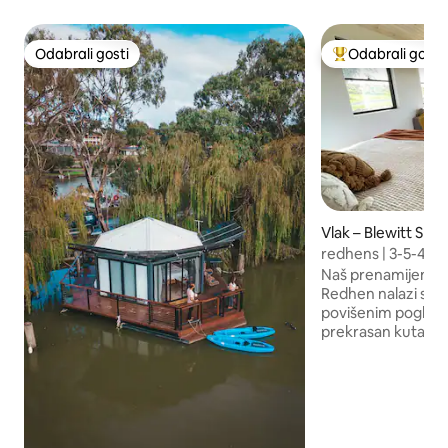
Odabrali gosti
Odabrali gosti
Odabrali gosti
Među najviše ran
Vlak – Blewitt Spri
redhens | 3-5-4
Naš prenamijenjeni
Redhen nalazi se u
povišenim pogledo
prekrasan kutak v
Vale. Svaki prostor
četiri) nudi dobro
bračne krevete, s
vlastite terase ili
blizini su brojna 
pivovare i restora