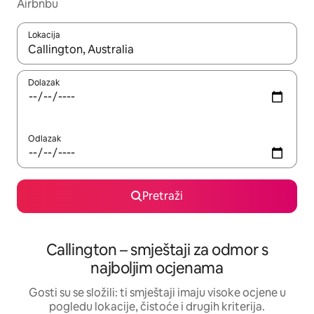
Airbnbu
Lokacija
Kada budu dostupni rezultati, moći ćete ih pregledati koristeći
Dolazak
Odlazak
Pretraži
Callington – smještaji za odmor s
najboljim ocjenama
Gosti su se složili: ti smještaji imaju visoke ocjene u
pogledu lokacije, čistoće i drugih kriterija.