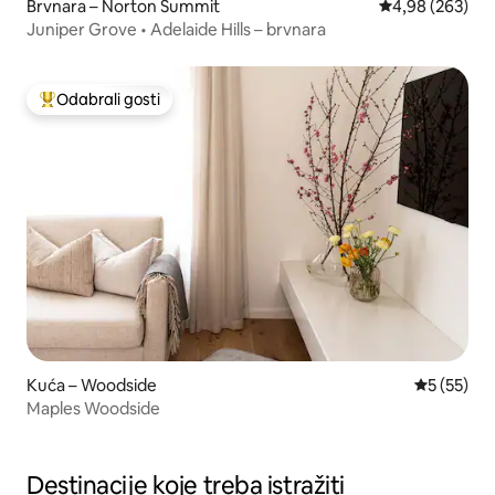
Brvnara – Norton Summit
Prosječna ocjen
4,98 (263)
Juniper Grove • Adelaide Hills – brvnara
Odabrali gosti
Među najviše rangiranima s oznakom „Odabrali gosti”
Kuća – Woodside
Prosječna 
5 (55)
Maples Woodside
Destinacije koje treba istražiti