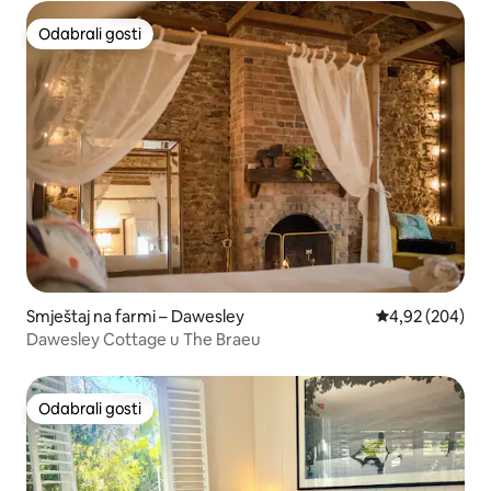
Odabrali gosti
Odabrali gosti
Smještaj na farmi – Dawesley
Prosječna ocjen
4,92 (204)
Dawesley Cottage u The Braeu
Odabrali gosti
Odabrali gosti