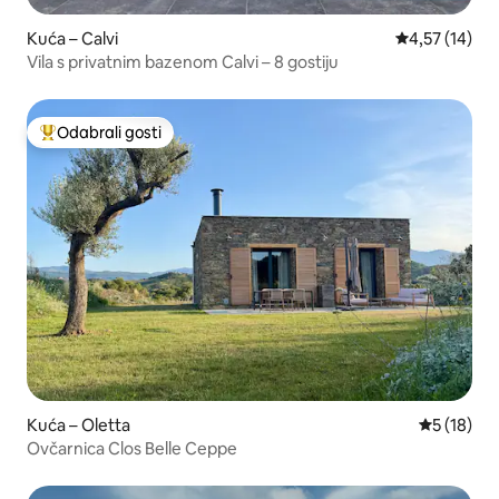
Kuća – Calvi
Prosječna ocje
4,57 (14)
Vila s privatnim bazenom Calvi – 8 gostiju
Odabrali gosti
Među najviše rangiranima s oznakom „Odabrali gosti”
Kuća – Oletta
Prosječna 
5 (18)
Ovčarnica Clos Belle Ceppe