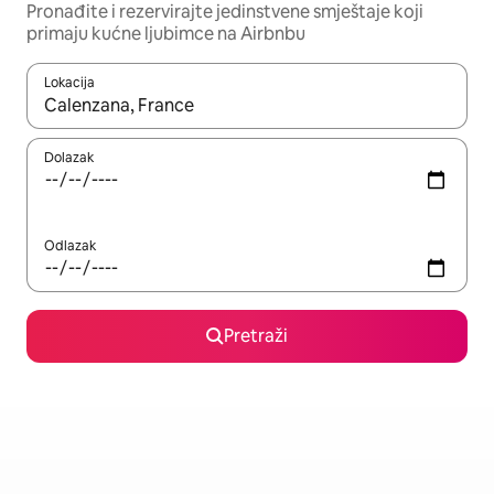
Pronađite i rezervirajte jedinstvene smještaje koji
primaju kućne ljubimce na Airbnbu
Lokacija
Kada budu dostupni rezultati, moći ćete ih pregledati koristeći
Dolazak
Odlazak
Pretraži