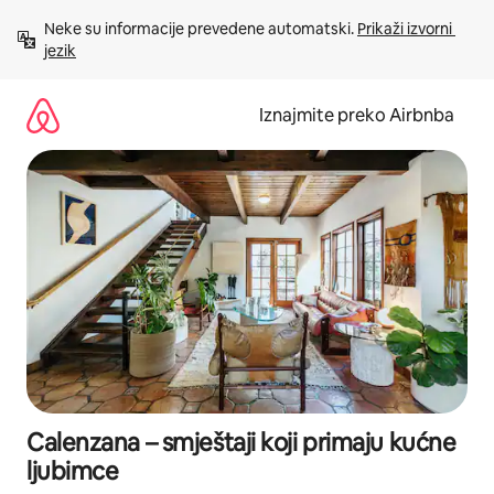
Prijeđi
Neke su informacije prevedene automatski. 
Prikaži izvorni 
na
jezik
sadržaj
Iznajmite preko Airbnba
Calenzana – smještaji koji primaju kućne
ljubimce