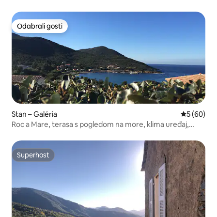
Odabrali gosti
Odabrali gosti
Stan – Galéria
Prosječna o
5 (60)
Roc a Mare, terasa s pogledom na more, klima uređaj,
bežični internet
Superhost
Superhost