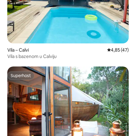
Vila – Calvi
Prosječna ocje
4,85 (47)
Vila s bazenom u Calviju
Superhost
Superhost