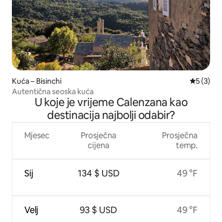
Kuća – Bisinchi
Prosječna
5 (3)
Autentična seoska kuća
U koje je vrijeme Calenzana kao
destinacija najbolji odabir?
Mjesec
Prosječna
Prosječna
cijena
temp.
Sij
134 $ USD
49 °F
Velj
93 $ USD
49 °F