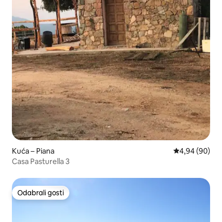
Kuća – Piana
Prosječna ocje
4,94 (90)
Casa Pasturella 3
Odabrali gosti
Odabrali gosti