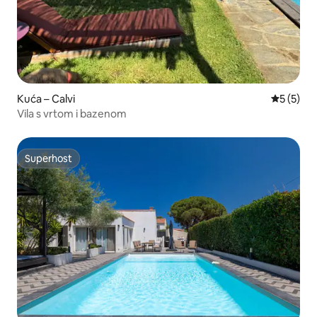
Kuća – Calvi
Prosječna
5 (5)
Vila s vrtom i bazenom
Superhost
Superhost