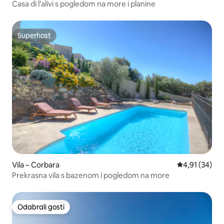
Casa di l'alivi s pogledom na more i planine
Superhost
Superhost
Vila – Corbara
Prosječna ocje
4,91 (34)
Prekrasna vila s bazenom i pogledom na more
Odabrali gosti
Odabrali gosti