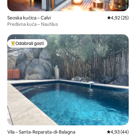
Seoska kućica – Calvi
Prosječna ocje
4,92 (25)
Predivna kuća – Nautilus
Odabrali gosti
Među najviše rangiranima s oznakom „Odabrali gosti”
Vila – Santa-Reparata-di-Balagna
Prosječna ocje
4,93 (44)