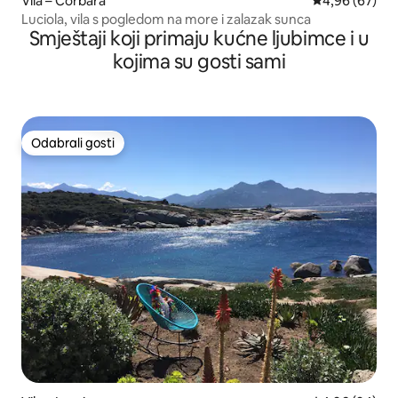
Vila – Corbara
Prosječna ocje
4,96 (67)
Luciola, vila s pogledom na more i zalazak sunca
Smještaji koji primaju kućne ljubimce i u
kojima su gosti sami
Odabrali gosti
Odabrali gosti