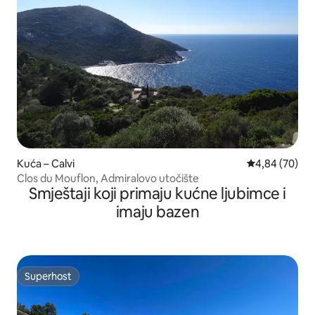
Kuća – Calvi
Prosječna ocje
4,84 (70)
Clos du Mouflon, Admiralovo utočište
Smještaji koji primaju kućne ljubimce i
imaju bazen
Superhost
Superhost