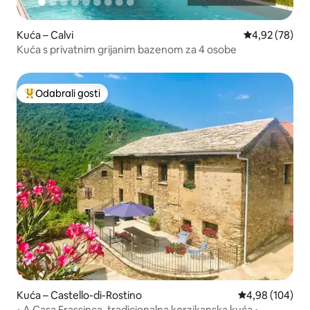
Kuća – Calvi
Prosječna ocje
4,92 (78)
Kuća s privatnim grijanim bazenom za 4 osobe
Odabrali gosti
Među najviše rangiranima s oznakom „Odabrali gosti”
Kuća – Castello-di-Rostino
Prosječna ocjen
4,98 (104)
• A Casa Frassinca, tradicionalna korzikanska kuća •