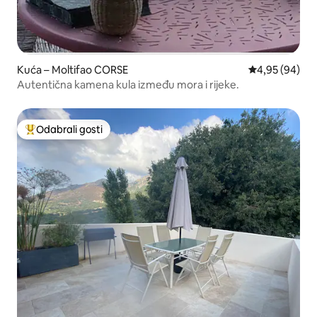
Kuća – Moltifao CORSE
Prosječna ocje
4,95 (94)
Autentična kamena kula između mora i rijeke.
Odabrali gosti
Među najviše rangiranima s oznakom „Odabrali gosti”