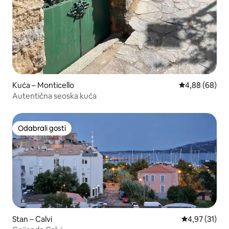
Kuća – Monticello
Prosječna ocje
4,88 (68)
Autentična seoska kuća
Odabrali gosti
Odabrali gosti
Stan – Calvi
Prosječna ocje
4,97 (31)