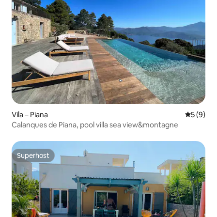
Vila – Piana
Prosječna
5 (9)
Calanques de Piana, pool villa sea view&montagne
Superhost
Superhost