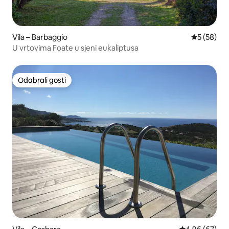
Vila – Barbaggio
Prosječna o
5 (58)
U vrtovima Foate u sjeni eukaliptusa
Odabrali gosti
Odabrali gosti