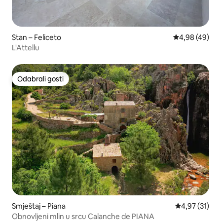
Stan – Feliceto
Prosječna ocje
4,98 (49)
L'Attellu
Odabrali gosti
Odabrali gosti
Smještaj – Piana
Prosječna ocje
4,97 (31)
Obnovljeni mlin u srcu Calanche de PIANA