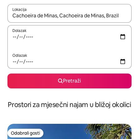
Lokacija
Kada budu dostupni rezultati, moći ćete ih pregledati koristeći
Dolazak
Odlazak
Pretraži
Prostori za mjesečni najam u bližoj okolici
Odabrali gosti
Odabrali gosti