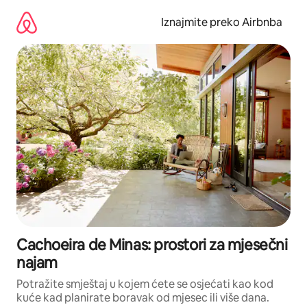
Prijeđi
na
Iznajmite preko Airbnba
sadržaj
Cachoeira de Minas: prostori za mjesečni
najam
Potražite smještaj u kojem ćete se osjećati kao kod
kuće kad planirate boravak od mjesec ili više dana.