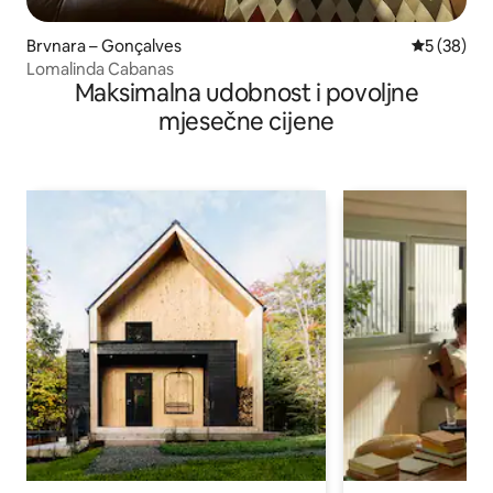
Brvnara – Gonçalves
Prosječna o
5 (38)
Lomalinda Cabanas
Maksimalna udobnost i povoljne
mjesečne cijene