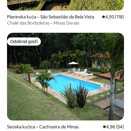
Planinska kuća – São Sebastião da Bela Vista
Prosječna ocjen
4,93 (118)
Chalé das Borboletas – Minas Gerais
Odabrali gosti
Odabrali gosti
Seoska kućica – Cachoeira de Minas
Prosječna ocje
4,96 (54)