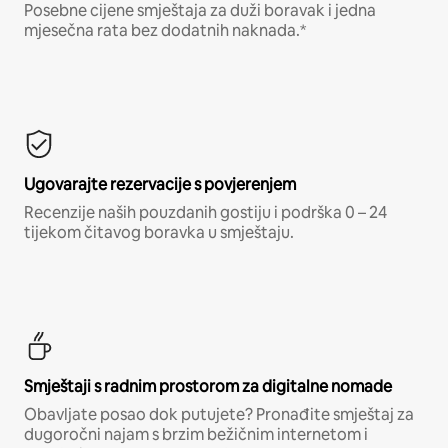
Posebne cijene smještaja za duži boravak i jedna
mjesečna rata bez dodatnih naknada.*
Ugovarajte rezervacije s povjerenjem
Recenzije naših pouzdanih gostiju i podrška 0 – 24
tijekom čitavog boravka u smještaju.
Smještaji s radnim prostorom za digitalne nomade
Obavljate posao dok putujete? Pronađite smještaj za
dugoročni najam s brzim bežičnim internetom i