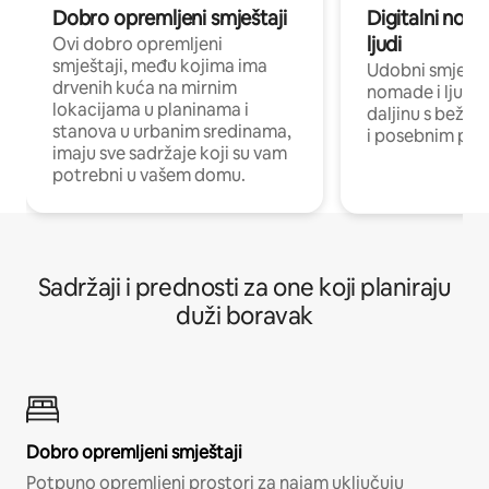
Dobro opremljeni smještaji
Digitalni noma
ljudi
Ovi dobro opremljeni
smještaji, među kojima ima
Udobni smještaj
drvenih kuća na mirnim
nomade i ljude 
lokacijama u planinama i
daljinu s bežič
stanova u urbanim sredinama,
i posebnim pro
imaju sve sadržaje koji su vam
potrebni u vašem domu.
Sadržaji i prednosti za one koji planiraju
duži boravak
Dobro opremljeni smještaji
Potpuno opremljeni prostori za najam uključuju