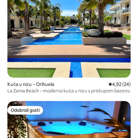
Kuća u nizu – Orihuela
Prosječna ocje
4,92 (24)
La Zenia Beach - moderna kuća u nizu s pristupom bazenu
Odabrali gosti
Odabrali gosti