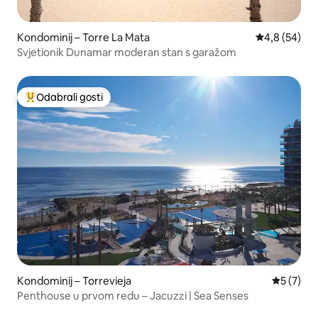
Kondominij – Torre La Mata
Prosječna ocj
4,8 (54)
Svjetionik Dunamar moderan stan s garažom
Odabrali gosti
Među najviše rangiranima s oznakom „Odabrali gosti”
Kondominij – Torrevieja
Prosječna
5 (7)
Penthouse u prvom redu – Jacuzzi | Sea Senses