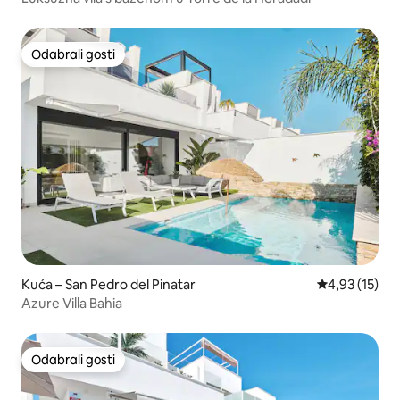
Odabrali gosti
Odabrali gosti
Kuća – San Pedro del Pinatar
Prosječna ocje
4,93 (15)
Azure Villa Bahia
Odabrali gosti
Odabrali gosti