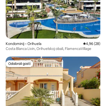
Kondominij – Orihuela
Prosječna ocje
4,96 (28)
Costa Blanca Livin, Orihuelskoj obali, FlamencaVillage
Odabrali gosti
Odabrali gosti