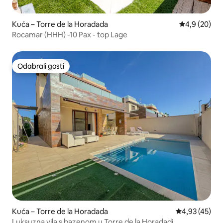
Kuća – Torre de la Horadada
Prosječna ocj
4,9 (20)
Rocamar (HHH) -10 Pax - top Lage
Odabrali gosti
Odabrali gosti
Kuća – Torre de la Horadada
Prosječna ocje
4,93 (45)
Luksuzna vila s bazenom u Torre de la Horadadi