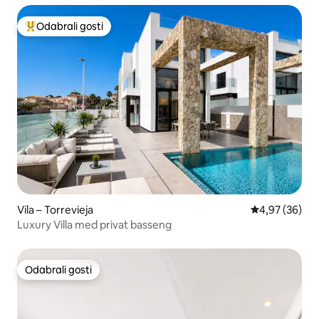
Odabrali gosti
Među najviše rangiranima s oznakom „Odabrali gosti”
Vila – Torrevieja
Prosječna ocje
4,97 (36)
Luxury Villa med privat basseng
Odabrali gosti
Odabrali gosti