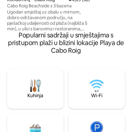
grada Prirodni rezervat sa slanim
Cabo Roig Beachside s 3 bazena
lagunama poznati
Ugodan smještaj uz obalu u mirnom,
jezerima. Ako je gos
dobro održavanom području, na
ćemo dodati još k
pješačkoj udaljenosti od plaža (najbliža 5
o tome obavijestiti
min), u ulici s barovima i restoranima,
Popularni sadržaji u smještajima s
trgovinama, dućanima prehrambenih
proizvoda itd. Blizu golfa, teretane, padel
pristupom plaži u blizini lokacije Playa de
tena, broda, trgovačkog centra Zenia
Cabo Roig
Blvd. Smještaj ima veliki balkon s vanjskim
namještajem i električnim roštiljem te
ostakljenu verandu s roštiljem, izloženu
suncu cijeli dan i s pogledom na bazen. (3
bazena tijekom cijele godine s vanjskim
tušem). Besplatno parkiranje u
ograđenom prostoru. Potpuno
opremljena kuhinja, filtrirana voda za
Kuhinja
Wi-Fi
piće, kauč na razvlačenje u dnevnoj sobi,
klima uređaj, projektor za kućno kino
(potreban je osobno računalo).