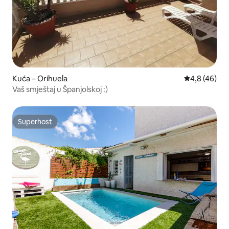
Kuća – Orihuela
Prosječna ocj
4,8 (46)
Vaš smještaj u Španjolskoj :)
Superhost
Superhost