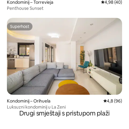
Kondominij – Torrevieja
Prosječna ocje
4,98 (40)
Penthouse Sunset
Superhost
Superhost
Kondominij – Orihuela
Prosječna ocj
4,8 (96)
Luksuzni kondominij u La Zeni
Drugi smještaji s pristupom plaži