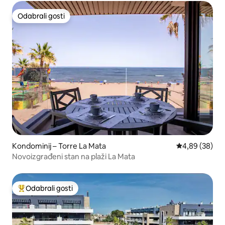
Odabrali gosti
Odabrali gosti
Kondominij – Torre La Mata
Prosječna ocje
4,89 (38)
Novoizgrađeni stan na plaži La Mata
Odabrali gosti
Među najviše rangiranima s oznakom „Odabrali gosti”