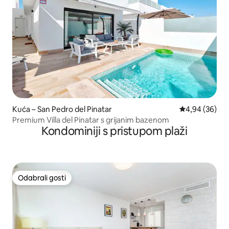
Kuća – San Pedro del Pinatar
Prosječna ocje
4,94 (36)
Premium Villa del Pinatar s grijanim bazenom
Kondominiji s pristupom plaži
Odabrali gosti
Odabrali gosti