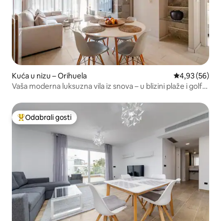
Kuća u nizu – Orihuela
Prosječna ocje
4,93 (56)
Vaša moderna luksuzna vila iz snova – u blizini plaže i golf
terena
Odabrali gosti
Među najviše rangiranima s oznakom „Odabrali gosti”