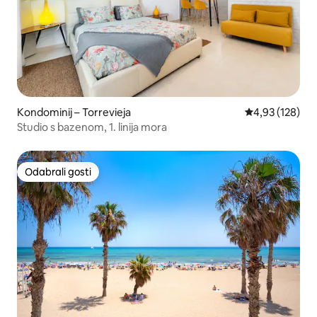
Kondominij – Torrevieja
Prosječna ocjen
4,93 (128)
Studio s bazenom, 1. linija mora
Odabrali gosti
Odabrali gosti