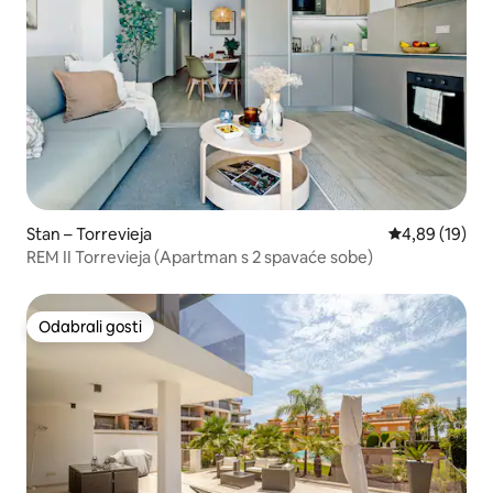
Stan – Torrevieja
Prosječna ocje
4,89 (19)
REM II Torrevieja (Apartman s 2 spavaće sobe)
Odabrali gosti
Odabrali gosti