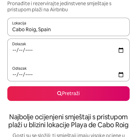
Pronađite i rezervirajte jedinstvene smještaje s
pristupom plaži na Airbnbu
Lokacija
Kada budu dostupni rezultati, moći ćete ih pregledati koristeći
Dolazak
Odlazak
Pretraži
Najbolje ocijenjeni smještaji s pristupom
plaži u blizini lokacije Playa de Cabo Roig
Gosti su se složili: ti smještaji imaju visoke ocjene u