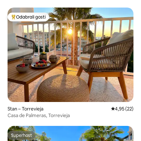
Odabrali gosti
Među najviše rangiranima s oznakom „Odabrali gosti”
Stan – Torrevieja
Prosječna ocje
4,95 (22)
Casa de Palmeras, Torrevieja
Superhost
Superhost