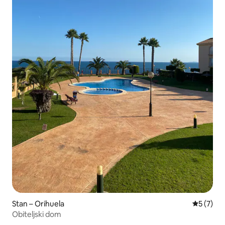
Stan – Orihuela
Prosječna
5 (7)
Obiteljski dom