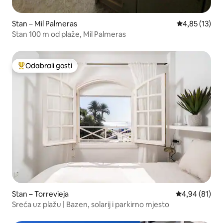
Stan – Mil Palmeras
Prosječna ocje
4,85 (13)
Stan 100 m od plaže, Mil Palmeras
Odabrali gosti
Među najviše rangiranima s oznakom „Odabrali gosti”
Stan – Torrevieja
Prosječna ocje
4,94 (81)
Sreća uz plažu | Bazen, solarij i parkirno mjesto