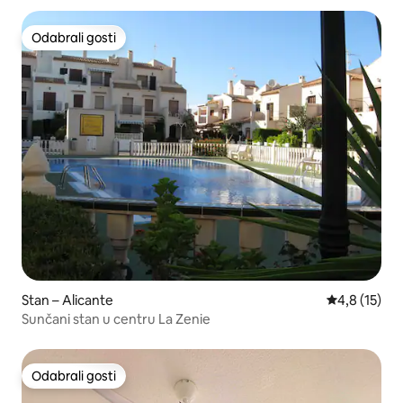
Odabrali gosti
Odabrali gosti
Stan – Alicante
Prosječna oc
4,8 (15)
Sunčani stan u centru La Zenie
Odabrali gosti
Odabrali gosti