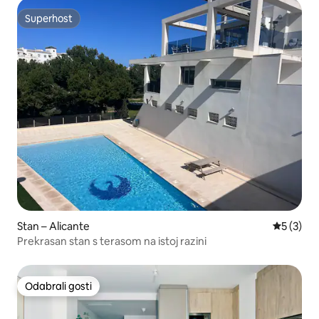
Superhost
Superhost
Stan – Alicante
Prosječna
5 (3)
Prekrasan stan s terasom na istoj razini
Odabrali gosti
Odabrali gosti