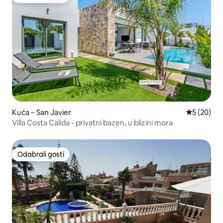
Odabrali gosti
Kuća – San Javier
Prosječna o
5 (20)
Villa Costa Calida - privatni bazen, u blizini mora
Odabrali gosti
Odabrali gosti