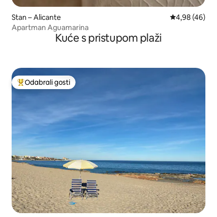
Stan – Alicante
Prosječna ocje
4,98 (46)
Apartman Aguamarina
Kuće s pristupom plaži
Odabrali gosti
Među najviše rangiranima s oznakom „Odabrali gosti”