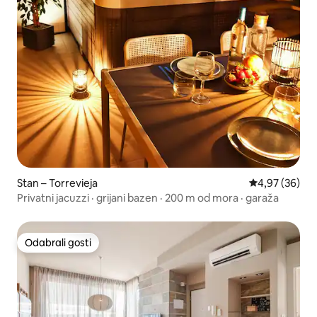
Stan – Torrevieja
Prosječna ocje
4,97 (36)
Privatni jacuzzi · grijani bazen · 200 m od mora · garaža
Odabrali gosti
Odabrali gosti