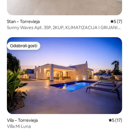
Stan – Torrevieja
Prosječna
5 (7)
Sunny Waves Apt. 3SP, 2KUP, KLIMATIZACIJA I GRIJANI
BAZEN
Odabrali gosti
Odabrali gosti
Vila – Torrevieja
Prosječna 
5 (17)
Villa Mi Luna