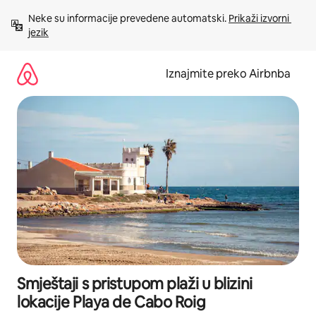
Prijeđi
Neke su informacije prevedene automatski. 
Prikaži izvorni 
na
jezik
sadržaj
Iznajmite preko Airbnba
Smještaji s pristupom plaži u blizini
lokacije Playa de Cabo Roig