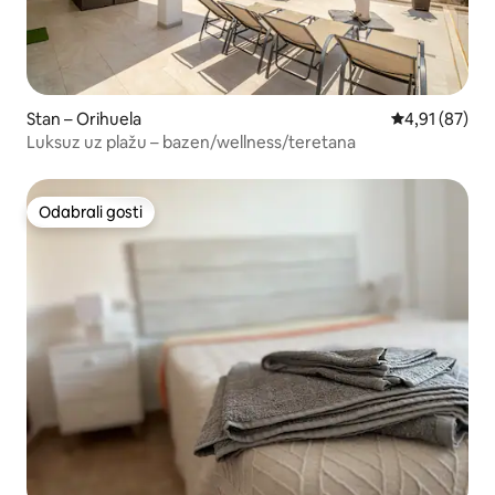
Stan – Orihuela
Prosječna ocje
4,91 (87)
Luksuz uz plažu – bazen/wellness/teretana
Odabrali gosti
Odabrali gosti