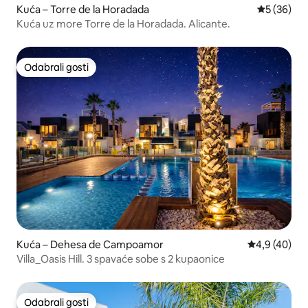
Kuća – Torre de la Horadada
Prosječna o
5 (36)
Kuća uz more Torre de la Horadada. Alicante.
Odabrali gosti
Odabrali gosti
Kuća – Dehesa de Campoamor
Prosječna ocj
4,9 (40)
Villa_Oasis Hill. 3 spavaće sobe s 2 kupaonice
Odabrali gosti