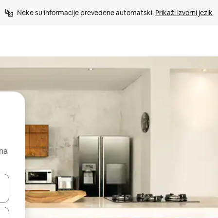
Neke su informacije prevedene automatski. 
Prikaži izvorni jezik
 na
dati koristeći se strelicama prema gore i prema dolje, kao i dodirom i