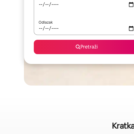
Odlazak
Pretraži
Kratka