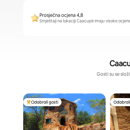
Prosječna ocjena 4,8
Smještaji na lokaciji Caacupé imaju visoke ocjene
Caacu
Gosti su se složi
Odabrali gosti
Odabrali
Među najviše rangiranima s oznakom „Odabrali gosti”
Odabrali