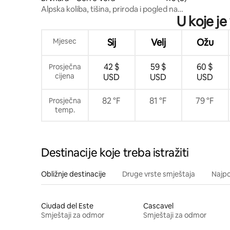
Alpska koliba, tišina, priroda i pogled na
U koje je
brdo
Mjesec
Sij
Velj
Ožu
42 $
59 $
60 $
Prosječna
cijena
USD
USD
USD
82 °F
81 °F
79 °F
Prosječna
temp.
Destinacije koje treba istražiti
Obližnje destinacije
Druge vrste smještaja
Najpo
Ciudad del Este
Cascavel
Smještaji za odmor
Smještaji za odmor