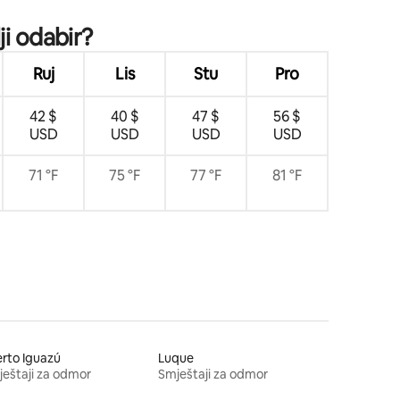
ji odabir?
Ruj
Lis
Stu
Pro
42 $
40 $
47 $
56 $
USD
USD
USD
USD
71 °F
75 °F
77 °F
81 °F
rto Iguazú
Luque
eštaji za odmor
Smještaji za odmor