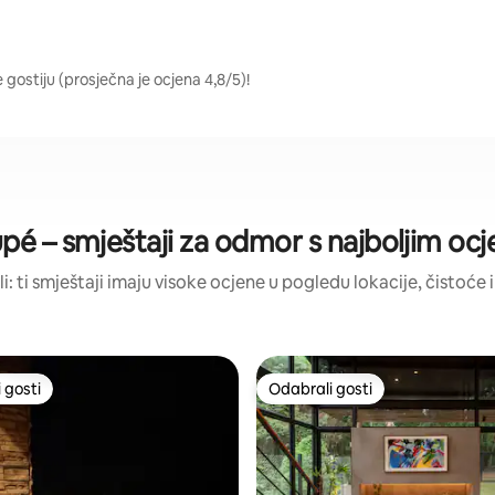
 gostiju (prosječna je ocjena 4,8/5)!
pé – smještaji za odmor s najboljim oc
li: ti smještaji imaju visoke ocjene u pogledu lokacije, čistoće i
 gosti
Odabrali gosti
 gosti
Odabrali gosti