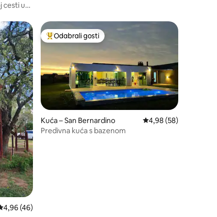
 cesti u
Odabrali gosti
Među najviše rangiranima s oznakom „Odabrali gosti”
Kuća – San Bernardino
Prosječna ocjena: 4,98
4,98 (58)
Predivna kuća s bazenom
Prosječna ocjena: 4,96/5, recenzija: 46
4,96 (46)