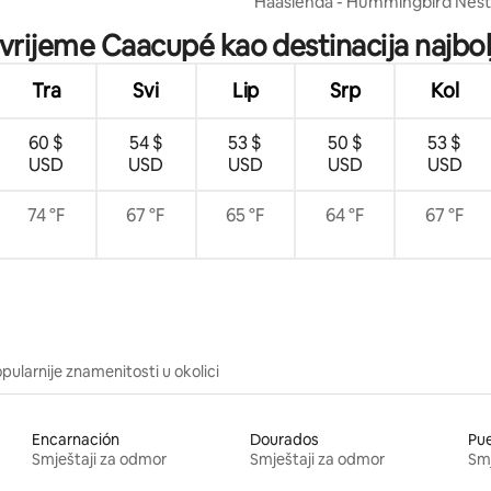
Haasienda - Hummingbird Nest
 vrijeme Caacupé kao destinacija najbol
Tra
Svi
Lip
Srp
Kol
60 $
54 $
53 $
50 $
53 $
USD
USD
USD
USD
USD
74 °F
67 °F
65 °F
64 °F
67 °F
pularnije znamenitosti u okolici
Encarnación
Dourados
Pue
Smještaji za odmor
Smještaji za odmor
Smj