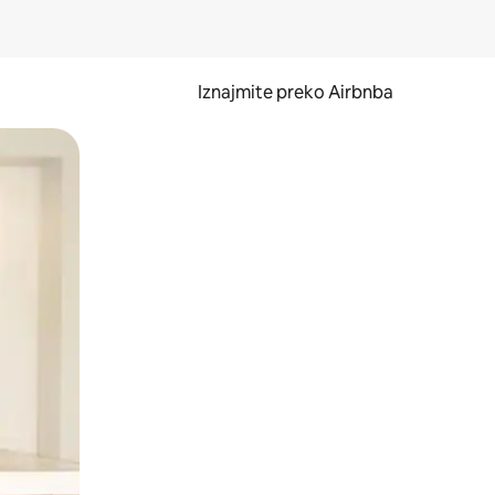
Iznajmite preko Airbnba
li prelaskom prstom po zaslonu.