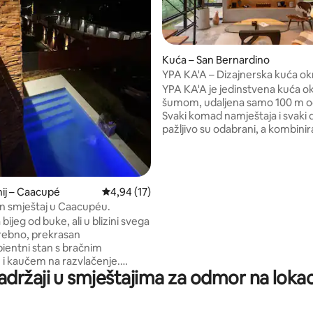
, recenzija: 158
Kuća – San Bernardino
YPA KA'A – Dizajnerska kuća o
prirodom
YPA KA'A je jedinstvena kuća 
šumom, udaljena samo 100 m od
Svaki komad namještaja i svaki d
pažljivo su odabrani, a kombinir
suvremeni dizajn, toplinu i fun
Opremljen za rad na daljinu, nu
inspirativno i mirno okruženje,
za one koji traže odmor, povez
ij – Caacupé
Prosječna ocjena: 4,94/5, recenzija: 17
4,94 (17)
prirodom i stil na jednom mjestu. Kuća 
an smještaj u Caacupéu.
namijenjena uglavnom za par, a
 bijeg od buke, ali u blizini svega
primiti do 3 gosta ili 2 para, imaj
trebno, prekrasan
da će prostor u tom slučaju biti
entni stan s bračnim
ograničeniji.
i kaučem na razvlačenje.
adržaji u smještajima za odmor na loka
 pećnica, potpuno opremljena
 mramorom i svime što vam je
za ugodan boravak. Zrak A,