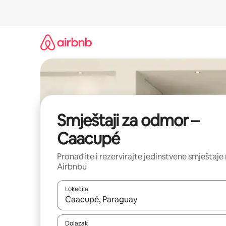
Prijeđi
na
sadržaj
Smještaji za odmor –
Caacupé
Pronađite i rezervirajte jedinstvene smještaje
Airbnbu
Lokacija
Kada budu dostupni rezultati, moći ćete ih pregle
Dolazak