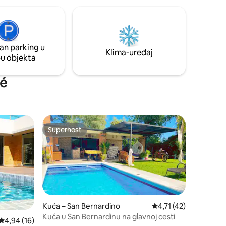
isključivo za jednu grupu gostiju. Lako
dostupno, udaljeno samo 1,5 km od rute,
kamena ulica. AKO VAM SE SVIĐA OVAJ
SMJEŠTAJ ZA BUDUĆE PUTOVANJE, NE
ZABORAVITE GA SPREMITI U
an parking u
OMIJENJENE :)
Klima-uređaj
pu objekta
pé
Superhost
Superhost
Kuća – San Bernardino
Prosječna ocjena: 4,71
4,71 (42)
Kuća u San Bernardinu na glavnoj cesti
Prosječna ocjena: 4,94/5, recenzija: 16
4,94 (16)