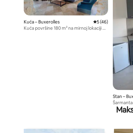
Kuća – Buxerolles
Prosječna ocjena: 5/
5 (46)
Kuća površine 180 m² na mirnoj lokaciji u
blizini Futuroscopea Aquascopea
Stan – Bu
Šarmantan
Maks