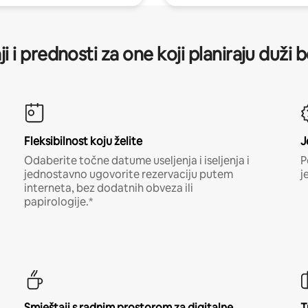
ji i prednosti za one koji planiraju duži 
Fleksibilnost koju želite
J
Odaberite točne datume useljenja i iseljenja i
P
jednostavno ugovorite rezervaciju putem
j
interneta, bez dodatnih obveza ili
papirologije.*
Smještaji s radnim prostorom za digitalne
T