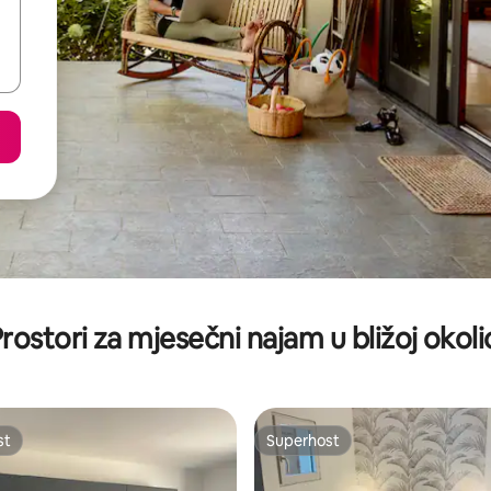
rostori za mjesečni najam u bližoj okoli
st
Superhost
st
Superhost