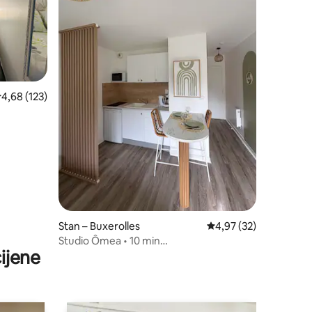
rosječna ocjena: 4,68/5, recenzija: 123
4,68 (123)
Stan – Buxerolles
Prosječna ocjena: 4,97
4,97 (32)
Studio Ômea • 10 min
ijene
Futuroscope/Poitiers • Parkiralište