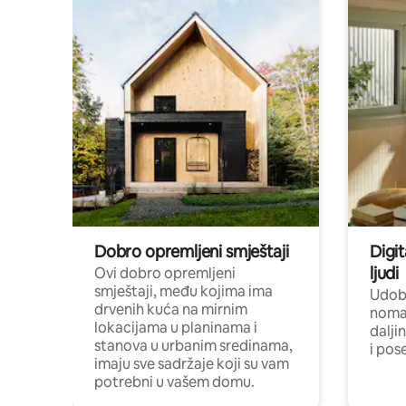
Dobro opremljeni smještaji
Digit
ljudi
Ovi dobro opremljeni
smještaji, među kojima ima
Udobn
drvenih kuća na mirnim
nomad
lokacijama u planinama i
dalji
stanova u urbanim sredinama,
i pos
imaju sve sadržaje koji su vam
potrebni u vašem domu.