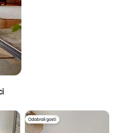
ci
Odabrali gosti
Odabrali gosti