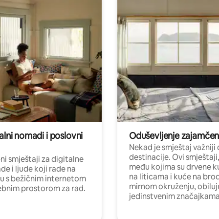
alni nomadi i poslovni
Oduševljenje zajamče
Nekad je smještaj važniji
destinacije. Ovi smještaji
i smještaji za digitalne
među kojima su drvene k
e i ljude koji rade na
na liticama i kuće na bro
nu s bežičnim internetom
mirnom okruženju, obiluj
ebnim prostorom za rad.
jedinstvenim značajkama