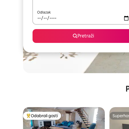
Odlazak
Pretraži
P
Odabrali gosti
Superho
Među najviše rangiranima s oznakom „Odabrali gosti”
Superho