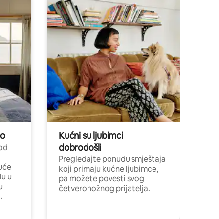
no
Kućni su ljubimci
dobrodošli
 od
,
Pregledajte ponudu smještaja
uće
koji primaju kućne ljubimce,
du u
pa možete povesti svog
u
četveronožnog prijatelja.
.