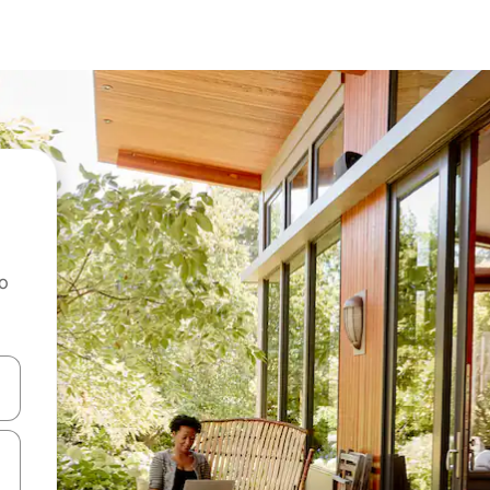
ao
dati koristeći se strelicama prema gore i prema dolje, kao i dodirom i