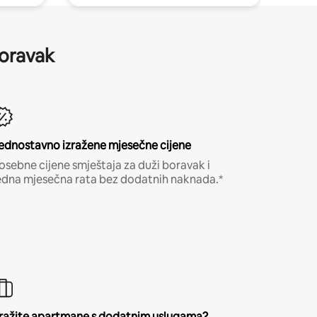
boravak
ednostavno izražene mjesečne cijene
osebne cijene smještaja za duži boravak i
edna mjesečna rata bez dodatnih naknada.*
ražite apartmane s dodatnim uslugama?