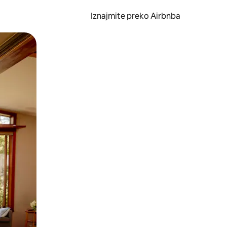
Iznajmite preko Airbnba
li prelaskom prstom po zaslonu.