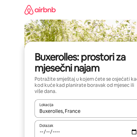
Prijeđi
na
sadržaj
Buxerolles: prostori za
mjesečni najam
Potražite smještaj u kojem ćete se osjećati k
kod kuće kad planirate boravak od mjesec ili
više dana.
Lokacija
Kada budu dostupni rezultati, moći ćete ih pregle
Dolazak