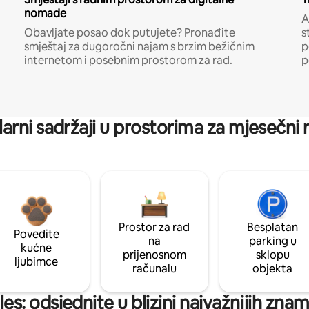
nomade
A
Obavljate posao dok putujete? Pronađite
s
smještaj za dugoročni najam s brzim bežičnim
p
internetom i posebnim prostorom za rad.
p
arni sadržaji u prostorima za mjesečni
Prostor za rad
Besplatan
Povedite
na
parking u
kućne
prijenosnom
sklopu
ljubimce
računalu
objekta
es: odsjednite u blizini najvažnijih zna