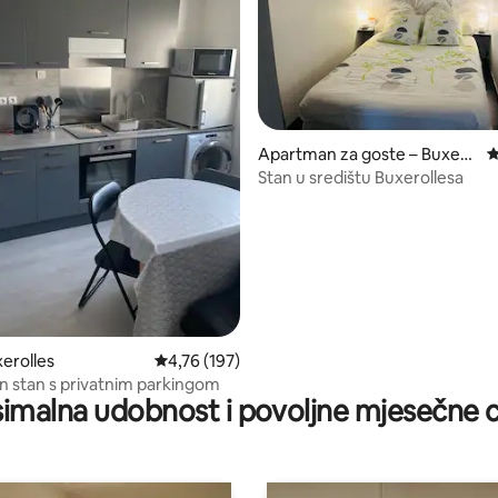
5, recenzija: 46
Apartman za goste – Buxero
P
lles
Stan u središtu Buxerollesa
xerolles
Prosječna ocjena: 4,76/5, recenzija: 197
4,76 (197)
 stan s privatnim parkingom
imalna udobnost i povoljne mjesečne c