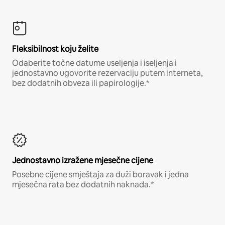
Fleksibilnost koju želite
Odaberite točne datume useljenja i iseljenja i
jednostavno ugovorite rezervaciju putem interneta,
bez dodatnih obveza ili papirologije.*
Jednostavno izražene mjesečne cijene
Posebne cijene smještaja za duži boravak i jedna
mjesečna rata bez dodatnih naknada.*