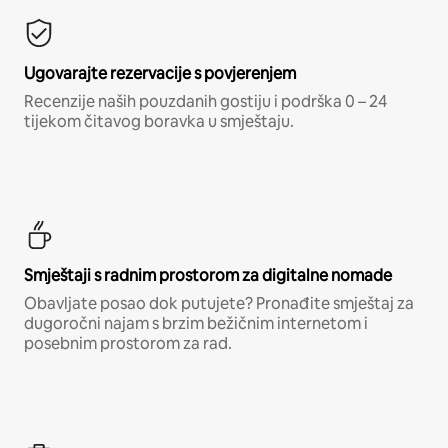
Ugovarajte rezervacije s povjerenjem
Recenzije naših pouzdanih gostiju i podrška 0 – 24
tijekom čitavog boravka u smještaju.
Smještaji s radnim prostorom za digitalne nomade
Obavljate posao dok putujete? Pronađite smještaj za
dugoročni najam s brzim bežičnim internetom i
posebnim prostorom za rad.