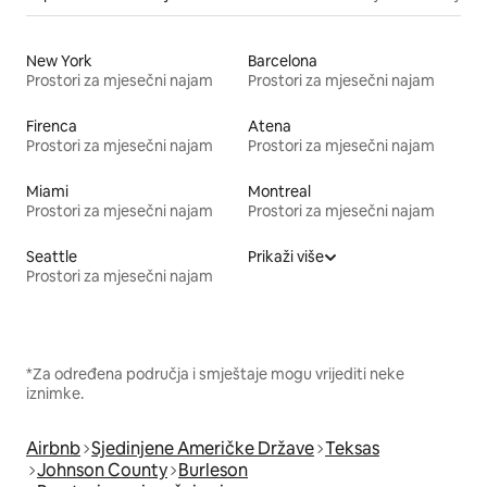
New York
Barcelona
Prostori za mjesečni najam
Prostori za mjesečni najam
Firenca
Atena
Prostori za mjesečni najam
Prostori za mjesečni najam
Miami
Montreal
Prostori za mjesečni najam
Prostori za mjesečni najam
Seattle
Prikaži više
Prostori za mjesečni najam
*Za određena područja i smještaje mogu vrijediti neke
iznimke.
Airbnb
Sjedinjene Američke Države
Teksas
Johnson County
Burleson