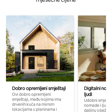
Dobro opremljeni smještaji
Digitalni noma
ljudi
Ovi dobro opremljeni
smještaji, među kojima ima
Udobni smještaj
drvenih kuća na mirnim
nomade i ljude 
lokacijama u planinama i
daljinu s bežič