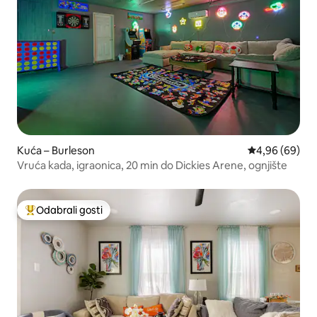
Kuća – Burleson
Prosječna ocje
4,96 (69)
Vruća kada, igraonica, 20 min do Dickies Arene, ognjište
Odabrali gosti
Među najviše rangiranima s oznakom „Odabrali gosti”