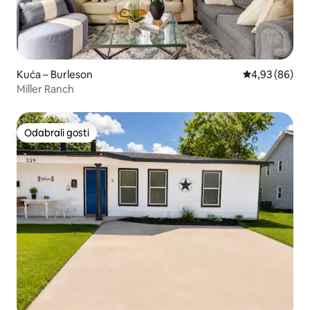
Kuća – Burleson
Prosječna ocje
4,93 (86)
Miller Ranch
Odabrali gosti
Odabrali gosti