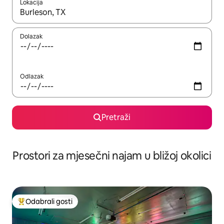
Lokacija
Kada budu dostupni rezultati, moći ćete ih pregledati koristeći
Dolazak
Odlazak
Pretraži
Prostori za mjesečni najam u bližoj okolici
Odabrali gosti
Među najviše rangiranima s oznakom „Odabrali gosti”