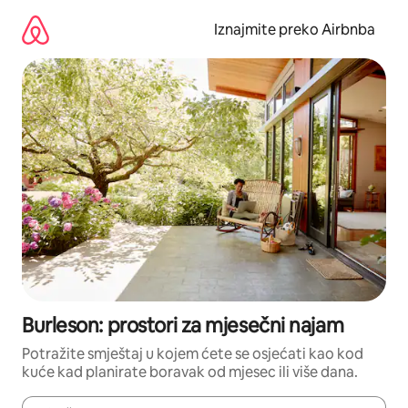
Prijeđi
na
Iznajmite preko Airbnba
sadržaj
Burleson: prostori za mjesečni najam
Potražite smještaj u kojem ćete se osjećati kao kod
kuće kad planirate boravak od mjesec ili više dana.