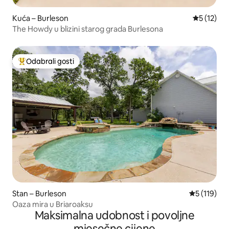
Kuća – Burleson
Prosječna 
5 (12)
The Howdy u blizini starog grada Burlesona
Odabrali gosti
Među najviše rangiranima s oznakom „Odabrali gosti”
Stan – Burleson
Prosječna o
5 (119)
Oaza mira u Briaroaksu
Maksimalna udobnost i povoljne
mjesečne cijene