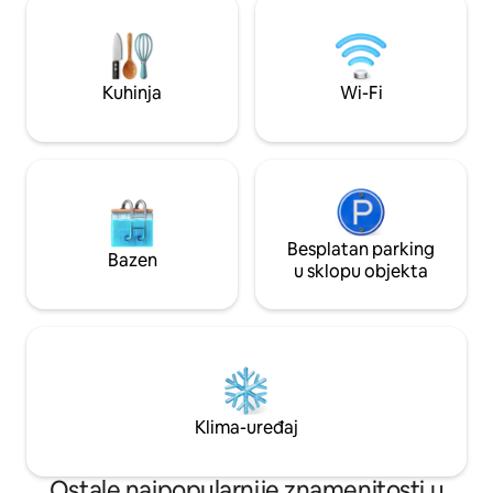
teretana i zaštitari koji su prisutni 0 – 24.
smještajnim kapac
Savršeno za obitelji, parove i poslovne
se potruditi da va
putnike koji traže čist i elegantan
i uvijek sam vam n
smještaj na najpoznatijoj lokaciji u gradu.
savjete kako biste 
Kuhinja
Wi-Fi
Dnevna usluga sobarice uključena je u
boravak. Rezervirajte odmah dok je moj
cijenu smještaja.
smještaj dostupan
Besplatan parking
Bazen
u sklopu objekta
Klima-uređaj
Ostale najpopularnije znamenitosti u