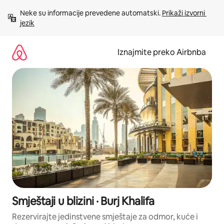
Prijeđi
Neke su informacije prevedene automatski. 
Prikaži izvorni 
na
jezik
sadržaj
Iznajmite preko Airbnba
Smještaji u blizini · Burj Khalifa
Rezervirajte jedinstvene smještaje za odmor, kuće i