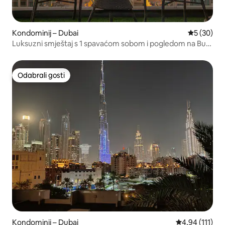
Kondominij – Dubai
Prosječna o
5 (30)
Luksuzni smještaj s 1 spavaćom sobom i pogledom na Burj
Khalifa
Odabrali gosti
Odabrali gosti
Kondominij – Dubai
Prosječna ocje
4,94 (111)