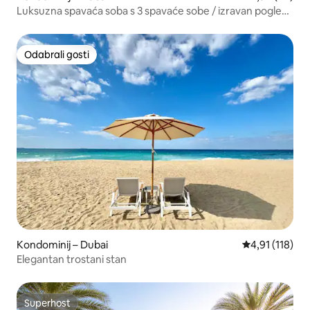
Luksuzna spavaća soba s 3 spavaće sobe / izravan pogled
na Burj Khalifa
Odabrali gosti
Odabrali gosti
Kondominij – Dubai
Prosječna ocje
4,91 (118)
Elegantan trostani stan
Superhost
Superhost