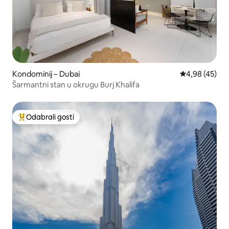
Kondominij – Dubai
Prosječna ocje
4,98 (45)
Šarmantni stan u okrugu Burj Khalifa
Odabrali gosti
Među najviše rangiranima s oznakom „Odabrali gosti”