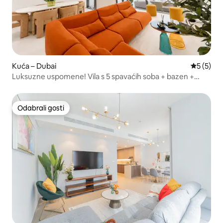
Kuća – Dubai
Prosječna
5 (5)
Luksuzne uspomene! Vila s 5 spavaćih soba + bazen +
jacuzzi + dizalo + TERETANA
Odabrali gosti
Odabrali gosti