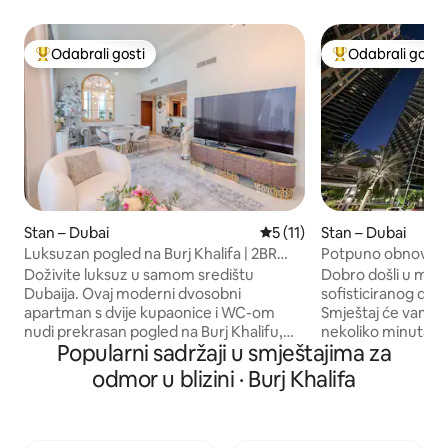
Odabrali gosti
Odabrali gosti
Među najviše rangiranima s oznakom „Odabrali gosti”
Među najviše ran
Stan – Dubai
Prosječna ocjena: 5/5, recen
5 (11)
Stan – Dubai
Luksuzan pogled na Burj Khalifa | 2BR
Potpuno obnovljen 
Burj Vista
do Dubai Malla
Doživite luksuz u samom središtu
Dobro došli u moj 
Dubaija. Ovaj moderni dvosobni
sofisticiranog diza
apartman s dvije kupaonice i WC-om
Smještaj će vam bi
nudi prekrasan pogled na Burj Khalifu,
nekoliko minuta ho
Popularni sadržaji u smještajima za
elegantan interijer i prozore od poda do
Khalifa, trgovačko
stropa. Do trgovačkog centra Dubai Mall
Dubajske opere. Ja sam Kiki, Australka
odmor u blizini · Burj Khalifa
i fontane možete doći žičarom, a nakon
koja već sedam god
toga se možete opustiti i uživati u
Ako odsjednete ov
udobnosti koju pružaju potpuno
komunicirati sa 
opremljena kuhinja, brzi Wi-Fi, bazen,
(a ne s agencijom 