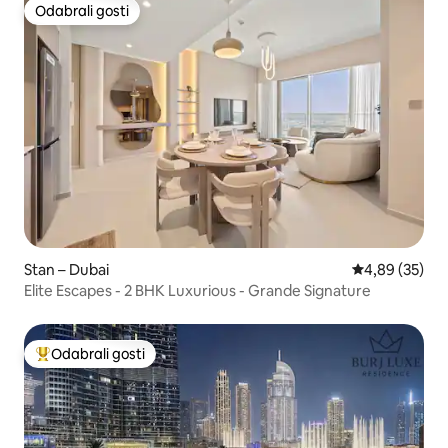
Odabrali gosti
Odabrali gosti
Stan – Dubai
Prosječna ocje
4,89 (35)
Elite Escapes - 2 BHK Luxurious - Grande Signature
Odabrali gosti
Među najviše rangiranima s oznakom „Odabrali gosti”