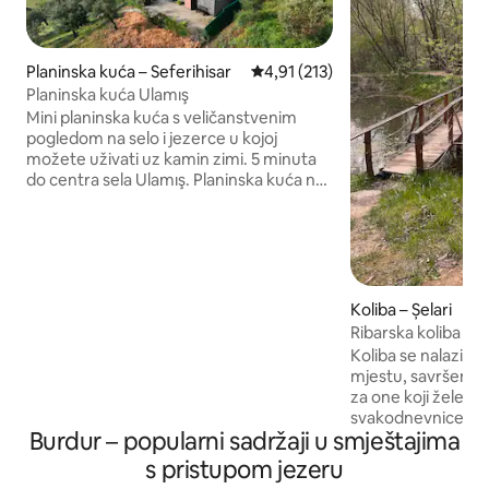
Planinska kuća – Seferihisar
Prosječna ocjena: 4,91/5, recenz
4,91 (213)
Planinska kuća Ulamış
Mini planinska kuća s veličanstvenim
pogledom na selo i jezerce u kojoj
možete uživati uz kamin zimi. 5 minuta
do centra sela Ulamış. Planinska kuća na
odličnoj lokaciji 20 minuta od obale,
klubovi na plaži kao što su Seferihisar,
Sığacık, Akarca (mjesta kao što su obalna
plaža, mali plaža, plaža Battery). Možete
kušati poznati konjski kruh Karakılçık
pečen u kamenoj peći u selu i sir Armola,
Koliba – Șelari
a možete posjetiti i našu seosku tržnicu.
Ribarska koliba (F
Napomena: u vrtu naše kuće imamo 2
Koliba se nalazi 
mačke, koje su kasnije uključene u našu
mjestu, savršenom z
kuću.
za one koji žele po
svakodnevnice. Ne
Burdur – popularni sadržaji u smještajima
imamo solarni fot
Nemamo tekuću vod
s pristupom jezeru
imamo WC školjku