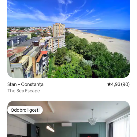
Stan – Constanța
Prosječna ocje
4,93 (90)
The Sea Escape
Odabrali gosti
Odabrali gosti