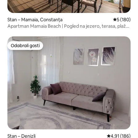
Stan – Mamaia, Constanța
Prosječna oc
5 (180)
Apartman Mamaia Beach | Pogled na jezero, terasa, plaža
200 m
Odabrali gosti
Odabrali gosti
Stan – Denizli
Prosječna ocjen
4,91 (186)