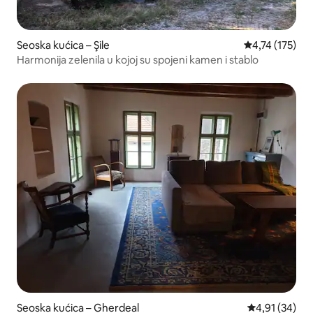
Seoska kućica – Şile
Prosječna ocje
4,74 (175)
Harmonija zelenila u kojoj su spojeni kamen i stablo
Seoska kućica – Gherdeal
Prosječna ocje
4,91 (34)