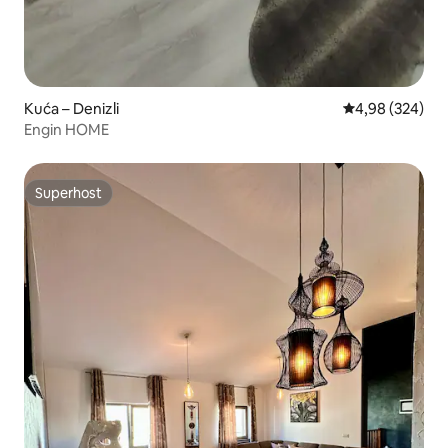
Kuća – Denizli
Prosječna ocjen
4,98 (324)
Engin HOME
Superhost
Superhost