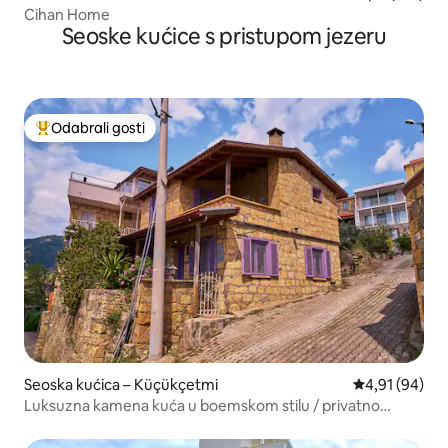
Cihan Home
Seoske kućice s pristupom jezeru
Odabrali gosti
Među najviše rangiranima s oznakom „Odabrali gosti”
Seoska kućica – Küçükçetmi
Prosječna ocje
4,91 (94)
Luksuzna kamena kuća u boemskom stilu / privatno
parkiralište