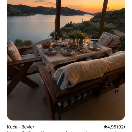
Kuća – Beyler
Prosječna ocje
4,95 (92)