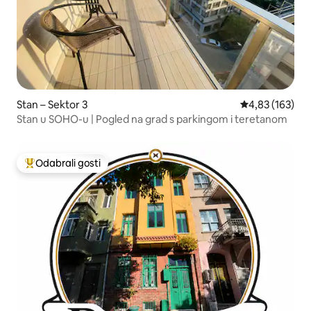
Stan – Sektor 3
Prosječna ocjen
4,83 (163)
Stan u SOHO-u | Pogled na grad s parkingom i teretanom
Odabrali gosti
Među najviše rangiranima s oznakom „Odabrali gosti”