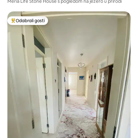
Meria Life Stone House s pogledom na jezero u prirodi
Odabrali gosti
Među najviše rangiranima s oznakom „Odabrali gosti”