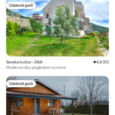
Odabrali gosti
Odabrali gosti
Seoska kućica – Dikili
Prosječna oc
4,9 (51)
Moderna vila s pogledom na more
Odabrali gosti
Odabrali gosti