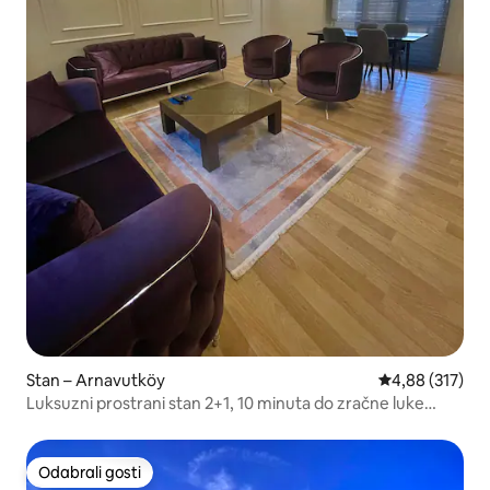
Stan – Arnavutköy
Prosječna ocjen
4,88 (317)
Luksuzni prostrani stan 2+1, 10 minuta do zračne luke
Istanbul
Odabrali gosti
Odabrali gosti