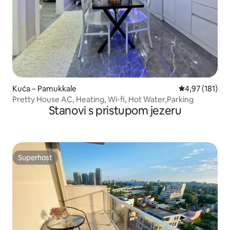
Kuća – Pamukkale
Prosječna ocjen
4,97 (181)
Pretty House AC, Heating, Wi-fi, Hot Water,Parking
Stanovi s pristupom jezeru
Superhost
Superhost