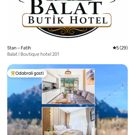
Stan – Fatih
Prosječna o
5 (29)
Balat | Boutique hotel 201
Odabrali gosti
Među najviše rangiranima s oznakom „Odabrali gosti”