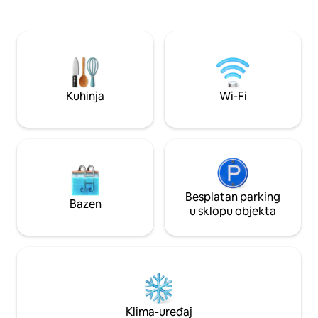
kompostirati i zaje
možete osjećati bliže p
napraviti roštilj, z
opustiti se u visećo
našem jezeru ili j
tišini. Naši psi i m
vama cijeli dan.
Kuhinja
Wi-Fi
Besplatan parking
Bazen
u sklopu objekta
Klima-uređaj