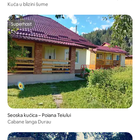
Kuća u blizini šume
Superhost
Superhost
Seoska kućica – Poiana Teiului
Cabane langa Durau