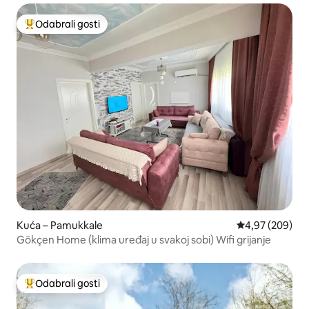
Odabrali gosti
Među najviše rangiranima s oznakom „Odabrali gosti”
Kuća – Pamukkale
Prosječna ocjen
4,97 (209)
Gökçen Home (klima uređaj u svakoj sobi) Wifi grijanje
Odabrali gosti
Među najviše rangiranima s oznakom „Odabrali gosti”