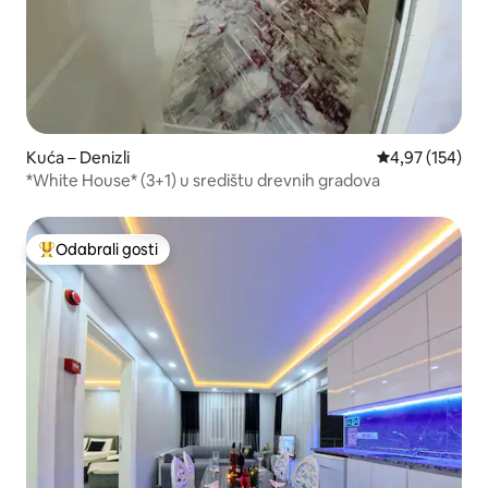
Kuća – Denizli
Prosječna ocjen
4,97 (154)
*White House* (3+1) u središtu drevnih gradova
Odabrali gosti
Među najviše rangiranima s oznakom „Odabrali gosti”