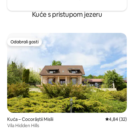
Kuće s pristupom jezeru
Odabrali gosti
Odabrali gosti
Kuća – Cocorăștii Mislii
Prosječna ocje
4,84 (32)
Vila Hidden Hills