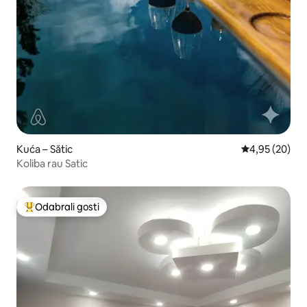
Kuća – Sătic
Prosječna ocje
4,95 (20)
Koliba rau Satic
Odabrali gosti
Među najviše rangiranima s oznakom „Odabrali gosti”