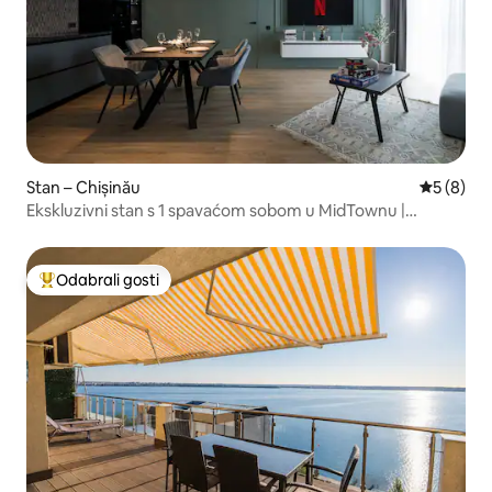
Stan – Chișinău
Prosječna
5 (8)
Ekskluzivni stan s 1 spavaćom sobom u MidTownu |
Parkirno mjesto, perilica i sušilica
Odabrali gosti
Među najviše rangiranima s oznakom „Odabrali gosti”