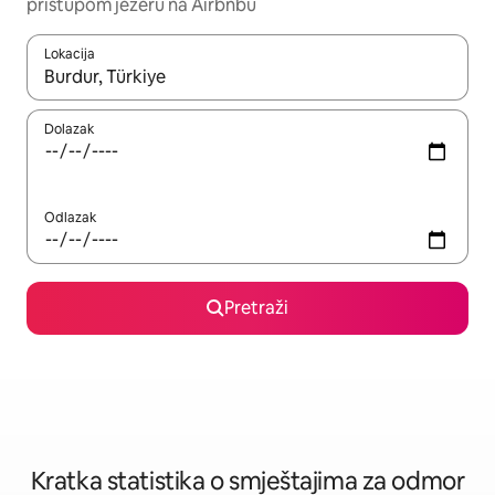
pristupom jezeru na Airbnbu
Lokacija
Kada budu dostupni rezultati, moći ćete ih pregledati koristeći
Dolazak
Odlazak
Pretraži
Kratka statistika o smještajima za odmor