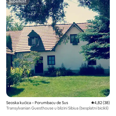
Superhost
Superhost
Seoska kućica – Porumbacu de Sus
Prosječna ocje
4,82 (38)
Transylvanian Guesthouse u blizini Sibiua (besplatni bicikli)