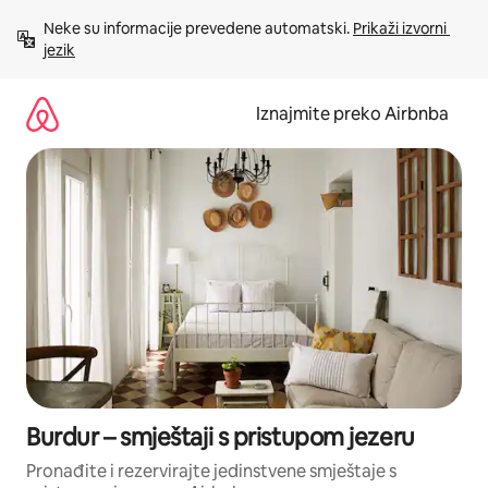
Prijeđi
Neke su informacije prevedene automatski. 
Prikaži izvorni 
na
jezik
sadržaj
Iznajmite preko Airbnba
Burdur – smještaji s pristupom jezeru
Pronađite i rezervirajte jedinstvene smještaje s