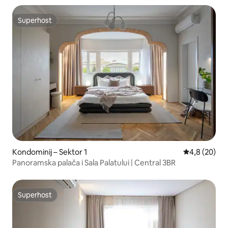
Superhost
Superhost
Kondominij – Sektor 1
Prosječna ocj
4,8 (20)
Panoramska palača i Sala Palatului | Central 3BR
Superhost
Superhost