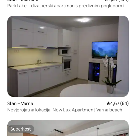
ParkLake – dizajnerski apartman s predivnim pogledom i
Netflixom
Stan – Varna
Prosječna ocje
4,67 (64)
Nevjerojatna lokacija: New Lux Apartment Varna beach
Superhost
Superhost