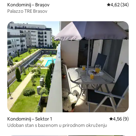
Kondominij – Brașov
Prosječna ocje
4,62 (34)
Palazzo TRE Brasov
Kondominij – Sektor 1
Prosječna ocj
4,56 (9)
Udoban stan s bazenom u prirodnom okruženju