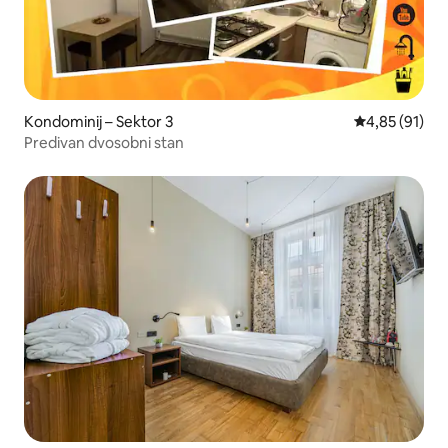
Kondominij – Sektor 3
Prosječna ocje
4,85 (91)
Predivan dvosobni stan