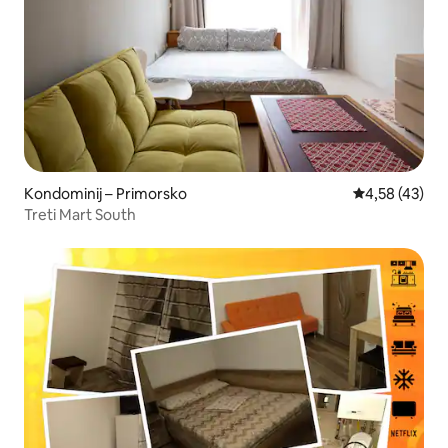
Kondominij – Primorsko
Prosječna ocje
4,58 (43)
Treti Mart South