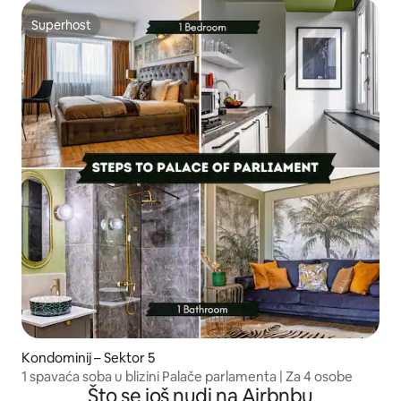
Superhost
Superhost
Kondominij – Sektor 5
1 spavaća soba u blizini Palače parlamenta | Za 4 osobe
Što se još nudi na Airbnbu