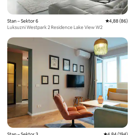
Stan – Sektor 6
Prosječna ocje
4,88 (86)
Luksuzni Westpark 2 Residence Lake View W2
Stan – Sektor 3
Prosječna ocjen
4,84 (194)