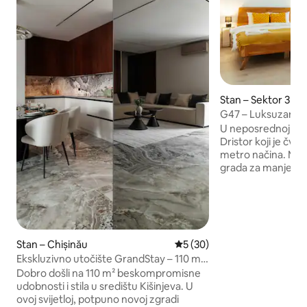
Stan – Sektor 3
G47 – Luksuzan i 
inspiriran slobod
U neposrednoj bliz
Dristor koji je čvo
metro načina. Mož
grada za manje od
podzemnom željeznicom. B
nalazi na bulevaru
je čisto i sigurno. Lokacija je vrlo
dostupna, možete
trgovački centar, 
Stan – Chișinău
Prosječna ocjena: 5/5, recen
5 (30)
Alexandru Ioan Cuz
Ekskluzivno utočište GrandStay – 110 m²
manje od 10 minut
raskoši
do Starog grada, U
Dobro došli na 110 m² beskompromisne
centar, Ikea Pallad
udobnosti i stila u središtu Kišinjeva. U
Jysk Pallady ili Me
ovoj svijetloj, potpuno novoj zgradi