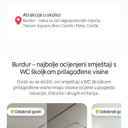
Atrakcije u okolici
Burdur – neka su od najpopularnijih mjesta
Taksim Square, Bran Castle i Peleș Castle
Burdur – najbolje ocijenjeni smještaji s
WC školjkom prilagođene visine
Gosti su se složili: ovi smještaji s WC školjkom
prilagođene visine imaju visoke ocjene u pogledu
lokacije, čistoće i drugih kriterija.
Odabrali gosti
Odabrali gosti
Među najviše rangiranima s oznakom „Odabrali gosti”
Među najviše ran