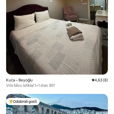
Kuća – Beyoğlu
Prosječna ocj
4,63 (8)
Vrlo blizu Istiklal 1+1 stan 301
Odabrali gosti
Među najviše rangiranima s oznakom „Odabrali gosti”