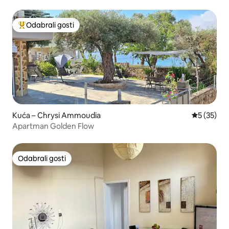
besplatan parking
Odabrali gosti
Među najviše rangiranima s oznakom „Odabrali gosti”
Kuća – Chrysi Ammoudia
Prosječna 
5 (35)
Apartman Golden Flow
Odabrali gosti
Odabrali gosti