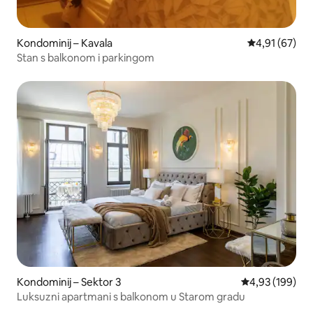
Kondominij – Kavala
Prosječna ocje
4,91 (67)
Stan s balkonom i parkingom
Kondominij – Sektor 3
Prosječna ocjen
4,93 (199)
Luksuzni apartmani s balkonom u Starom gradu