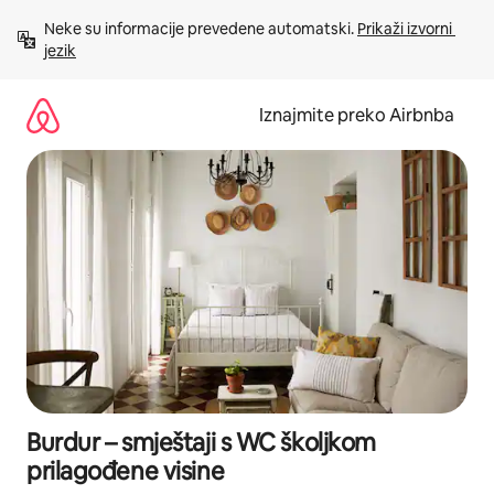
Prijeđi
Neke su informacije prevedene automatski. 
Prikaži izvorni 
na
jezik
sadržaj
Iznajmite preko Airbnba
Burdur – smještaji s WC školjkom
prilagođene visine