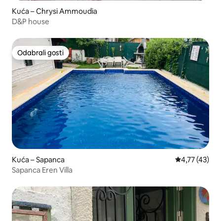
Kuća – Chrysi Ammoudia
D&P house
Odabrali gosti
Odabrali gosti
Kuća – Sapanca
Prosječna ocje
4,77 (43)
Sapanca Eren Villa