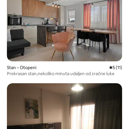
Stan – Otopeni
Prosječna 
5 (11)
Prekrasan stan,nekoliko minuta udaljen od zračne luke