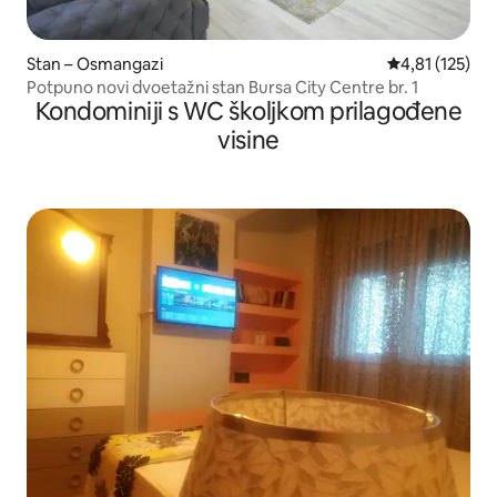
Stan – Osmangazi
Prosječna ocje
4,81 (125)
Potpuno novi dvoetažni stan Bursa City Centre br. 1
Kondominiji s WC školjkom prilagođene
visine