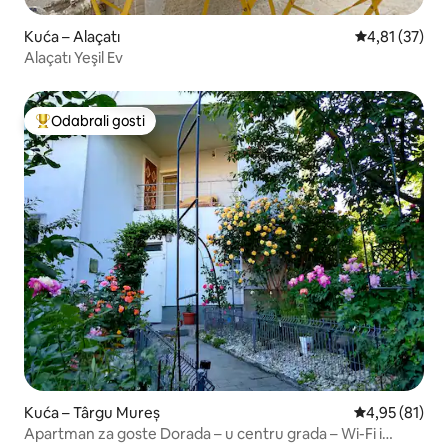
Kuća – Alaçatı
Prosječna ocje
4,81 (37)
Alaçatı Yeşil Ev
Odabrali gosti
Među najviše rangiranima s oznakom „Odabrali gosti”
Kuća – Târgu Mureș
Prosječna ocje
4,95 (81)
Apartman za goste Dorada – u centru grada – Wi-Fi i