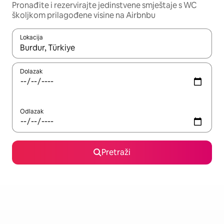
Pronađite i rezervirajte jedinstvene smještaje s WC
školjkom prilagođene visine na Airbnbu
Lokacija
Kada budu dostupni rezultati, moći ćete ih pregledati koristeći
Dolazak
Odlazak
Pretraži