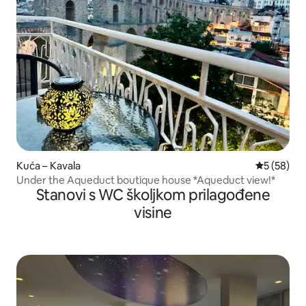
Kuća – Kavala
Prosječna o
5 (58)
Under the Aqueduct boutique house *Aqueduct view!*
Stanovi s WC školjkom prilagođene
visine