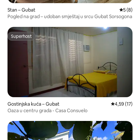
Stan – Gubat
Prosječna
5 (8)
Pogled na grad – udoban smještaj u srcu Gubat Sorsogona
Superhost
Superhost
Gostinjska kuća – Gubat
Prosječna ocje
4,59 (17)
Oaza u centru grada - Casa Consuelo