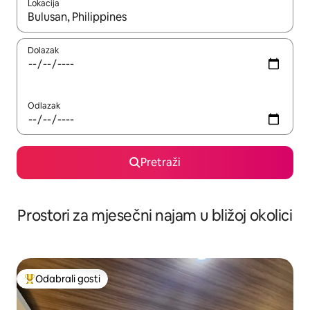
Lokacija
Kada budu dostupni rezultati, moći ćete ih pregledati koristeći
Dolazak
Odlazak
Pretraži
Prostori za mjesečni najam u bližoj okolici
Odabrali gosti
Među najviše rangiranima s oznakom „Odabrali gosti”