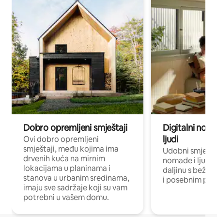
Dobro opremljeni smještaji
Digitalni noma
ljudi
Ovi dobro opremljeni
smještaji, među kojima ima
Udobni smještaj
drvenih kuća na mirnim
nomade i ljude 
lokacijama u planinama i
daljinu s bežič
stanova u urbanim sredinama,
i posebnim pro
imaju sve sadržaje koji su vam
potrebni u vašem domu.