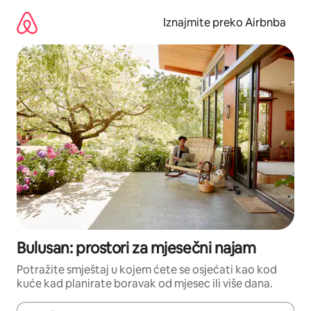
Prijeđi
na
Iznajmite preko Airbnba
sadržaj
Bulusan: prostori za mjesečni najam
Potražite smještaj u kojem ćete se osjećati kao kod
kuće kad planirate boravak od mjesec ili više dana.