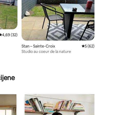
Prosječna ocjena: 4,69/5, recenzija: 32
4,69 (32)
Stan – Sainte-Croix
Prosječna ocjena: 5
5 (62)
Studio au coeur de la nature
ijene