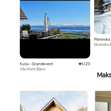
Planinska 
Ekološka 
pogledo
Kuća – Grandevent
Prosječna ocjena: 5
5 (21)
Vila Mont Blanc
Maks