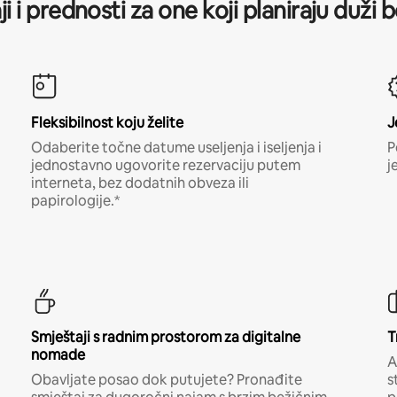
ji i prednosti za one koji planiraju duži 
Fleksibilnost koju želite
J
Odaberite točne datume useljenja i iseljenja i
P
jednostavno ugovorite rezervaciju putem
j
interneta, bez dodatnih obveza ili
papirologije.*
Smještaji s radnim prostorom za digitalne
T
nomade
A
Obavljate posao dok putujete? Pronađite
s