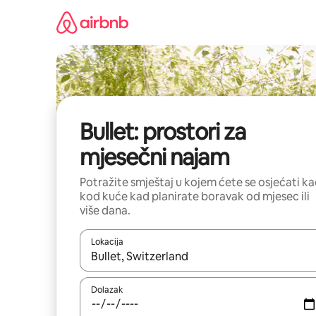
Prijeđi
na
sadržaj
Bullet: prostori za
mjesečni najam
Potražite smještaj u kojem ćete se osjećati k
kod kuće kad planirate boravak od mjesec ili
više dana.
Lokacija
Kada budu dostupni rezultati, moći ćete ih pregle
Dolazak