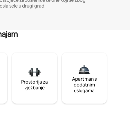
ostojeće zaposlenike te one koji se zbog
osla sele u drugi grad.
 najam
Apartman s
Prostorija za
dodatnim
vježbanje
uslugama