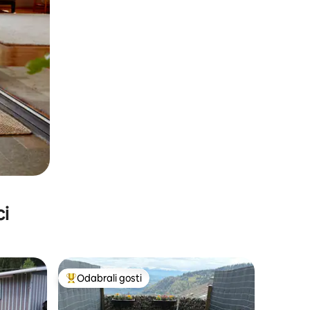
ci
Odabrali gosti
Među najviše rangiranima s oznakom „Odabrali gosti”