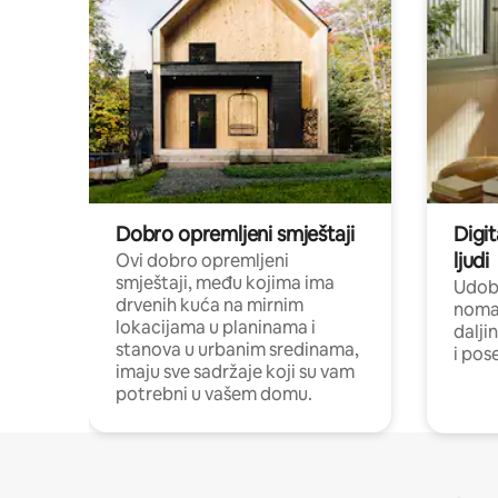
Dobro opremljeni smještaji
Digit
ljudi
Ovi dobro opremljeni
smještaji, među kojima ima
Udobn
drvenih kuća na mirnim
nomad
lokacijama u planinama i
dalji
stanova u urbanim sredinama,
i pos
imaju sve sadržaje koji su vam
potrebni u vašem domu.