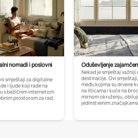
alni nomadi i poslovni
Oduševljenje zajamče
Nekad je smještaj važniji
destinacije. Ovi smještaji
i smještaji za digitalne
među kojima su drvene k
e i ljude koji rade na
na liticama i kuće na bro
nu s bežičnim internetom
mirnom okruženju, obiluj
ebnim prostorom za rad.
jedinstvenim značajkama