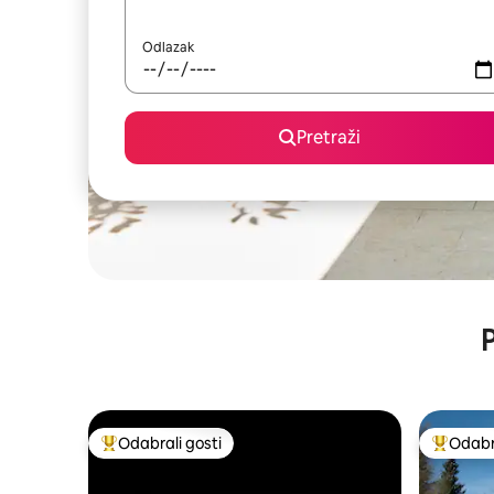
Odlazak
Pretraži
P
Odabrali gosti
Odabra
Među najviše rangiranima s oznakom „Odabrali gosti”
Među naj