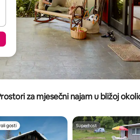
rostori za mjesečni najam u bližoj okoli
li gosti
Superhost
više rangiranima s oznakom „Odabrali gosti”
Superhost