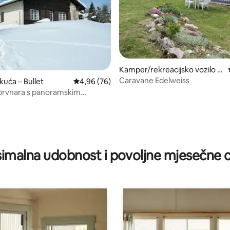
Kamper/rekreacijsko vozilo –
Bullet
Caravane Edelweiss
kuća – Bullet
Prosječna ocjena: 4,96/5, recenzija: 76
4,96 (76)
brvnara s panoramskim
m
/5, recenzija: 21
imalna udobnost i povoljne mjesečne c