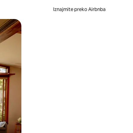
Iznajmite preko Airbnba
li prelaskom prstom po zaslonu.