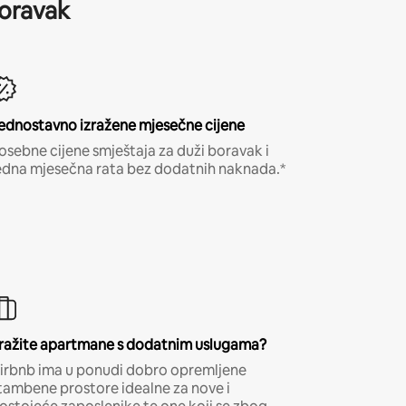
boravak
ednostavno izražene mjesečne cijene
osebne cijene smještaja za duži boravak i
edna mjesečna rata bez dodatnih naknada.*
ražite apartmane s dodatnim uslugama?
irbnb ima u ponudi dobro opremljene
tambene prostore idealne za nove i