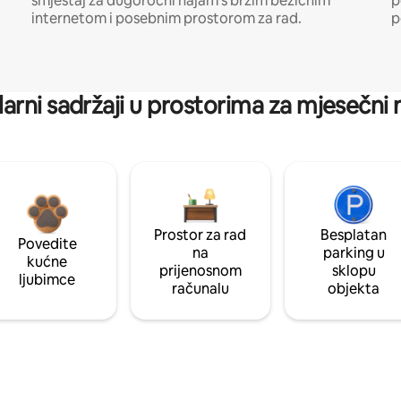
smještaj za dugoročni najam s brzim bežičnim
p
internetom i posebnim prostorom za rad.
p
arni sadržaji u prostorima za mjesečni
Prostor za rad
Besplatan
Povedite
na
parking u
kućne
prijenosnom
sklopu
ljubimce
računalu
objekta