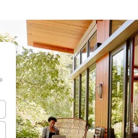
ao
dati koristeći se strelicama prema gore i prema dolje, kao i dodirom i