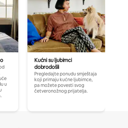
no
Kućni su ljubimci
dobrodošli
 od
,
Pregledajte ponudu smještaja
uće
koji primaju kućne ljubimce,
du u
pa možete povesti svog
u
četveronožnog prijatelja.
.