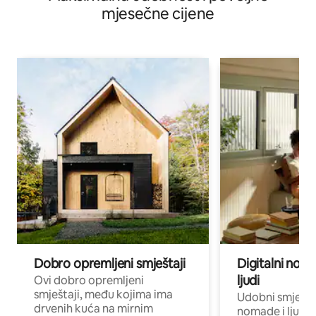
mjesečne cijene
Dobro opremljeni smještaji
Digitalni noma
ljudi
Ovi dobro opremljeni
smještaji, među kojima ima
Udobni smještaj
drvenih kuća na mirnim
nomade i ljude 