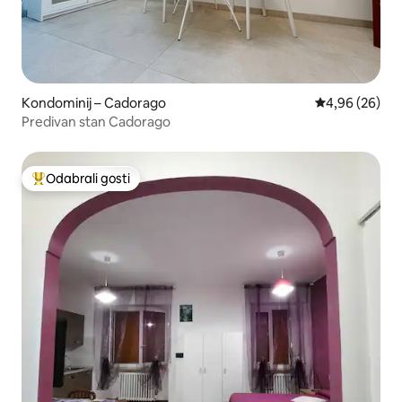
Kondominij – Cadorago
Prosječna ocje
4,96 (26)
Predivan stan Cadorago
Odabrali gosti
Među najviše rangiranima s oznakom „Odabrali gosti”