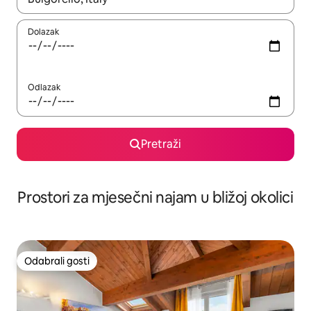
Dolazak
Odlazak
Pretraži
Prostori za mjesečni najam u bližoj okolici
Odabrali gosti
Odabrali gosti