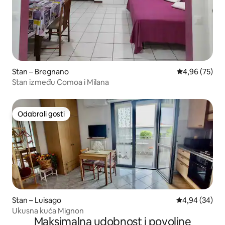
Stan – Bregnano
Prosječna ocje
4,96 (75)
Stan između Comoa i Milana
Odabrali gosti
Odabrali gosti
Stan – Luisago
Prosječna ocje
4,94 (34)
Ukusna kuća Mignon
Maksimalna udobnost i povoljne