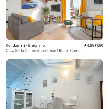
Kondominij – Bregnano
Prosječna ocjen
4,98 (139)
Casa Gialla 7a – novi apartman Milano i Como