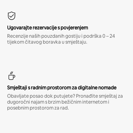
Ugovarajte rezervacije s povjerenjem
Recenzije naših pouzdanih gostiju i podrška 0 – 24
tijekom čitavog boravka u smještaju.
Smještaji s radnim prostorom za digitalne nomade
Obavljate posao dok putujete? Pronađite smještaj za
dugoročni najam s brzim bežičnim internetom i
posebnim prostorom za rad.