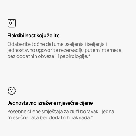
Fleksibilnost koju želite
Odaberite točne datume useljenja i iseljenja i
jednostavno ugovorite rezervaciju putem interneta,
bez dodatnih obveza ili papirologije.*
Jednostavno izražene mjesečne cijene
Posebne cijene smještaja za duži boravak i jedna
mjesečna rata bez dodatnih naknada.*