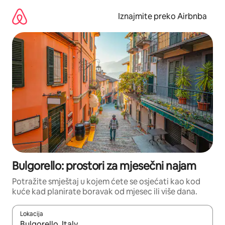
Prijeđi
na
Iznajmite preko Airbnba
sadržaj
Bulgorello: prostori za mjesečni najam
Potražite smještaj u kojem ćete se osjećati kao kod
kuće kad planirate boravak od mjesec ili više dana.
Lokacija
Kada budu dostupni rezultati, moći ćete ih pregledati koristeći