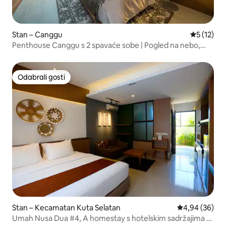
Stan – Canggu
Prosječna 
5 (12)
Penthouse Canggu s 2 spavaće sobe | Pogled na nebo,
sauna, ledena kupka
Odabrali gosti
Odabrali gosti
Stan – Kecamatan Kuta Selatan
Prosječna ocje
4,94 (36)
Umah Nusa Dua #4, A homestay s hotelskim sadržajima s