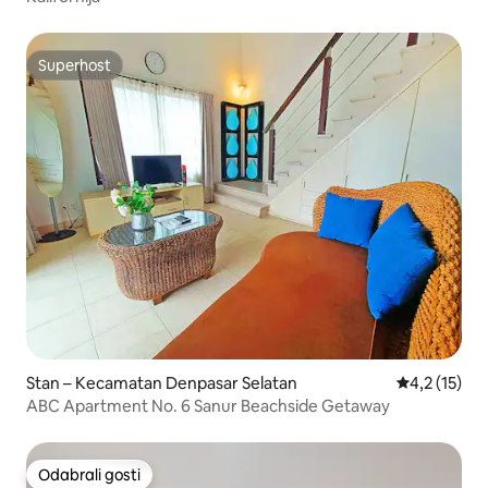
Superhost
Superhost
Stan – Kecamatan Denpasar Selatan
Prosječna oc
4,2 (15)
ABC Apartment No. 6 Sanur Beachside Getaway
Odabrali gosti
Odabrali gosti