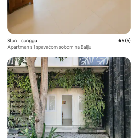
Stan – canggu
Prosječna
5 (5)
Apartman s 1 spavaćom sobom na Baliju