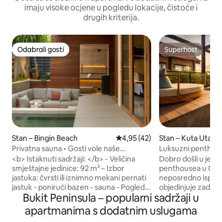
imaju visoke ocjene u pogledu lokacije, čistoće i
drugih kriterija.
Odabrali gosti
Superhost
Odabrali gosti
Superhost
Stan – Bingin Beach
Prosječna ocjena: 4,95/5, recen
4,95 (42)
Stan – Kuta Utara
Privatna sauna • Gosti vole naše
Luksuzni penthous
gostoprimstvo • Bingin
privatnim bazenom
<b> Istaknuti sadržaji: </b> - Veličina
Dobro došli u jeda
smještajne jedinice: 92 m² – Izbor
penthousea u Can
jastuka: čvrsti ili iznimno mekani pernati
neposredno ispred
jastuk - ponirući bazen - sauna - Pogled
objedinjuje zadivlj
Bukit Peninsula – popularni sadržaji u
na vrt – voda filtrirana uobičajenim
moderan dizajn i k
postupkom koji se upotrebljava u
živopisnoj balijskoj četvrti.
apartmanima s dodatnim uslugama
kućanstvu, sigurna za tuširanje i piće
uz zvuk valova i už