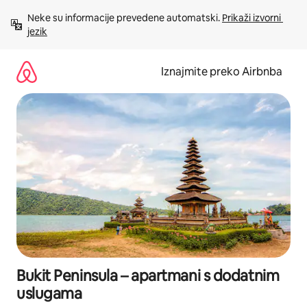
Prijeđi
Neke su informacije prevedene automatski. 
Prikaži izvorni 
na
jezik
sadržaj
Iznajmite preko Airbnba
Bukit Peninsula – apartmani s dodatnim
uslugama