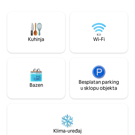
Probudite se uz zvukove prirode i
sunca koji oduzima
zakoračite u svoju privatnu vrtnu oazu s
privatnog bazena na krov
malim bazenom, udubljenim garniturom
za poduzetnike, kre
za sjedenje i bujnim zelenilom.
nomade koji žele už
Namijenjeno parovima ili samostalnim
pronaći inspiraciju Nekoliko koraka od
putnicima koji traže miran luksuz i odmor
kluba Finns Beach C
uz punu svjesnost. Dodajte još malo i
restorana, savršen
Kuhinja
Wi-Fi
uživajte u dodatnom prostoru i
balijskog načina ži
sadržajima: https://airbnb.com/h/lru-e
Besplatan parking
Bazen
u sklopu objekta
Klima-uređaj