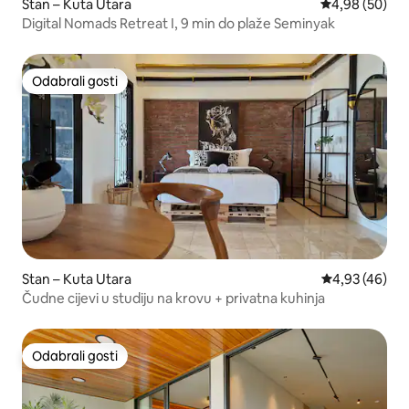
Stan – Kuta Utara
Prosječna ocje
4,98 (50)
Digital Nomads Retreat I, 9 min do plaže Seminyak
Odabrali gosti
Odabrali gosti
Stan – Kuta Utara
Prosječna ocje
4,93 (46)
Čudne cijevi u studiju na krovu + privatna kuhinja
Odabrali gosti
Odabrali gosti