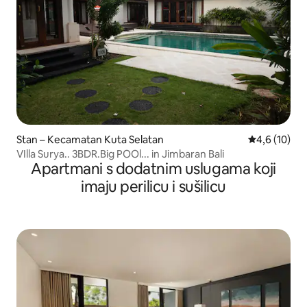
Stan – Kecamatan Kuta Selatan
Prosječna oc
4,6 (10)
VIlla Surya.. 3BDR.Big POOl... in Jimbaran Bali
Apartmani s dodatnim uslugama koji
imaju perilicu i sušilicu