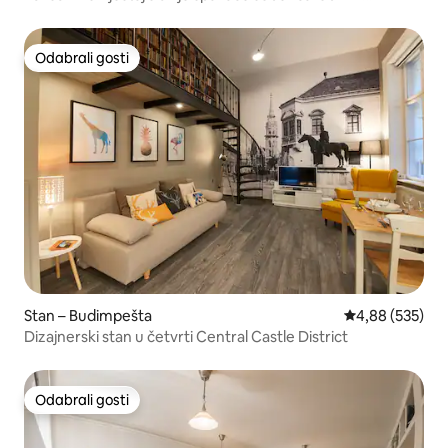
pogledom na Dunav
Odabrali gosti
Odabrali gosti
Stan – Budimpešta
Prosječna ocjen
4,88 (535)
Dizajnerski stan u četvrti Central Castle District
Odabrali gosti
Odabrali gosti