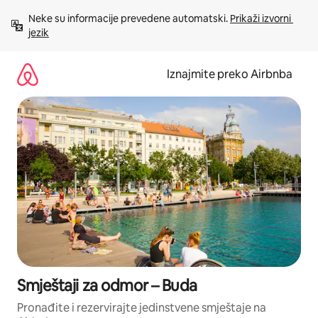
Prijeđi
Neke su informacije prevedene automatski. 
Prikaži izvorni 
na
jezik
sadržaj
Iznajmite preko Airbnba
Smještaji za odmor – Buda
Pronađite i rezervirajte jedinstvene smještaje na