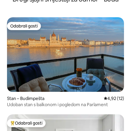
Budimpešte, u blizini opere, bazilike sv.
St. Stephena, zgrade mađarskog
parlamenta, trgovačkog centra
WestEnda i poznatih gradskih ruševina
barova.
Odabrali gosti
Odabrali gosti
Stan – Budimpešta
Prosječna ocje
4,92 (12)
Udoban stan s balkonom i pogledom na Parlament
Odabrali gosti
Među najviše rangiranima s oznakom „Odabrali gosti”