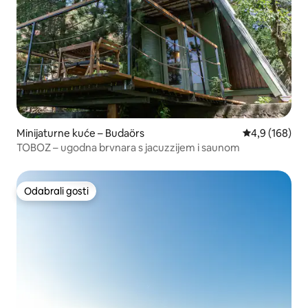
Minijaturne kuće – Budaörs
Prosječna ocje
4,9 (168)
TOBOZ – ugodna brvnara s jacuzzijem i saunom
Odabrali gosti
Odabrali gosti