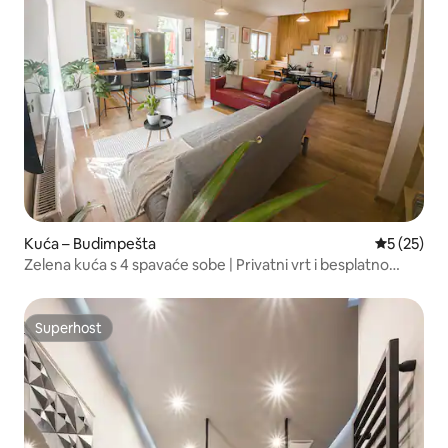
Kuća – Budimpešta
Prosječna 
5 (25)
Zelena kuća s 4 spavaće sobe | Privatni vrt i besplatno
parkiralište
Superhost
Superhost