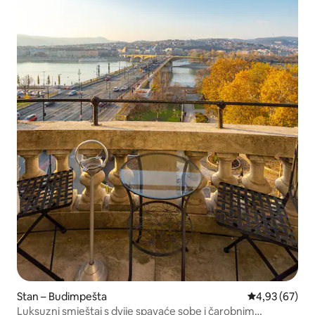
Stan – Budimpešta
Prosječna ocje
4,93 (67)
Luksuzni smještaj s dvije spavaće sobe i čarobnim