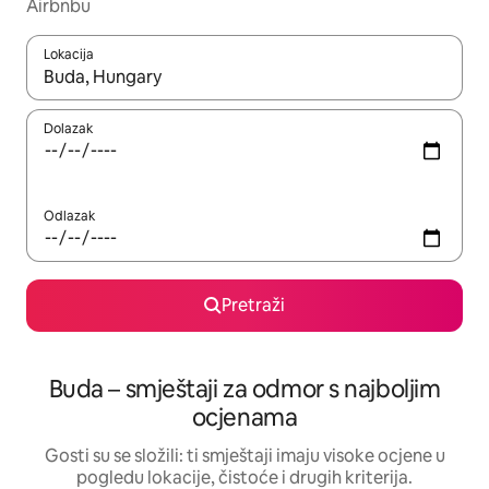
Airbnbu
Lokacija
Kada budu dostupni rezultati, moći ćete ih pregledati koristeći
Dolazak
Odlazak
Pretraži
Buda – smještaji za odmor s najboljim
ocjenama
Gosti su se složili: ti smještaji imaju visoke ocjene u
pogledu lokacije, čistoće i drugih kriterija.