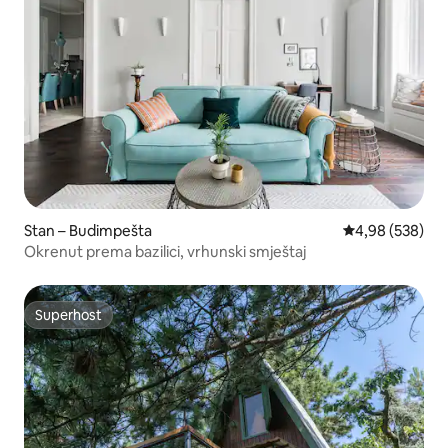
Stan – Budimpešta
Prosječna ocjen
4,98 (538)
Okrenut prema bazilici, vrhunski smještaj
Superhost
Superhost