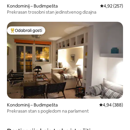
Kondominij – Budimpešta
Prosječna ocjen
4,92 (257)
Prekrasan trosobni stan jedinstvenog dizajna
Odabrali gosti
Među najviše rangiranima s oznakom „Odabrali gosti”
Kondominij – Budimpešta
Prosječna ocjen
4,94 (388)
Prekrasan stan s pogledom na parlament