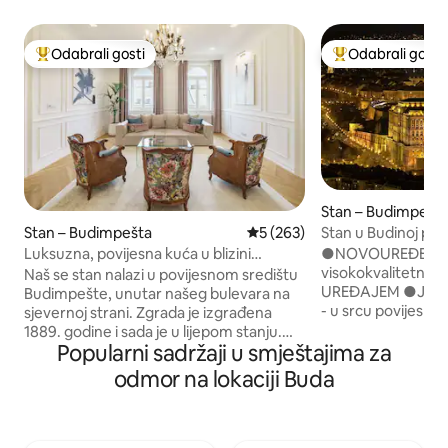
Odabrali gosti
Odabrali gosti
Među najviše rangiranima s oznakom „Odabrali gosti”
Među najviše ran
Stan – Budimpešt
Stan u Budinoj pala
Stan – Budimpešta
Prosječna ocjena: 5/5, recenz
5 (263)
●NOVOUREĐENI, sv
Luksuzna, povijesna kuća u blizini
visokokvalitetni d
znamenitosti u centru grada
Naš se stan nalazi u povijesnom središtu
UREĐAJEM ●JED
Budimpešte, unutar našeg bulevara na
- u srcu povijes
sjevernoj strani. Zgrada je izgrađena
DVORCA ●POGLED 
1889. godine i sada je u lijepom stanju.
●BESPLATAN WI-F
Popularni sadržaji u smještajima za
Stan je najkvalitetniji u svakom detalju.
●PERILICA ●AUT
Oprema: brzi Wi-Fi, Samsung Smart
odmor na lokaciji Buda
metara ●SIGURN
SUHD"65"TV (Netflix,Youtube), kabelski
zgrada u najklasični
HD kanali, perilica za rublje, sušilica,
Budimpešte ●P
glačalo, stalak za sušenje rublja. Vrhunski
KUHINJA ●Ovdje s
klima-uređaj Kuhinja: mikrovalna