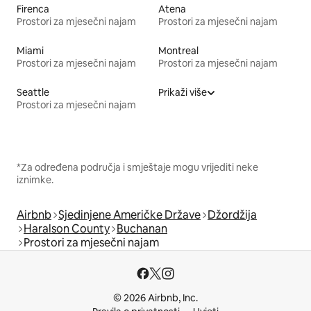
Firenca
Atena
Prostori za mjesečni najam
Prostori za mjesečni najam
Miami
Montreal
Prostori za mjesečni najam
Prostori za mjesečni najam
Seattle
Prikaži više
Prostori za mjesečni najam
*Za određena područja i smještaje mogu vrijediti neke
iznimke.
Airbnb
Sjedinjene Američke Države
Džordžija
Haralson County
Buchanan
Prostori za mjesečni najam
© 2026 Airbnb, Inc.