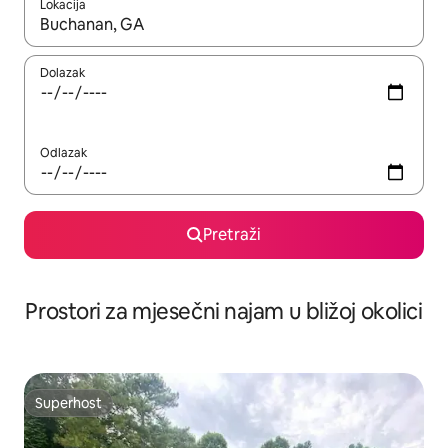
Lokacija
Kada budu dostupni rezultati, moći ćete ih pregledati koristeći
Dolazak
Odlazak
Pretraži
Prostori za mjesečni najam u bližoj okolici
Superhost
Superhost