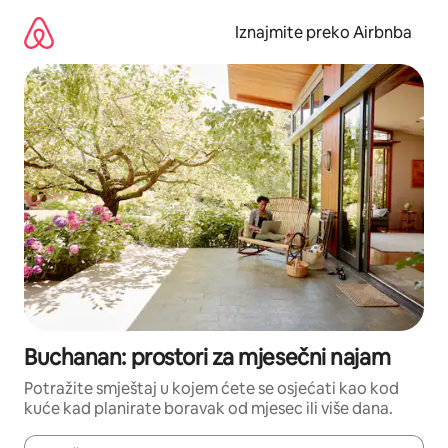
Prijeđi
na
Iznajmite preko Airbnba
sadržaj
Buchanan: prostori za mjesečni najam
Potražite smještaj u kojem ćete se osjećati kao kod
kuće kad planirate boravak od mjesec ili više dana.