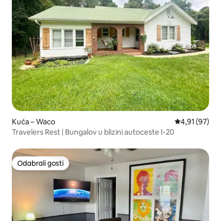
Kuća – Waco
Prosječna ocje
4,91 (97)
Travelers Rest | Bungalov u blizini autoceste I-20
Odabrali gosti
Odabrali gosti