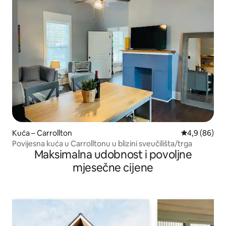
Kuća – Carrollton
Prosječna ocj
4,9 (86)
Povijesna kuća u Carrolltonu u blizini sveučilišta/trga
Maksimalna udobnost i povoljne
mjesečne cijene