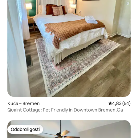
Kuća – Bremen
Prosječna ocje
4,83 (54)
Quaint Cottage: Pet Friendly in Downtown Bremen,Ga
Odabrali gosti
Odabrali gosti