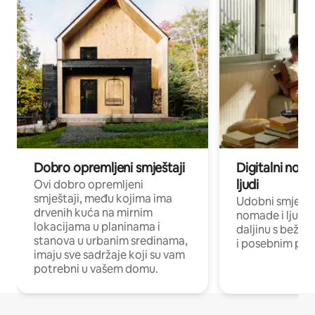
Dobro opremljeni smještaji
Digitalni noma
ljudi
Ovi dobro opremljeni
smještaji, među kojima ima
Udobni smještaj
drvenih kuća na mirnim
nomade i ljude 
lokacijama u planinama i
daljinu s bežič
stanova u urbanim sredinama,
i posebnim pro
imaju sve sadržaje koji su vam
potrebni u vašem domu.