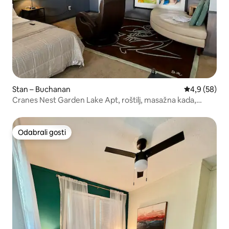
Stan – Buchanan
Prosječna ocj
4,9 (58)
Cranes Nest Garden Lake Apt, roštilj, masažna kada,
čamac.
Odabrali gosti
Odabrali gosti