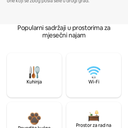
one koji se zbog posla sele u drugi grad.
Popularni sadržaji u prostorima za
mjesečni najam
Kuhinja
Wi-Fi
Prostor za rad na