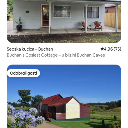
Seoska kućica – Buchan
Prosječna ocje
4,96 (75)
Buchan's Cosiest Cottage – u blizini Buchan Caves
Odabrali gosti
Odabrali gosti