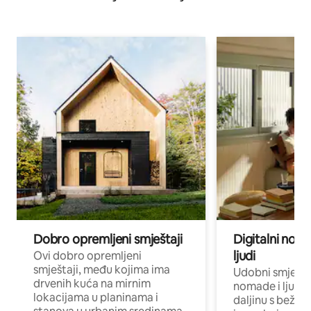
Dobro opremljeni smještaji
Digitalni noma
ljudi
Ovi dobro opremljeni
smještaji, među kojima ima
Udobni smještaj
drvenih kuća na mirnim
nomade i ljude 
lokacijama u planinama i
daljinu s bežič