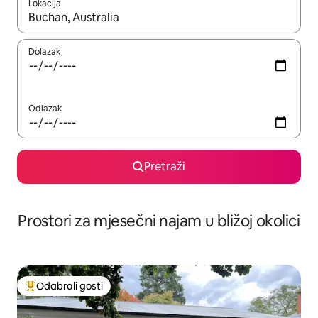
Lokacija
Kada budu dostupni rezultati, moći ćete ih pregledati koristeći
Dolazak
Odlazak
Pretraži
Prostori za mjesečni najam u bližoj okolici
Odabrali gosti
Među najviše rangiranima s oznakom „Odabrali gosti”