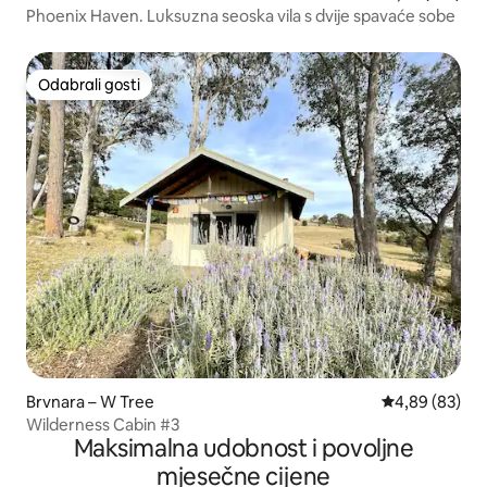
Phoenix Haven. Luksuzna seoska vila s dvije spavaće sobe
Odabrali gosti
Odabrali gosti
Brvnara – W Tree
Prosječna ocje
4,89 (83)
Wilderness Cabin #3
Maksimalna udobnost i povoljne
mjesečne cijene