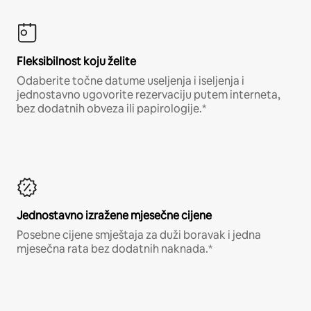
Fleksibilnost koju želite
Odaberite točne datume useljenja i iseljenja i
jednostavno ugovorite rezervaciju putem interneta,
bez dodatnih obveza ili papirologije.*
Jednostavno izražene mjesečne cijene
Posebne cijene smještaja za duži boravak i jedna
mjesečna rata bez dodatnih naknada.*