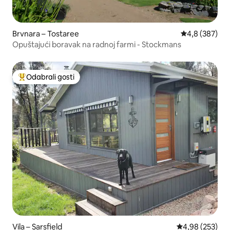
Brvnara – Tostaree
Prosječna ocje
4,8 (387)
Opuštajući boravak na radnoj farmi - Stockmans
Odabrali gosti
Među najviše rangiranima s oznakom „Odabrali gosti”
Vila – Sarsfield
Prosječna ocjen
4,98 (253)