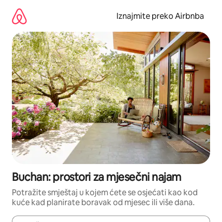
Prijeđi
na
Iznajmite preko Airbnba
sadržaj
Buchan: prostori za mjesečni najam
Potražite smještaj u kojem ćete se osjećati kao kod
kuće kad planirate boravak od mjesec ili više dana.