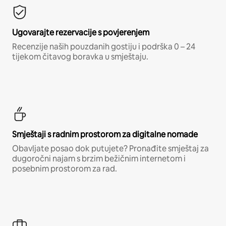
Ugovarajte rezervacije s povjerenjem
Recenzije naših pouzdanih gostiju i podrška 0 – 24
tijekom čitavog boravka u smještaju.
Smještaji s radnim prostorom za digitalne nomade
Obavljate posao dok putujete? Pronađite smještaj za
dugoročni najam s brzim bežičnim internetom i
posebnim prostorom za rad.