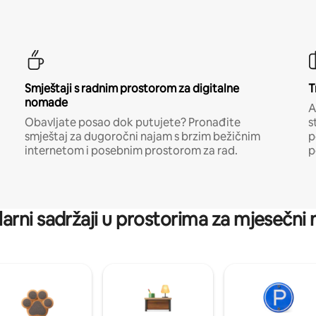
Smještaji s radnim prostorom za digitalne
T
nomade
A
Obavljate posao dok putujete? Pronađite
s
smještaj za dugoročni najam s brzim bežičnim
p
internetom i posebnim prostorom za rad.
p
arni sadržaji u prostorima za mjesečni