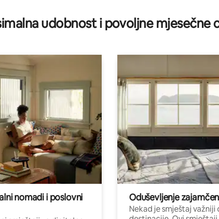
5, recenzija: 62
imalna udobnost i povoljne mjesečne c
alni nomadi i poslovni
Oduševljenje zajamče
Nekad je smještaj važniji
destinacije. Ovi smještaji