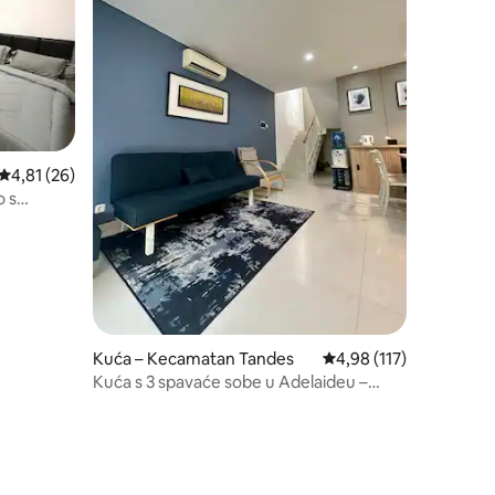
Prosječna ocjena: 4,81/5, recenzija: 26
4,81 (26)
o s
Kuća – Kecamatan Tandes
Prosječna ocjena: 4,98/
4,98 (117)
Kuća s 3 spavaće sobe u Adelaideu –
utočište u gradu