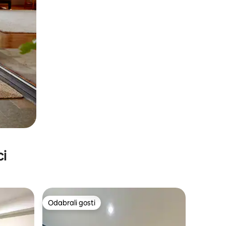
ci
Odabrali gosti
Odabrali gosti