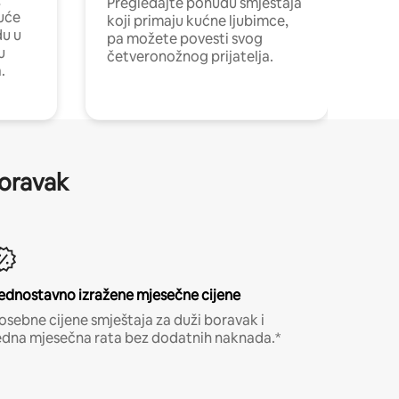
Pregledajte ponudu smještaja
uće
koji primaju kućne ljubimce,
du u
pa možete povesti svog
u
četveronožnog prijatelja.
.
boravak
ednostavno izražene mjesečne cijene
osebne cijene smještaja za duži boravak i
edna mjesečna rata bez dodatnih naknada.*