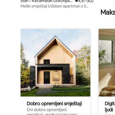
Stan – Kecamatan Dukuhpaki
Prosječna ocjena: 4,97/
4,97 (62)
s
Meliin smještaj| Udoban apartman s 3
Maks
spavaće sobe|88Avenue West Sby
Dobro opremljeni smještaji
Digit
ljudi
Ovi dobro opremljeni
smještaji, među kojima ima