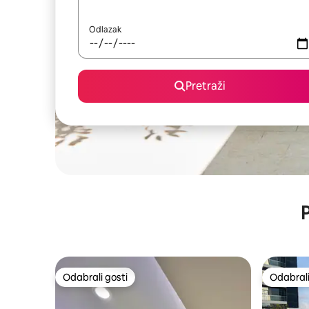
Odlazak
Pretraži
P
Odabrali gosti
Odabrali
Odabrali gosti
Odabrali