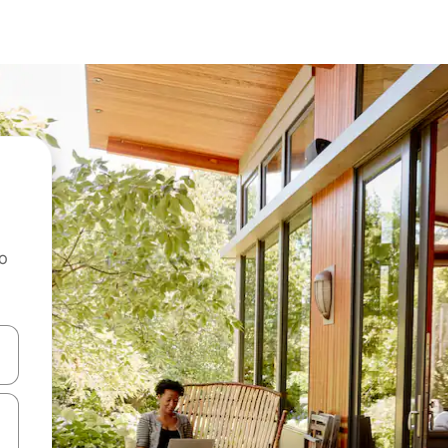
ao
dati koristeći se strelicama prema gore i prema dolje, kao i dodirom i