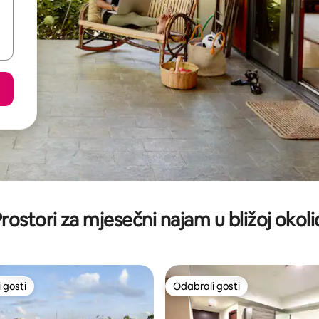
rostori za mjesečni najam u bližoj okoli
 gosti
Odabrali gosti
 gosti
Odabrali gosti