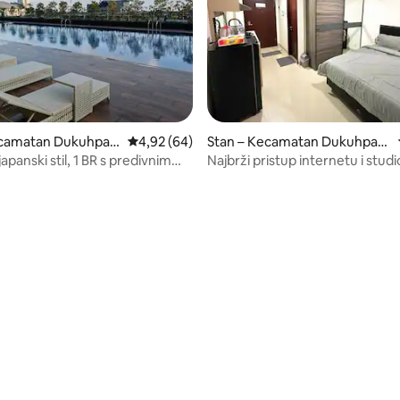
ecamatan Dukuhpaki
Prosječna ocjena: 4,92/5, recenzija: 64
4,92 (64)
Stan – Kecamatan Dukuhpaki
s
panski stil, 1 BR s predivnim
Najbrži pristup internetu i studi
 na grad
nevjerojatnim pogledom