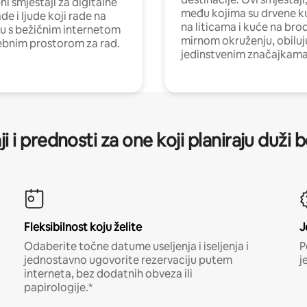
i smještaji za digitalne
među kojima su drvene k
e i ljude koji rade na
na liticama i kuće na bro
nu s bežičnim internetom
mirnom okruženju, obiluj
ebnim prostorom za rad.
jedinstvenim značajkama
ji i prednosti za one koji planiraju duži 
Fleksibilnost koju želite
J
Odaberite točne datume useljenja i iseljenja i
P
jednostavno ugovorite rezervaciju putem
j
interneta, bez dodatnih obveza ili
papirologije.*