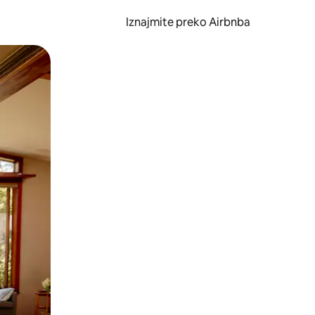
Iznajmite preko Airbnba
li prelaskom prstom po zaslonu.