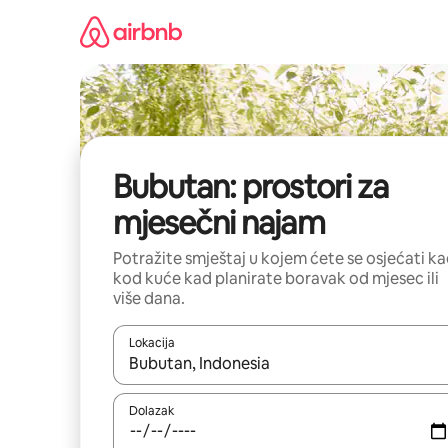
Prijeđi
na
sadržaj
Bubutan: prostori za
mjesečni najam
Potražite smještaj u kojem ćete se osjećati k
kod kuće kad planirate boravak od mjesec ili
više dana.
Lokacija
Kada budu dostupni rezultati, moći ćete ih pregle
Dolazak