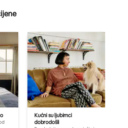
ijene
no
Kućni su ljubimci
dobrodošli
 od
,