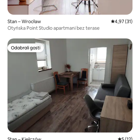
Stan – Wrocław
Prosječna ocje
4,97 (31)
Otyńska Point Studio apartmani bez terase
Odabrali gosti
Odabrali gosti
Stan – Kiełczów
Prosječna 
5 (12)