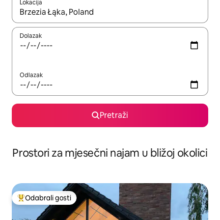
Lokacija
Kada budu dostupni rezultati, moći ćete ih pregledati koristeći
Dolazak
Odlazak
Pretraži
Prostori za mjesečni najam u bližoj okolici
Odabrali gosti
Među najviše rangiranima s oznakom „Odabrali gosti”