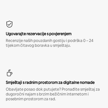
Ugovarajte rezervacije s povjerenjem
Recenzije naših pouzdanih gostiju i podrška 0 – 24
tijekom čitavog boravka u smještaju.
Smještaji s radnim prostorom za digitalne nomade
Obavljate posao dok putujete? Pronađite smještaj za
dugoročni najam s brzim bežičnim internetom i
posebnim prostorom za rad.