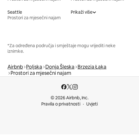
Seattle
Prikaži više
Prostori za mjesečni najam
*Za određena područja i smještaje mogu vrijediti neke
iznimke.
Airbnb
Poljska
Donja Šleska
Brzezia Łąka
Prostori za mjesečni najam
© 2026 Airbnb, Inc.
Pravila o privatnosti
Uvjeti