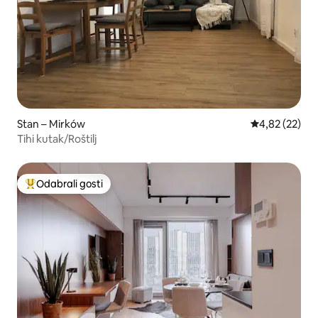
Stan – Mirków
Prosječna ocje
4,82 (22)
Tihi kutak/Roštilj
Odabrali gosti
Među najviše rangiranima s oznakom „Odabrali gosti”