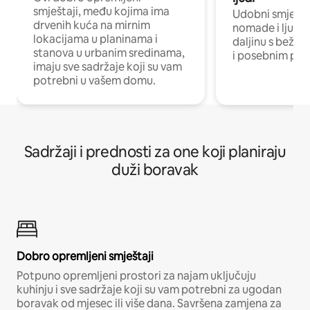
smještaji, među kojima ima
Udobni smještaj
drvenih kuća na mirnim
nomade i ljude 
lokacijama u planinama i
daljinu s bežič
stanova u urbanim sredinama,
i posebnim pro
imaju sve sadržaje koji su vam
potrebni u vašem domu.
Sadržaji i prednosti za one koji planiraju
duži boravak
Dobro opremljeni smještaji
Potpuno opremljeni prostori za najam uključuju
kuhinju i sve sadržaje koji su vam potrebni za ugodan
boravak od mjesec ili više dana. Savršena zamjena za