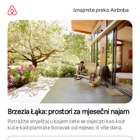
Prijeđi
na
Iznajmite preko Airbnba
sadržaj
Brzezia Łąka: prostori za mjesečni najam
Potražite smještaj u kojem ćete se osjećati kao kod
kuće kad planirate boravak od mjesec ili više dana.