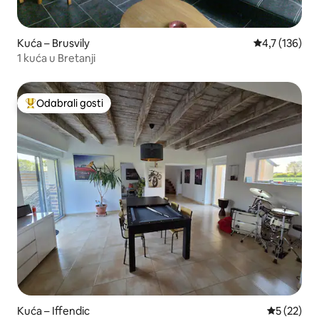
Kuća – Brusvily
Prosječna ocj
4,7 (136)
1 kuća u Bretanji
Odabrali gosti
Među najviše rangiranima s oznakom „Odabrali gosti”
Kuća – Iffendic
Prosječna 
5 (22)