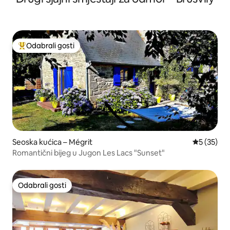
Odabrali gosti
Među najviše rangiranima s oznakom „Odabrali gosti”
Seoska kućica – Mégrit
Prosječna 
5 (35)
Romantični bijeg u Jugon Les Lacs "Sunset"
Odabrali gosti
Odabrali gosti