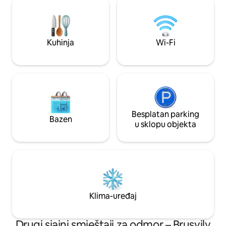
samo boravak u 
Dvostruka masažna kada sa zvjezdanim
smještaju učinit ć
nebom na stropu • Tajna soba sa stolom
nezaboravnim.
za masažu i saunom • Dnevni boravak s
parnim kaminom i pametnim
Kuhinja
Wi-Fi
televizorom • Kupaonica s dvostrukom
tuš-kadom • Kauč Tantra
Besplatan parking
Bazen
u sklopu objekta
Klima-uređaj
Drugi sjajni smještaji za odmor – Brusvily