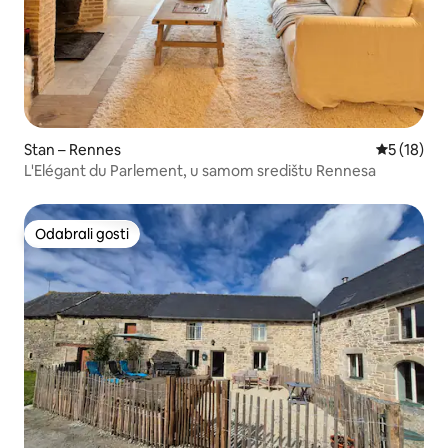
Stan – Rennes
Prosječna 
5 (18)
L'Elégant du Parlement, u samom središtu Rennesa
Odabrali gosti
Odabrali gosti