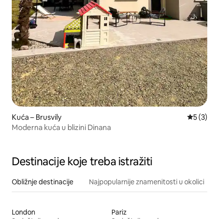
Kuća – Brusvily
Prosječna
5 (3)
Moderna kuća u blizini Dinana
Destinacije koje treba istražiti
Obližnje destinacije
Najpopularnije znamenitosti u okolici
London
Pariz