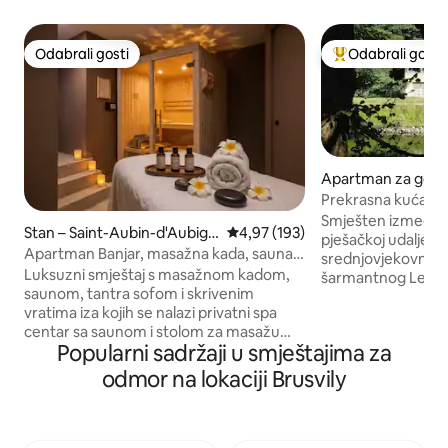
Odabrali gosti
Odabrali gosti
Odabrali gosti
Među najviše ran
Apartman za goste
y
Prekrasna kuća uz r
luke Dinan
Smješten između rijeke i šu
Stan – Saint-Aubin-d'Aubign
Prosječna ocjena: 4,97/5, recenzi
4,97 (193)
pješačkoj udaljeno
é
Apartman Banjar, masažna kada, sauna i
srednjovjekovnog 
tajna soba
Luksuzni smještaj s masažnom kadom,
šarmantnog Lehona
saunom, tantra sofom i skrivenim
udobni dom nudi 
vratima iza kojih se nalazi privatni spa
prekrasno mjesto 
centar sa saunom i stolom za masažu
delicijama koje se
Popularni sadržaji u smještajima za
Priuštite si opuštajući odmor u ovom
čarobnom kutku Bretan
veličanstvenom smještaju za dvoje,
ljubitelj prirode, po
odmor na lokaciji Brusvily
površine 66 m², inspiriranom Balijem.
može pronaći na v
Potpuno opremljeno i udobno: •
kratkoj vožnji do obale. Dizaj
Apartman s bračnim krevetom
uživa u okruženju
(180x200) i vrhunskom posteljinom •