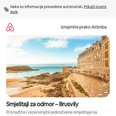
Prijeđi
Neke su informacije prevedene automatski. 
Prikaži izvorni 
na
jezik
sadržaj
Iznajmite preko Airbnba
Smještaji za odmor – Brusvily
Pronađite i rezervirajte jedinstvene smještaje na