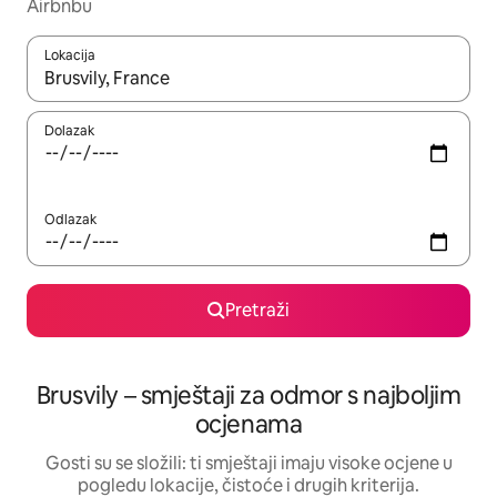
Airbnbu
Lokacija
Kada budu dostupni rezultati, moći ćete ih pregledati koristeći
Dolazak
Odlazak
Pretraži
Brusvily – smještaji za odmor s najboljim
ocjenama
Gosti su se složili: ti smještaji imaju visoke ocjene u
pogledu lokacije, čistoće i drugih kriterija.