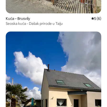
Kuća – Brusvily
Prosječna
5 (6)
Seoska kuća - Dašak prirode u Taiju