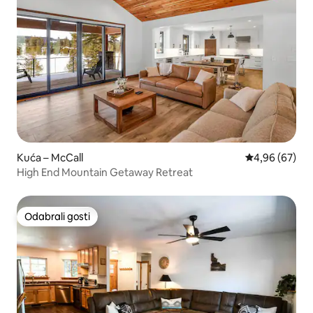
Kuća – McCall
Prosječna ocje
4,96 (67)
High End Mountain Getaway Retreat
Odabrali gosti
Odabrali gosti