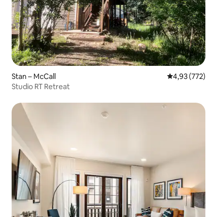
Stan – McCall
Prosječna ocjen
4,93 (772)
Studio RT Retreat