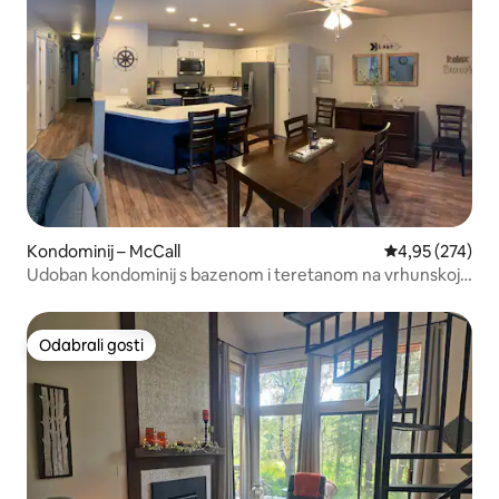
Kondominij – McCall
Prosječna ocjen
4,95 (274)
Udoban kondominij s bazenom i teretanom na vrhunskoj
lokaciji McCall
Odabrali gosti
Odabrali gosti