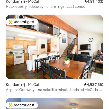
Kondominij – McCall
Prosječna ocjen
4,91 (403)
Huckleberry hideaway - charming mccall condo
Odabrali gosti
Među najviše rangiranima s oznakom „Odabrali gosti”
Kondominij – McCall
Prosječna ocjen
4,93 (166)
Aspens Getaway – na nekoliko minuta hoda od McCalla i
plaže
Odabrali gosti
Među najviše rangiranima s oznakom „Odabrali gosti”