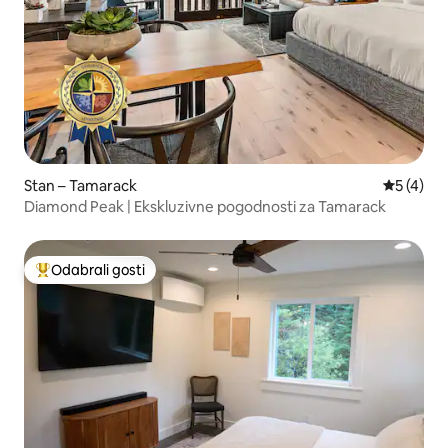
Stan – Tamarack
Prosječna
5 (4)
Diamond Peak | Ekskluzivne pogodnosti za Tamarack
Odabrali gosti
Među najviše rangiranima s oznakom „Odabrali gosti”