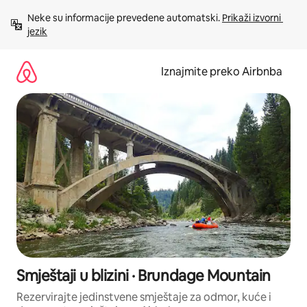
Prijeđi
Neke su informacije prevedene automatski. 
Prikaži izvorni 
na
jezik
sadržaj
Iznajmite preko Airbnba
Smještaji u blizini · Brundage Mountain
Rezervirajte jedinstvene smještaje za odmor, kuće i