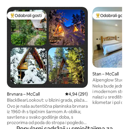
Odabrali gosti
Odabrali gosti
Među najviše rangiranima s oznakom „Odabrali gosti”
Među najviše ran
Stan – McCall
Alpenglow Studio 
kada
Neka bude jednos
i modernom studio
Brvnara – McCall
Prosječna ocjena: 4,94/5, recenz
4,94 (291)
nalazi u središtu g
BlackBearLookout: u blizini grada, plaža,
kilometar i pol od 
staza i još mnogo toga
Ovo je naša autentična planinska brvnara
jezera Payette. Is
iz 1960-ih s tipičnim šarmom A-oblika;
bračnim krevetom
savršena u svako godišnje doba, s
masažnom kadom,
prozorima od poda do stropa i pogledom
razvlačenje, kupa
Popularni sadržaji u smještajima za
na okolnu šumu. Smještena na 3 razine,