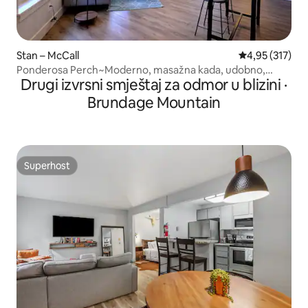
Stan – McCall
Prosječna ocjen
4,95 (317)
Ponderosa Perch~Moderno, masažna kada, udobno,
Drugi izvrsni smještaj za odmor u blizini ·
centar grada
Brundage Mountain
Superhost
Superhost