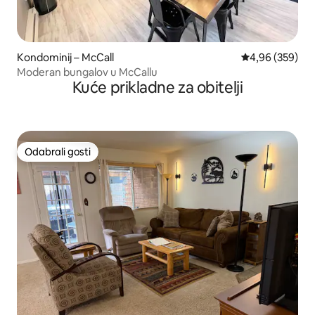
Kondominij – McCall
Prosječna ocjen
4,96 (359)
Moderan bungalov u McCallu
Kuće prikladne za obitelji
Odabrali gosti
Odabrali gosti