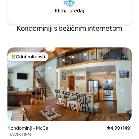
Klima-uređaj
Kondominiji s bežičnim internetom
Odabrali gosti
Među najviše rangiranima s oznakom „Odabrali gosti”
Kondominij – McCall
Prosječna ocjen
4,99 (149)
DAVIS DEN