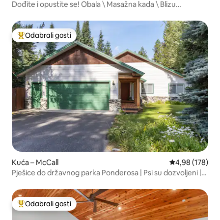
Dođite i opustite se! Obala \ Masažna kada \ Blizu
Tamaracka
Odabrali gosti
Među najviše rangiranima s oznakom „Odabrali gosti”
Kuća – McCall
Prosječna ocjen
4,98 (178)
Pješice do državnog parka Ponderosa | Psi su dozvoljeni |
Kamin
Odabrali gosti
Među najviše rangiranima s oznakom „Odabrali gosti”