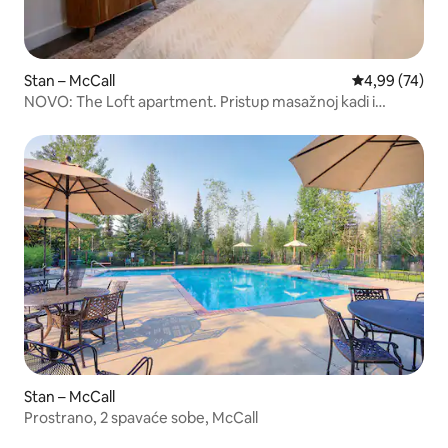
Stan – McCall
Prosječna ocje
4,99 (74)
NOVO: The Loft apartment. Pristup masažnoj kadi i
bazenu
Stan – McCall
Prostrano, 2 spavaće sobe, McCall