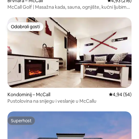
Brvnara – McCall
Prosječna ocjen
4,93 (216)
McCall Golf | Masažna kada, sauna, ognjište, kućni ljubimci,
električno vozilo
Odabrali gosti
Odabrali gosti
Kondominij – McCall
Prosječna ocje
4,94 (54)
Pustolovina na snijegu i veslanje u McCallu
Superhost
Superhost