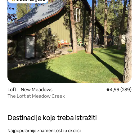
Među najviše rangiranima s oznakom „Odabrali gosti”
Loft – New Meadows
Prosječna ocjen
4,99 (289)
The Loft at Meadow Creek
Destinacije koje treba istražiti
Najpopularnije znamenitosti u okolici