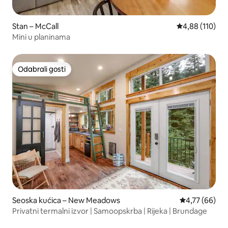
Stan – McCall
Prosječna ocjen
4,88 (110)
Mini u planinama
Odabrali gosti
Odabrali gosti
Seoska kućica – New Meadows
Prosječna ocje
4,77 (66)
Privatni termalni izvor | Samoopskrba | Rijeka | Brundage