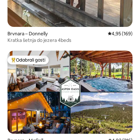
Brvnara – Donnelly
Prosječna ocjen
4,95 (169)
Kratka šetnja do jezera 4beds
Odabrali gosti
Među najviše rangiranima s oznakom „Odabrali gosti”