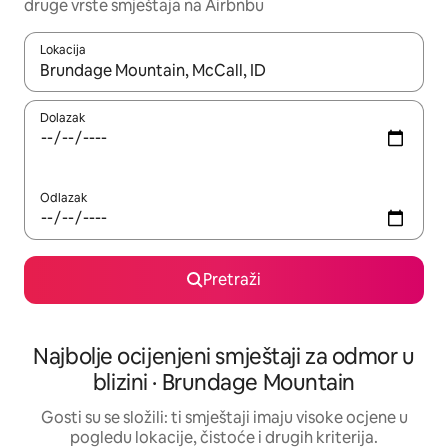
druge vrste smještaja na Airbnbu
Lokacija
Kada budu dostupni rezultati, moći ćete ih pregledati koristeći
Dolazak
Odlazak
Pretraži
Najbolje ocijenjeni smještaji za odmor u
blizini · Brundage Mountain
Gosti su se složili: ti smještaji imaju visoke ocjene u
pogledu lokacije, čistoće i drugih kriterija.