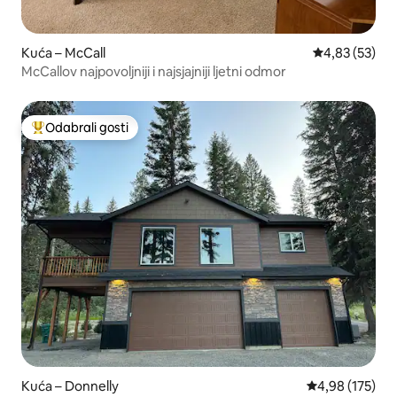
Kuća – McCall
Prosječna ocje
4,83 (53)
McCallov najpovoljniji i najsjajniji ljetni odmor
Odabrali gosti
Među najviše rangiranima s oznakom „Odabrali gosti”
Kuća – Donnelly
Prosječna ocjen
4,98 (175)