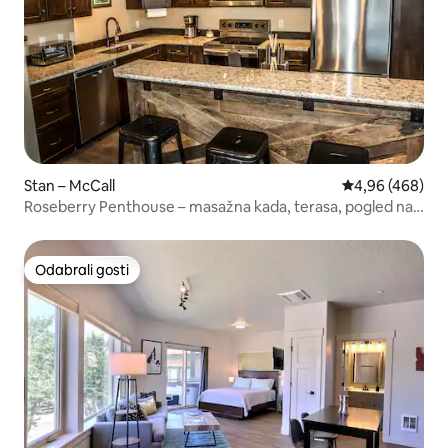
Stan – McCall
Prosječna ocjen
4,96 (468)
Roseberry Penthouse – masažna kada, terasa, pogled na
centar grada
Odabrali gosti
Odabrali gosti