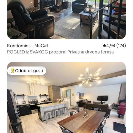
Kondominij – McCall
Prosječna ocjen
4,94 (174)
POGLED iz SVAKOG prozora! Privatna drvena terasa.
Odabrali gosti
Među najviše rangiranima s oznakom „Odabrali gosti”