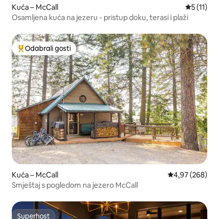
Kuća – McCall
Prosječna 
5 (11)
Osamljena kuća na jezeru - pristup doku, terasi i plaži
Odabrali gosti
Među najviše rangiranima s oznakom „Odabrali gosti”
Kuća – McCall
Prosječna ocjen
4,97 (268)
Smještaj s pogledom na jezero McCall
Superhost