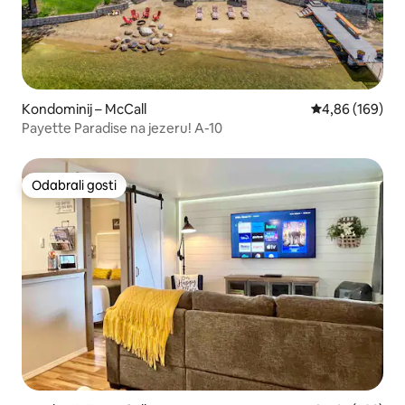
Kondominij – McCall
Prosječna ocjen
4,86 (169)
Payette Paradise na jezeru! A-10
Odabrali gosti
Odabrali gosti