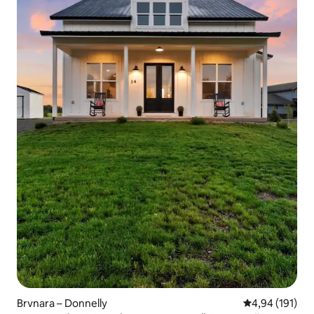
Brvnara – Donnelly
Prosječna ocjen
4,94 (191)