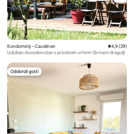
Kondominij – Caudéran
Prosječna ocj
4,9 (39)
Udoban dvosobni stan s privatnim vrtom! Skriveni dragulj!
Odabrali gosti
Odabrali gosti