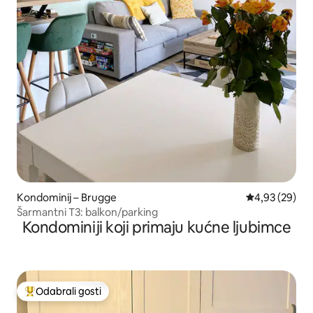
Kondominij – Brugge
Prosječna ocje
4,93 (29)
Šarmantni T3: balkon/parking
Kondominiji koji primaju kućne ljubimce
Odabrali gosti
Među najviše rangiranima s oznakom „Odabrali gosti”