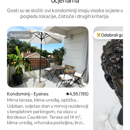
ocjenama
Gosti su se složili: ovi kondominiji imaju visoke ocjene u
pogledu lokacije, čistoće i drugih kriterija.
Superhost
Odabrali gosti
Superhost
Među najviše ran
Kondominij – Eysines
Prosječna ocjena: 4,95/5, recenz
4,95 (195)
Mirna terasa, klima-uređaj, optička
vlakna, parkiralište, Eysines-Bordeaux
Udoban, svijetao stan u mirnoj rezidenciji
s besplatnim parkingom, na ulazu u
Bordeaux Caudéran. Terasa od 14 m²,
klima-uređaj, vrhunska posteljina, brzi
bežični internet putem optičkog vlakna