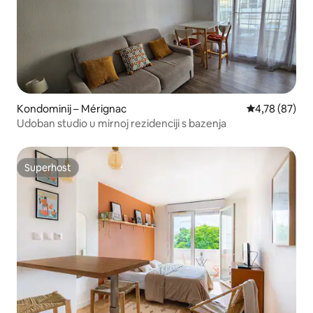
Kondominij – Mérignac
Prosječna ocje
4,78 (87)
Udoban studio u mirnoj rezidenciji s bazenja
Superhost
Superhost