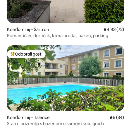
Kondominij – Šartron
Prosječna ocje
4,93 (72)
Romantičan, doručak, klima uređaj, bazen, parking
Odabrali gosti
Među najviše rangiranima s oznakom „Odabrali gosti”
Kondominij – Talence
Prosječna o
5 (34)
Stan u prizemlju s bazenom u samom srcu grada