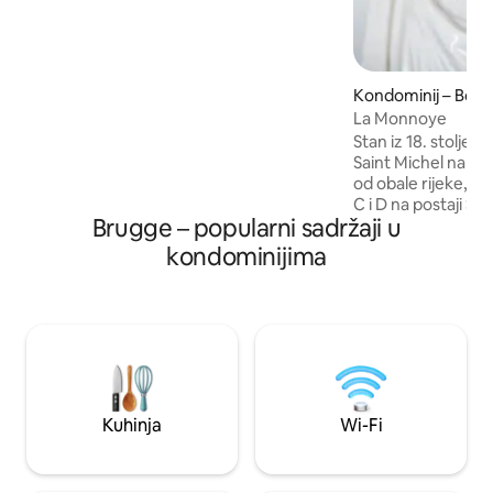
za ugodan boravak. Perkalna posteljina,
ručnici, Netflix i Nespresso kapsule
dostupni su na početku vašeg boravka.
Centar grada udaljen je 20 minuta vožnje
Kondominij – Bor
automobilom. 2 izravne autobusne linije
La Monnoye
+ tramvaj u blizini. Jednostavan pristup
zračnoj luci, plažama na Atlantskoj obali i
Stan iz 18. stoljeća
vinogradima. Dobro došli – spakirajte se i
Saint Michel na m
uživajte!
od obale rijeke, p
C i D na postaji Sa
Brugge – popularni sadržaji u
Hôtel de la Monnaie
Nedavno renoviran
kondominijima
opremljen antikni
moderan i autentič
Bordeauxa. Potpun
veliki dnevni borav
visokokvalitetni k
kupaonica s kadom
Wi-Fi, TV, aparat z
parkiralište uz na
Kuhinja
Wi-Fi