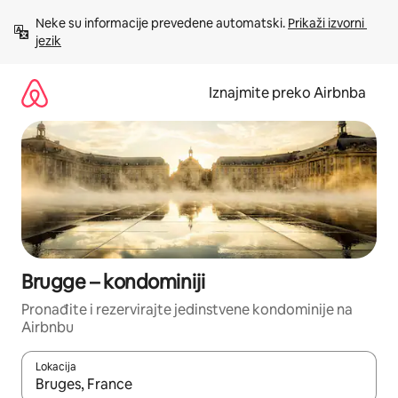
Prijeđi
Neke su informacije prevedene automatski. 
Prikaži izvorni 
na
jezik
sadržaj
Iznajmite preko Airbnba
Brugge – kondominiji
Pronađite i rezervirajte jedinstvene kondominije na
Airbnbu
Lokacija
Kada budu dostupni rezultati, moći ćete ih pregledati koristeći