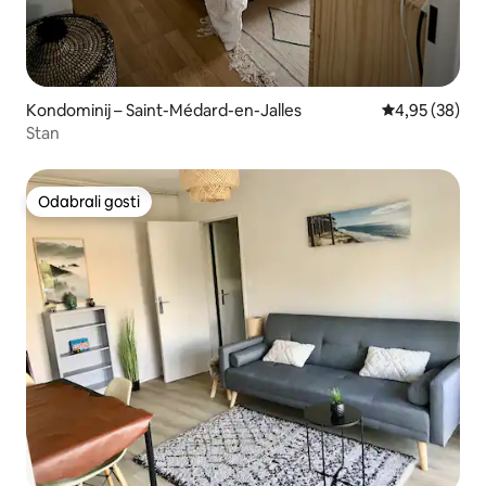
Kondominij – Saint-Médard-en-Jalles
Prosječna ocje
4,95 (38)
Stan
Odabrali gosti
Odabrali gosti