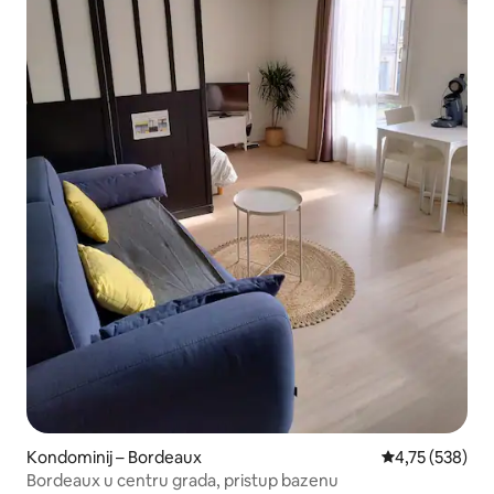
Kondominij – Bordeaux
Prosječna ocjen
4,75 (538)
Bordeaux u centru grada, pristup bazenu