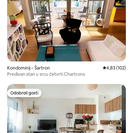
Kondominij – Šartron
Prosječna ocjen
4,83 (102)
Predivan stan u srcu četvrti Chartrons
Odabrali gosti
Odabrali gosti