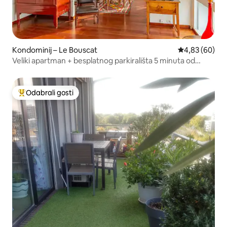
Kondominij – Le Bouscat
Prosječna ocje
4,83 (60)
Veliki apartman + besplatnog parkirališta 5 minuta od
Bordeauxa
Odabrali gosti
Među najviše rangiranima s oznakom „Odabrali gosti”