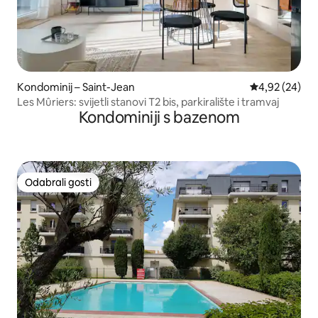
Kondominij – Saint-Jean
Prosječna ocje
4,92 (24)
Les Mûriers: svijetli stanovi T2 bis, parkiralište i tramvaj
Kondominiji s bazenom
Odabrali gosti
Odabrali gosti