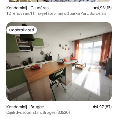
Kondominij – Caudéran
Prosječna ocje
4,93 (15)
T2 renoviran/tih i svijetao/5 min od parka Parc Bordelais
Odabrali gosti
Odabrali gosti
Kondominij – Brugge
Prosječna ocje
4,97 (87)
Cijeli dvosobni stan, Bruges (33520)