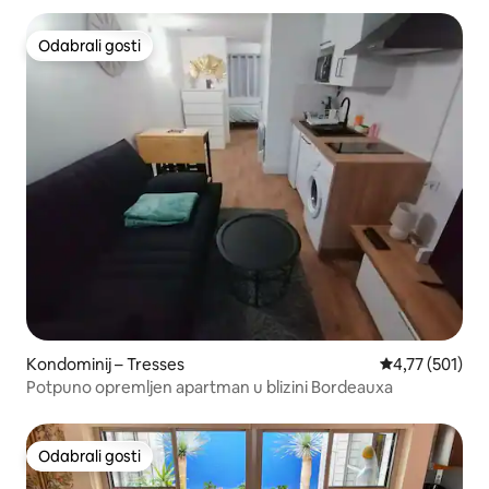
Odabrali gosti
Odabrali gosti
Kondominij – Tresses
Prosječna ocjen
4,77 (501)
Potpuno opremljen apartman u blizini Bordeauxa
Odabrali gosti
Odabrali gosti