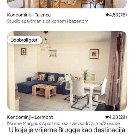
Kondominij – Talence
Prosječna ocje
4,53 (76)
Studio apartman s balkonom i bazenom
Odabrali gosti
Odabrali gosti
Kondominij – Lormont
Prosječna ocje
4,93 (29)
l'Arène Margaux Apartman sa svim sadržajima/2 osobe
U koje je vrijeme Brugge kao destinacija