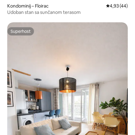
Kondominij – Floirac
Prosječna ocje
4,93 (44)
Udoban stan sa sunčanom terasom
Superhost
Superhost