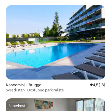
Kondominij – Brugge
Prosječna oc
4,5 (18)
Svijetli stan | Dostupno parkiralište
Superhost
Superhost