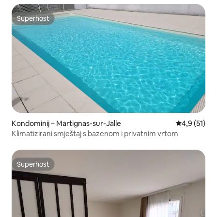
Superhost
Superhost
Kondominij – Martignas-sur-Jalle
Prosječna oc
4,9 (51)
Klimatizirani smještaj s bazenom i privatnim vrtom
Superhost
Superhost