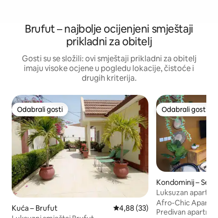
Brufut – najbolje ocijenjeni smještaji
prikladni za obitelj
Gosti su se složili: ovi smještaji prikladni za obitelj
imaju visoke ocjene u pogledu lokacije, čistoće i
drugih kriterija.
Odabrali gosti
Odabrali gosti
Odabrali gosti
Odabrali gosti
Kondominij – Ser
Luksuzan apartma
Afro-Chic Apartm
Kuća – Brufut
Prosječna ocjena: 4,88/5, recen
4,88 (33)
Predivan apartman