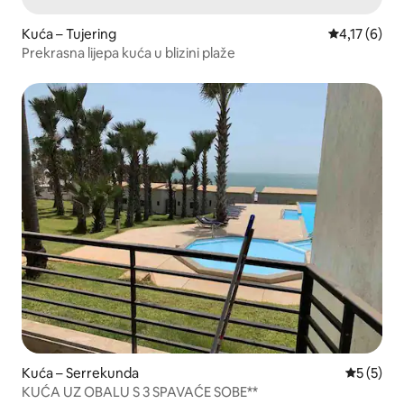
Kuća – Tujering
Prosječna oc
4,17 (6)
Prekrasna lijepa kuća u blizini plaže
Kuća – Serrekunda
Prosječna
5 (5)
KUĆA UZ OBALU S 3 SPAVAĆE SOBE**