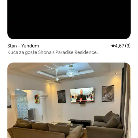
Stan – Yundum
Prosječna ocj
4,67 (3)
Kuća za goste Shona's Paradise Residence.