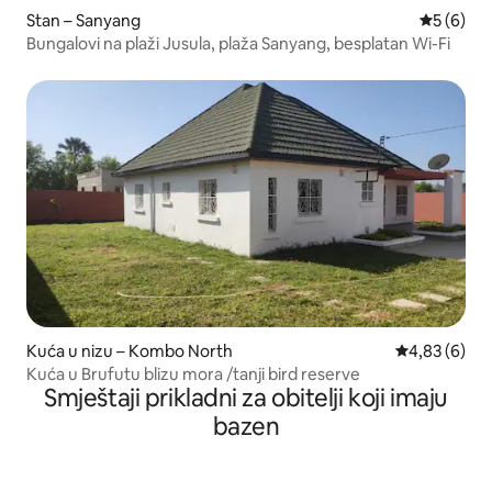
Stan – Sanyang
Prosječna
5 (6)
Bungalovi na plaži Jusula, plaža Sanyang, besplatan Wi-Fi
Kuća u nizu – Kombo North
Prosječna ocj
4,83 (6)
Kuća u Brufutu blizu mora /tanji bird reserve
Smještaji prikladni za obitelji koji imaju
bazen