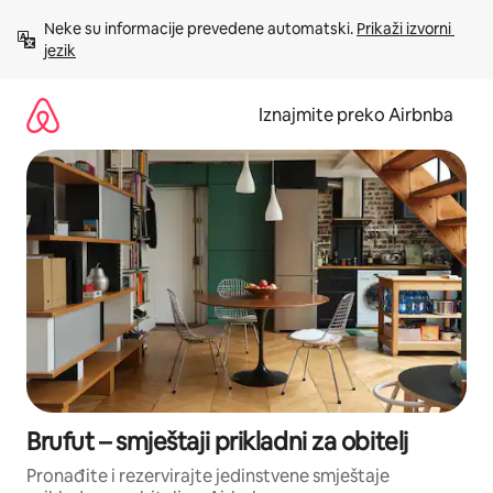
Prijeđi
Neke su informacije prevedene automatski. 
Prikaži izvorni 
na
jezik
sadržaj
Iznajmite preko Airbnba
Brufut – smještaji prikladni za obitelj
Pronađite i rezervirajte jedinstvene smještaje