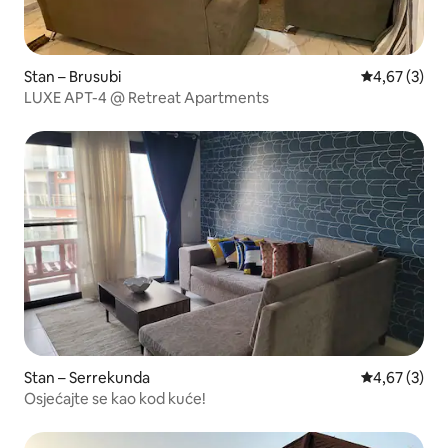
Stan – Brusubi
Prosječna ocj
4,67 (3)
LUXE APT-4 @ Retreat Apartments
Stan – Serrekunda
Prosječna ocj
4,67 (3)
Osjećajte se kao kod kuće!