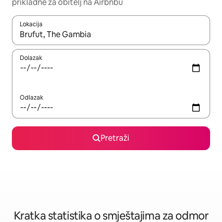
prikladne za obitelj na Airbnbu
Lokacija
Kada budu dostupni rezultati, moći ćete ih pregledati koristeći
Dolazak
Odlazak
Pretraži
Kratka statistika o smještajima za odmor