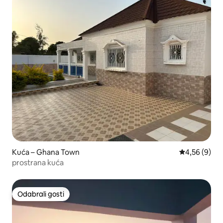
Kuća – Ghana Town
Prosječna ocj
4,56 (9)
prostrana kuća
Odabrali gosti
Odabrali gosti