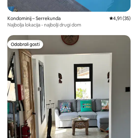
Kondominij – Serrekunda
Prosječna ocje
4,91 (35)
Najbolja lokacija - najbolji drugi dom
Odabrali gosti
Odabrali gosti