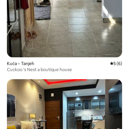
Kuća – Tanjeh
Prosječna
5 (6)
Cuckoo 's Nest a boutique house