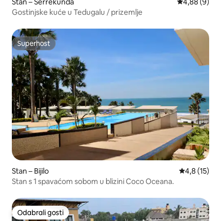
Stan – Serrekunda
Prosječna ocj
4,88 (9)
Gostinjske kuće u Tedugalu / prizemlje
Superhost
Superhost
Stan – Bijilo
Prosječna oc
4,8 (15)
Stan s 1 spavaćom sobom u blizini Coco Oceana.
Odabrali gosti
Odabrali gosti