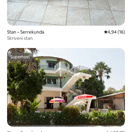
Stan – Serrekunda
Prosječna ocje
4,94 (16)
Skriveni stan
Superhost
Superhost