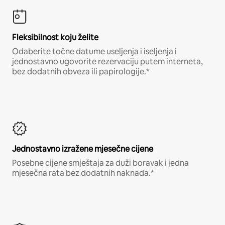
Fleksibilnost koju želite
Odaberite točne datume useljenja i iseljenja i
jednostavno ugovorite rezervaciju putem interneta,
bez dodatnih obveza ili papirologije.*
Jednostavno izražene mjesečne cijene
Posebne cijene smještaja za duži boravak i jedna
mjesečna rata bez dodatnih naknada.*