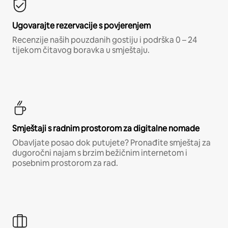
Ugovarajte rezervacije s povjerenjem
Recenzije naših pouzdanih gostiju i podrška 0 – 24
tijekom čitavog boravka u smještaju.
Smještaji s radnim prostorom za digitalne nomade
Obavljate posao dok putujete? Pronađite smještaj za
dugoročni najam s brzim bežičnim internetom i
posebnim prostorom za rad.