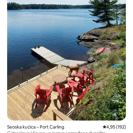
Seoska kućica – Port Carling
Prosječna ocjen
4,95 (192)