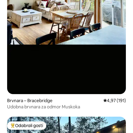
Brvnara – Bracebridge
Prosječna ocjen
4,97 (191)
Udobna brvnara za odmor Muskoka
Odabrali gosti
Među najviše rangiranima s oznakom „Odabrali gosti”