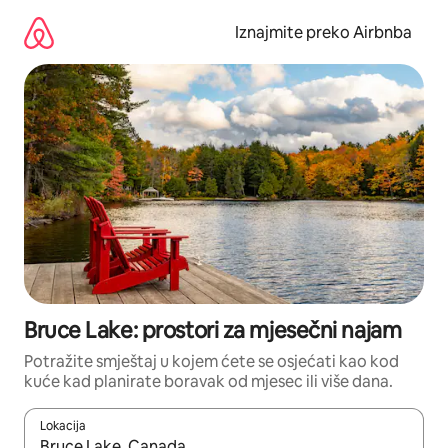
Prijeđi
na
Iznajmite preko Airbnba
sadržaj
Bruce Lake: prostori za mjesečni najam
Potražite smještaj u kojem ćete se osjećati kao kod
kuće kad planirate boravak od mjesec ili više dana.
Lokacija
Kada budu dostupni rezultati, moći ćete ih pregledati koristeći