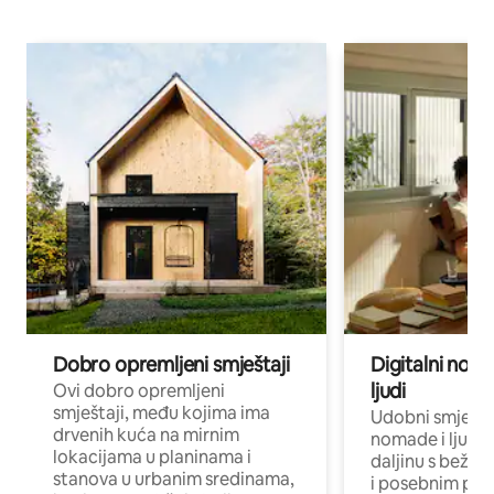
Dobro opremljeni smještaji
Digitalni noma
ljudi
Ovi dobro opremljeni
smještaji, među kojima ima
Udobni smještaj
drvenih kuća na mirnim
nomade i ljude 
lokacijama u planinama i
daljinu s bežič
stanova u urbanim sredinama,
i posebnim pro