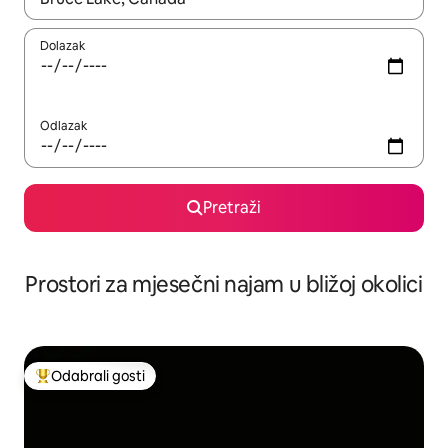
Dolazak
Odlazak
Pretraži
Prostori za mjesečni najam u bližoj okolici
Odabrali gosti
Među najviše rangiranima s oznakom „Odabrali gosti”