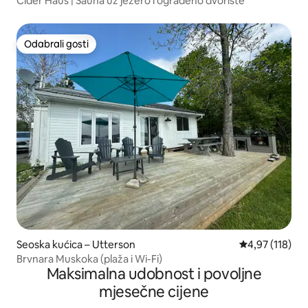
Cider Haus | Sauna uz jezero i ograđeno dvorište
Odabrali gosti
Odabrali gosti
Seoska kućica – Utterson
Prosječna ocjen
4,97 (118)
Brvnara Muskoka (plaža i Wi-Fi)
Maksimalna udobnost i povoljne
mjesečne cijene