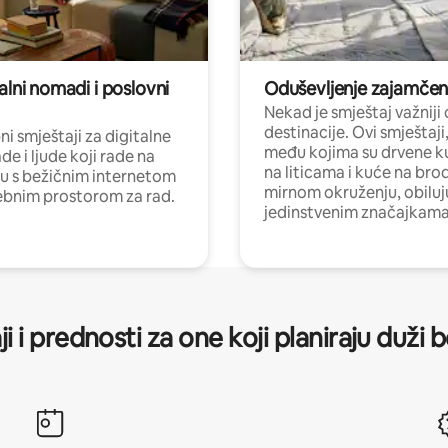
alni nomadi i poslovni
Oduševljenje zajamče
Nekad je smještaj važniji
destinacije. Ovi smještaji
i smještaji za digitalne
među kojima su drvene k
e i ljude koji rade na
na liticama i kuće na bro
nu s bežičnim internetom
mirnom okruženju, obiluj
ebnim prostorom za rad.
jedinstvenim značajkama
ji i prednosti za one koji planiraju duži 