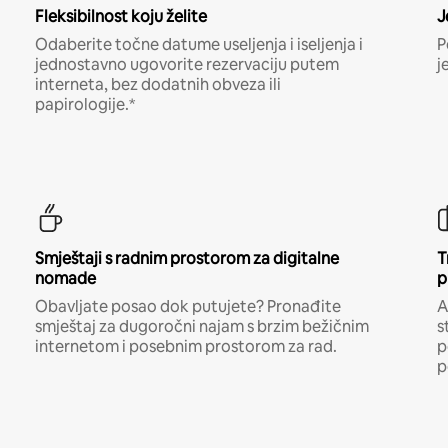
Fleksibilnost koju želite
J
Odaberite točne datume useljenja i iseljenja i
P
jednostavno ugovorite rezervaciju putem
j
interneta, bez dodatnih obveza ili
papirologije.*
Smještaji s radnim prostorom za digitalne
T
nomade
p
Obavljate posao dok putujete? Pronađite
A
smještaj za dugoročni najam s brzim bežičnim
s
internetom i posebnim prostorom za rad.
p
p