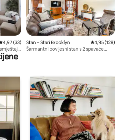
Prosječna ocjena: 4,97/5, recenzija: 33
4,97 (33)
Stan – Stari Brooklyn
Prosječna ocjena: 4,95/
4,95 (128)
smještaj u
Šarmantni povijesni stan s 2 spavaće
ijene
sobe u blizini zoološkog vrta i sumraka