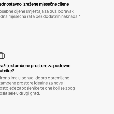
ednostavno izražene mjesečne cijene
osebne cijene smještaja za duži boravak i
edna mjesečna rata bez dodatnih naknada.*
ražite stambene prostore za poslovne
utnike?
irbnb ima u ponudi dobro opremljene
tambene prostore idealne za nove i
ostojeće zaposlenike te one koji se zbog
osla sele u drugi grad.