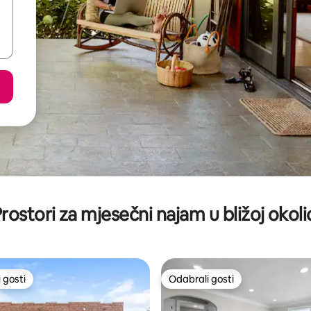
rostori za mjesečni najam u bližoj okoli
 gosti
Odabrali gosti
 gosti
Odabrali gosti