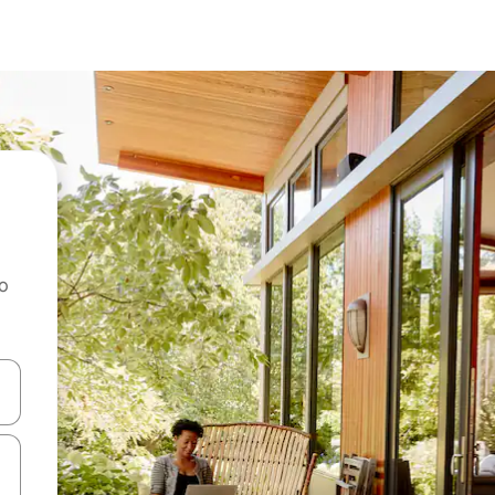
ao
dati koristeći se strelicama prema gore i prema dolje, kao i dodirom i