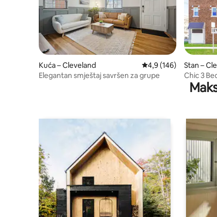
Kuća – Cleveland
Prosječna ocjena: 4,9/5
4,9 (146)
Stan – Cl
Elegantan smještaj savršen za grupe
Chic 3 Be
Maks
& Lake Er