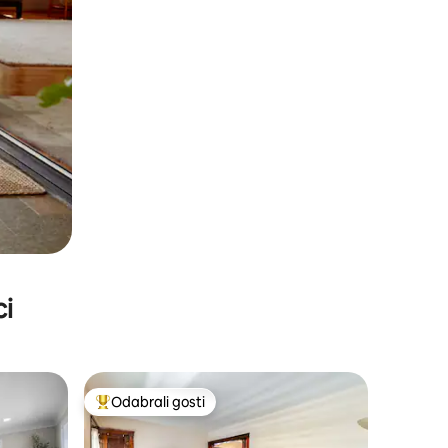
ci
Odabrali gosti
Među najviše rangiranima s oznakom „Odabrali gosti”