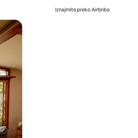
Iznajmite preko Airbnba
li prelaskom prstom po zaslonu.