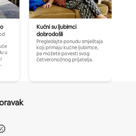
no
Kućni su ljubimci
dobrodošli
 od
,
Pregledajte ponudu smještaja
uće
koji primaju kućne ljubimce,
du u
pa možete povesti svog
u
četveronožnog prijatelja.
.
boravak