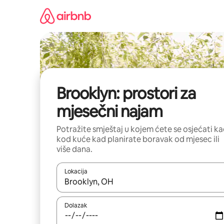
Prijeđi
na
sadržaj
Brooklyn: prostori za
mjesečni najam
Potražite smještaj u kojem ćete se osjećati k
kod kuće kad planirate boravak od mjesec ili
više dana.
Lokacija
Kada budu dostupni rezultati, moći ćete ih pregle
Dolazak