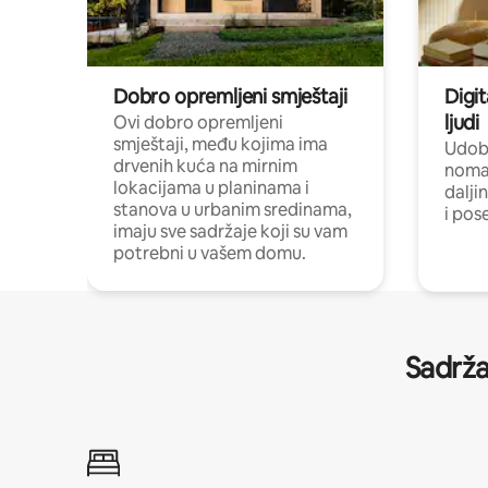
Dobro opremljeni smještaji
Digit
ljudi
Ovi dobro opremljeni
smještaji, među kojima ima
Udobn
drvenih kuća na mirnim
nomad
lokacijama u planinama i
dalji
stanova u urbanim sredinama,
i pos
imaju sve sadržaje koji su vam
potrebni u vašem domu.
Sadrža