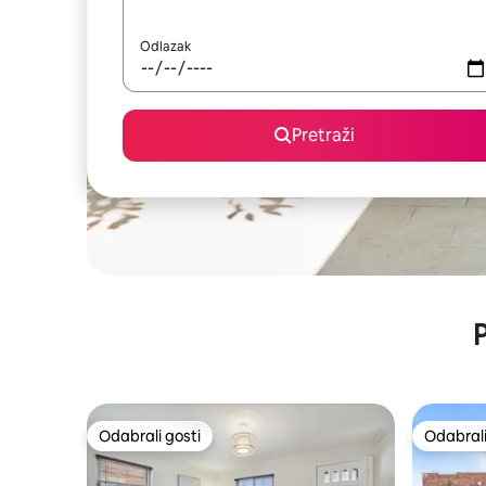
Odlazak
Pretraži
P
Odabrali gosti
Odabrali
Odabrali gosti
Odabrali