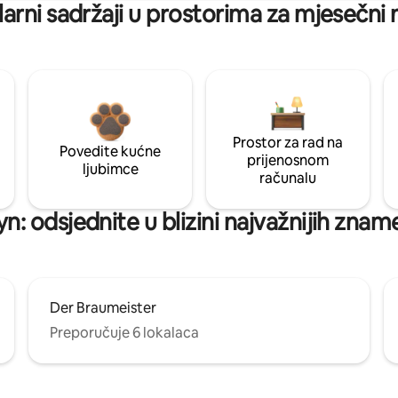
arni sadržaji u prostorima za mjesečni
Prostor za rad na
Povedite kućne
prijenosnom
ljubimce
računalu
n: odsjednite u blizini najvažnijih znam
Der Braumeister
Preporučuje 6 lokalaca