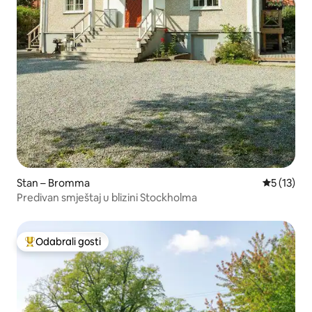
Stan – Bromma
Prosječna 
5 (13)
Predivan smještaj u blizini Stockholma
Odabrali gosti
Među najviše rangiranima s oznakom „Odabrali gosti”