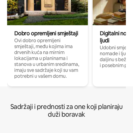
Dobro opremljeni smještaji
Digitalni noma
ljudi
Ovi dobro opremljeni
smještaji, među kojima ima
Udobni smještaj
drvenih kuća na mirnim
nomade i ljude 
lokacijama u planinama i
daljinu s bežič
stanova u urbanim sredinama,
i posebnim pro
imaju sve sadržaje koji su vam
potrebni u vašem domu.
Sadržaji i prednosti za one koji planiraju
duži boravak