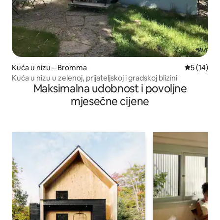
Kuća u nizu – Bromma
Prosječna 
5 (14)
Kuća u nizu u zelenoj, prijateljskoj i gradskoj blizini
Maksimalna udobnost i povoljne
mjesečne cijene