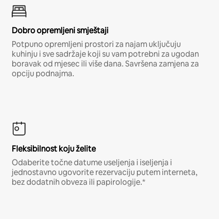
Dobro opremljeni smještaji
Potpuno opremljeni prostori za najam uključuju
kuhinju i sve sadržaje koji su vam potrebni za ugodan
boravak od mjesec ili više dana. Savršena zamjena za
opciju podnajma.
Fleksibilnost koju želite
Odaberite točne datume useljenja i iseljenja i
jednostavno ugovorite rezervaciju putem interneta,
bez dodatnih obveza ili papirologije.*