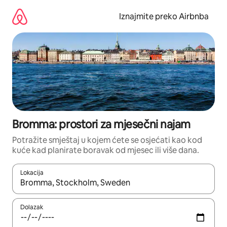
Prijeđi
na
Iznajmite preko Airbnba
sadržaj
Bromma: prostori za mjesečni najam
Potražite smještaj u kojem ćete se osjećati kao kod
kuće kad planirate boravak od mjesec ili više dana.
Lokacija
Kada budu dostupni rezultati, moći ćete ih pregledati koristeći
Dolazak