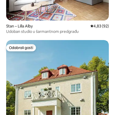
Stan – Lilla Alby
Prosječna ocje
4,83 (92)
Udoban studio u šarmantnom predgrađu
Odabrali gosti
Odabrali gosti